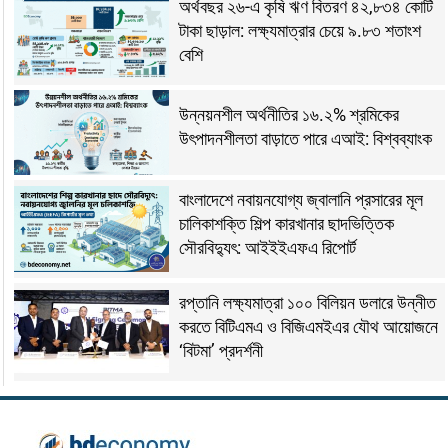
অর্থবছর ২৬-এ কৃষি ঋণ বিতরণ ৪২,৮৩৪ কোটি
টাকা ছাড়াল: লক্ষ্যমাত্রার চেয়ে ৯.৮৩ শতাংশ
বেশি
উন্নয়নশীল অর্থনীতির ১৬.২% শ্রমিকের
উৎপাদনশীলতা বাড়াতে পারে এআই: বিশ্বব্যাংক
বাংলাদেশে নবায়নযোগ্য জ্বালানি প্রসারের মূল
চালিকাশক্তি শিল্প কারখানার ছাদভিত্তিক
সৌরবিদ্যুৎ: আইইইএফএ রিপোর্ট
রপ্তানি লক্ষ্যমাত্রা ১০০ বিলিয়ন ডলারে উন্নীত
করতে বিটিএমএ ও বিজিএমইএর যৌথ আয়োজনে
‘বিটমা’ প্রদর্শনী