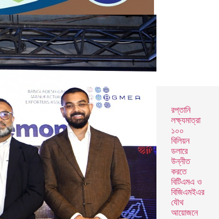
রপ্তানি
লক্ষ্যমাত্রা
১০০
বিলিয়ন
ডলারে
উন্নীত
করতে
বিটিএমএ ও
বিজিএমইএর
যৌথ
আয়োজনে