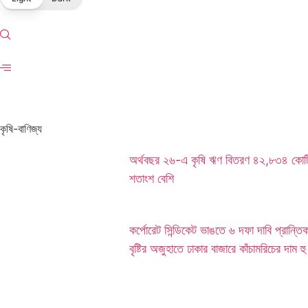
কৃষি-বাণিজ্য
অর্থবছর ২৬-এ কৃষি ঋণ বিতরণ ৪২,৮৩৪ কোটি টা
শতাংশ বেশি
কর্পোরেট সিন্ডিকেট ভাঙতে ৬ দফা দাবি প্রান্তিক 
বৃষ্টির অজুহাতে ঢাকার বাজারে কাঁচামরিচের দাম হু