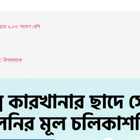
চেয়ে ৯.৮৩ শতাংশ বেশি
 বিশ্বব্যাংক