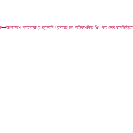
াংলাদেশে নবায়নযোগ্য জ্বালানি প্রসারের মূল চালিকাশক্তি শিল্প কারখানার ছাদভিত্তিক স