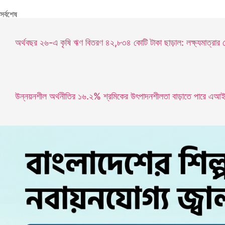
সর্বশেষ
অর্থবছর ২৬-এ কৃষি ঋণ বিতরণ ৪২,৮৩৪ কোটি টাকা ছাড়াল: লক্ষ্যমাত্রার 
উন্নয়নশীল অর্থনীতির ১৬.২% শ্রমিকের উৎপাদনশীলতা বাড়াতে পারে এআই: