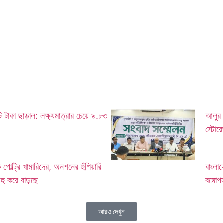
কা ছাড়াল: লক্ষ্যমাত্রার চেয়ে ৯.৮৩
আলুর 
স্টোর
পোল্ট্রি খামারিদের, অনশনের হুঁশিয়ারি
বাংলাদে
 হু করে বাড়ছে
বঙ্গোপ
আরও দেখুন