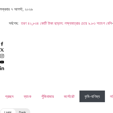
শুক্রবার ৭ আগস্ট, ২০২৬
ৃষি ঋণ বিতরণ ৪২,৮৩৪ কোটি টাকা ছাড়াল: লক্ষ্যমাত্রার চেয়ে ৯.৮৩ শতাংশ বেশি
সর্বশেষ:
উন্
প্রচ্ছদ
ব্যাংক
পুঁজিবাজার
কর্পোরেট
কৃষি-বাণিজ্য
লা
Light
Dark