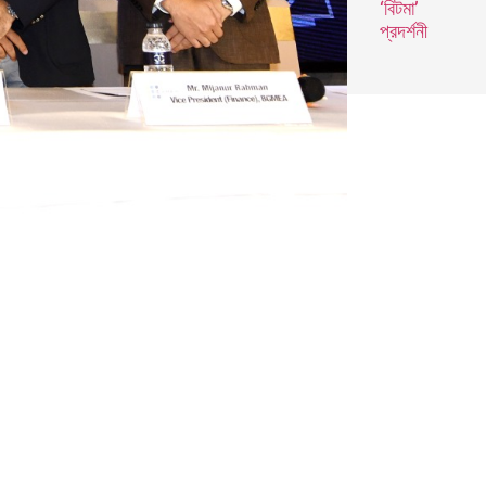
‘বিটমা’
প্রদর্শনী