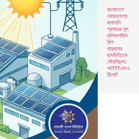
বাংলাদেশে
নবায়নযোগ্য
জ্বালানি
প্রসারের মূল
চালিকাশক্তি
শিল্প
কারখানার
ছাদভিত্তিক
সৌরবিদ্যুৎ:
আইইইএফএ
রিপোর্ট