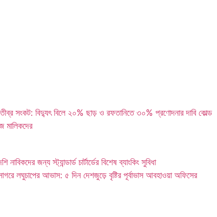
তীব্র সংকট: বিদ্যুৎ বিলে ২০% ছাড় ও রফতানিতে ৩০% প্রণোদনার দাবি কোল্ড
েজ মালিকদের
শি নাবিকদের জন্য স্ট্যান্ডার্ড চার্টার্ডের বিশেষ ব্যাংকিং সুবিধা
সাগরে লঘুচাপের আভাস: ৫ দিন দেশজুড়ে বৃষ্টির পূর্বাভাস আবহাওয়া অফিসের