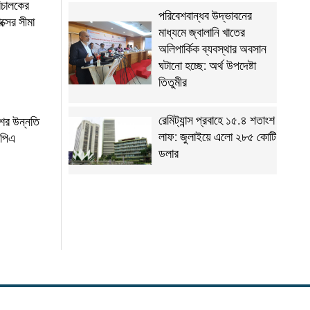
িচালকের
পরিবেশবান্ধব উদ্ভাবনের
ক্সের সীমা
মাধ্যমে জ্বালানি খাতের
অলিপার্কিক ব্যবস্থার অবসান
ঘটানো হচ্ছে: অর্থ উপদেষ্টা
তিতুমীর
রেমিট্যান্স প্রবাহে ১৫.৪ শতাংশ
েশের উন্নতি
লাফ: জুলাইয়ে এলো ২৮৫ কোটি
ফপিএ
ডলার