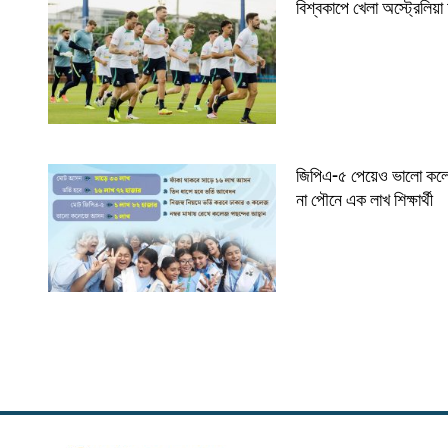
বিশ্বকাপে খেলা অস্ট্রেলিয়া 
জিপিএ-৫ পেয়েও ভালো কল
না পৌনে এক লাখ শিক্ষার্থী