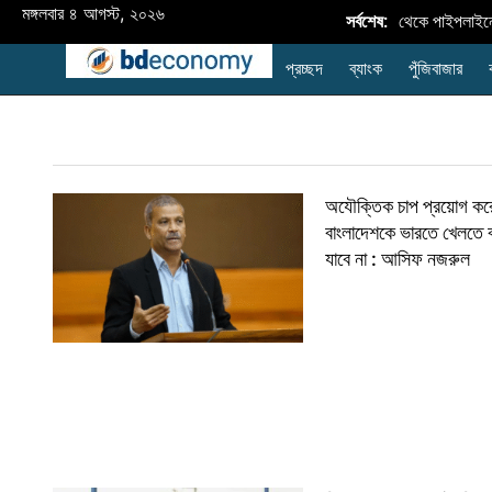
মঙ্গলবার ৪ আগস্ট, ২০২৬
জ্বালানি নিরাপত্তা জোরদারে মিয়ানমার থেকে পাইপলাইনে গ্
সর্বশেষ:
প্রচ্ছদ
ব্যাংক
পুঁজিবাজার
অযৌক্তিক চাপ প্রয়োগ কর
বাংলাদেশকে ভারতে খেলতে ব
যাবে না : আসিফ নজরুল