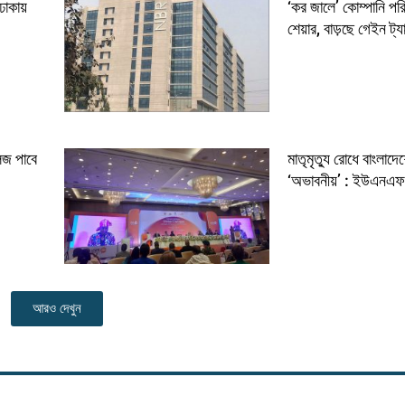
ঢাকায়
‘কর জালে’ কোম্পানি পর
শেয়ার, বাড়ছে গেইন ট্যা
েজ পাবে
মাতৃমৃত্যু রোধে বাংলাদ
‘অভাবনীয়’ : ইউএনএ
আরও দেখুন