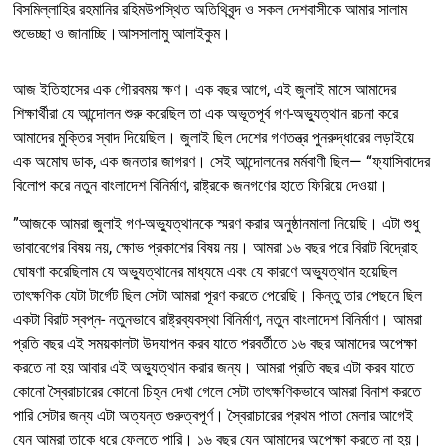
বিসমিল্লাহির রহমানির রহিমউপস্থিত অতিথিবৃন্দ ও সকল দেশবাসীকে আমার সালাম
শুভেচ্ছা ও জানাচ্ছি।আসসালামু আলাইকুম।
আজ ইতিহাসের এক গৌরবময় ক্ষণ। এক বছর আগে, এই জুলাই মাসে আমাদের
শিক্ষার্থীরা যে আন্দোলন শুরু করেছিল তা এক অভূতপূর্ব গণ-অভ্যুত্থান রচনা করে
আমাদের মুক্তির স্বাদ দিয়েছিল। জুলাই ছিল দেশের গণতন্ত্র পুনরুদ্ধারের লড়াইয়ে
এক অমোঘ ডাক, এক জনতার জাগরণ। সেই আন্দোলনের মর্মবাণী ছিল— “ফ‍্যাসিবাদের
বিলোপ করে নতুন বাংলাদেশ বিনির্মাণ, রাষ্ট্রকে জনগণের হাতে ফিরিয়ে দেওয়া।
”আজকে আমরা জুলাই গণ-অভ্যুত্থানকে স্মরণ করার অনুষ্ঠানমালা নিয়েছি। এটা শুধু
ভাবাবেগের বিষয় নয়, ক্ষোভ প্রকাশের বিষয় নয়। আমরা ১৬ বছর পরে বিরাট বিদ্রোহ
ঘোষণা করেছিলাম যে অভ্যুত্থানের মাধ্যমে এবং যে কারণে অভ্যুত্থান হয়েছিল
তাৎক্ষণিক যেটা টার্গেট ছিল সেটা আমরা পূরণ করতে পেরেছি। কিন্তু তার পেছনে ছিল
একটা বিরাট স্বপ্ন- নতুনভাবে রাষ্ট্রব্যবস্থা বিনির্মাণ, নতুন বাংলাদেশ বিনির্মাণ। আমরা
প্রতি বছর এই সময়কালটা উদযাপন করব যাতে পরবর্তীতে ১৬ বছর আমাদের অপেক্ষা
করতে না হয় আবার এই অভ্যুত্থান করার জন্য। আমরা প্রতি বছর এটা করব যাতে
কোনো স্বৈরাচারের কোনো চিহ্ন দেখা গেলে সেটা তাৎক্ষণিকভাবে আমরা বিনাশ করতে
পারি সেটার জন্য এটা অত্যন্ত গুরুত্বপূর্ণ। স্বৈরাচারের প্রথম পাতা মেলার আগেই
যেন আমরা তাকে ধরে ফেলতে পারি। ১৬ বছর যেন আমাদের অপেক্ষা করতে না হয়।