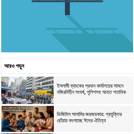
আরও পড়ুন
ইসলামী ব্যাংকের প্রধান কার্যালয়ের সামনে
নজিরবিহীন সংঘর্ষ, পুলিশসহ আহত শতাধিক
ডিজিটাল সালামির জয়জয়কার: প্রযুক্তির
ছোঁয়ায় বদলাচ্ছে ঈদের ঐতিহ্য