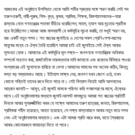
আজকের এই অনুষ্ঠানে উপস্থিত থেকে আমি গভীর শ্রদ্ধার সঙ্গে স্মরণ করছি সেই সব
তরুণ-তরুণী, নারী-পুরুষ, শিশু- বৃদ্ধ, কৃষক, শ্রমিক, শিক্ষক, রিকশাচালকদের—যারা
রাস্তায় নেমে গণতন্ত্রের পতাকা উঁচিয়ে ধরেছিলেন; সাহস, ত্যাগ আর দৃঢ়তার প্রতীক
হয়ে উঠেছিলেন।আমরা আজ মাসব্যাপী যে কর্মসূচির সূচনা করছি, তা শুধুই স্মরণ নয়,
বরং একটি নতুন শপথ। গত বছরের জুলাইয়ে এ দেশের সকল শ্রেণি-পেশা-বয়সের
মানুষের মধ্যে যে ঐক্য তৈরি হয়েছিল আমরা চাই এই জুলাইয়ে সেই ঐক্য আবার
সুসংহত হোক। আমাদের এই কর্মসূচির মূল লক্ষ্য— জনগণকে গণতান্ত্রিক অধিকার
সম্পর্কে সচেতন করা, রাজনৈতিক দায়বদ্ধতার দাবি জানানো এবং রক্তের বিনিময়ে পাওয়া
সংস্কারের এই সুযোগকে হারিয়ে না ফেলা।আমাদের সামনের পথ অনেক কঠিন, কিন্তু
মস্ত বড় সম্ভাবনাও আছে। ইতিহাস সাক্ষ্য দেয়, জনগণ যখন জেগে ওঠে, তখন
কোনো শক্তিই তাদের রুখে দিতে পারে না। সেই বিশ্বাস নিয়েই আমি আপনাদের
আহ্বান জানাই— আসুন, এই জুলাই মাসকে পরিণত করি গণজাগরণের মাসে; ঐক্যের
মাসে।এই অনুষ্ঠানমালার মাধ্যমে জুলাই-আগস্ট মাসজুড়ে আমরা গত বছরের প্রতিটি
দিনকে আবার পুনরুজ্জীবিত করব যে লক্ষ্যে আমাদের তরুণ ছাত্ররা, জনতা, রিকশাচালক,
শ্রমিকরা শহীদ হয়েছেন, আহত হয়েছেন, সে লক্ষ্য বাস্তবায়নে আবার নতুন করে শপথ
নেব- এই অনুষ্ঠানমালার মাধ্যমে। এবং এটা আমরা প্রতি বছর করব, যাতে স্বৈরাচার
আবার কোনোরকমে মাথাচাড়া দিতে না পারে।