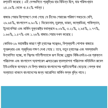
রপ্তানি করেছে। এই দেশগুলিতে প্রবৃদ্ধির হার বিভিন্ন ছিল, যার পরিসংখ্যান
২৪.১৯% থেকে -৪.৪২% পর্যন্ত।
বাজার শেয়ার বিশ্লেষণে দেখা গেছে যে চীনের শেয়ারের পরিমাণ সবচেয়ে বেশি,
২৯.৬৪%, বাংলাদেশ ৬.৯০%। ভিয়েতনাম, তুরস্ক, ভারত, কম্বোডিয়া, পাকিস্তান,
ইন্দোনেশিয়া এবং মার্কিন যুক্তরাষ্ট্র যথাক্রমে ৬.০৯%, ৩.২১%, ২.৯৪%, ১.৭৭%,
১.৬৬%, ১.৫৭% এবং ১.২৬% বাজার শেয়ার দখল করেছে।
কোভিড-১৯ মহামারীর কারণে সৃষ্ট চ্যালেঞ্জ সত্ত্বেও, বিশ্বব্যাপী পোশাক বাজারে
পুনরুদ্ধার এবং প্রবৃদ্ধির লক্ষণ দেখা গেছে। তবে, নতুন চ্যালেঞ্জ এবং সমস্যাগুলি
উত্থাপিত হচ্ছে, যা শিল্পের গতিশীলতাকে রূপ দিচ্ছে।ব্র্যান্ড বিজিএমইএ-এর প্রাক্তন
পরিচালক এবং বাংলাদেশ অ্যাপারেল এক্সচেঞ্জের ব্যবস্থাপনা পরিচালক মহিউদ্দিন রুবেল
ইউএনবিকে বলেছেন যে বিশ্ব বাজারে বাংলাদেশের প্রতিযোগীরা বেড়েছে।শুল্ক বাধা
অব্যাহত থাকলে বাংলাদেশের জন্য আরোপিত মার্কিন শুল্ক বৃদ্ধি পাবে।