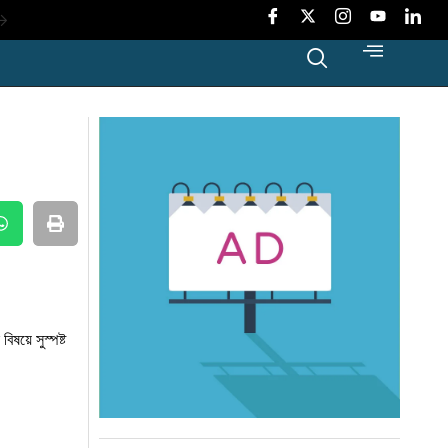
ংলাদেশে
ট
মা’
 করলো
ষয়ে সুস্পষ্ট