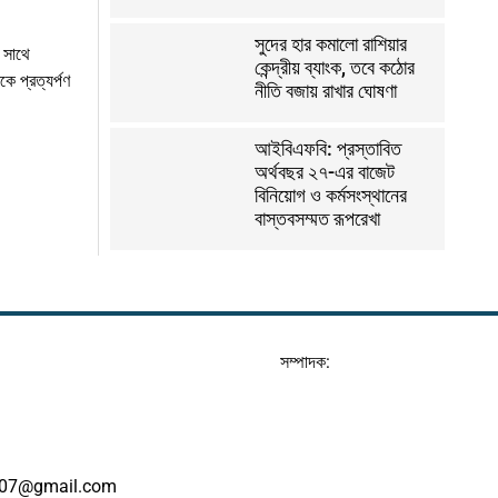
সুদের হার কমালো রাশিয়ার
 সাথে
কেন্দ্রীয় ব্যাংক, তবে কঠোর
ে প্রত্যর্পণ
নীতি বজায় রাখার ঘোষণা
আইবিএফবি: প্রস্তাবিত
অর্থবছর ২৭-এর বাজেট
বিনিয়োগ ও কর্মসংস্থানের
বাস্তবসম্মত রূপরেখা
সম্পাদক:
07@gmail.com