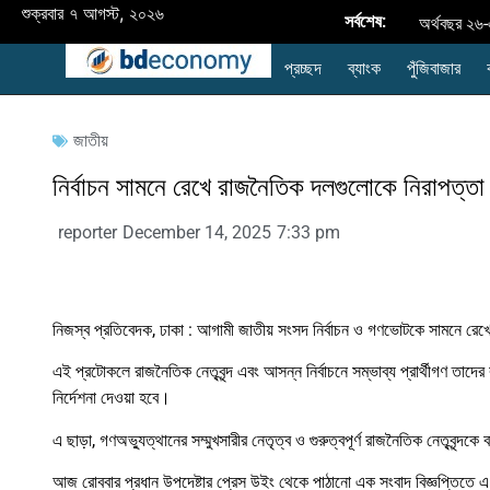
শুক্রবার ৭ আগস্ট, ২০২৬
সর্বশেষ:
অর্থবছর ২৬-
প্রচ্ছদ
ব্যাংক
পুঁজিবাজার
উন্নয়নশীল 
নবায়নযোগ্য জ্ব
জাতীয়
রপ্তানি
নির্বাচন সামনে রেখে রাজনৈতিক দলগুলোকে নিরাপত্তা
প্রদর্শনী
reporter
December 14, 2025
7:33 pm
style="disp
ব্যাংক এশিয়া
নিজস্ব প্রতিবেদক, ঢাকা : আগামী জাতীয় সংসদ নির্বাচন ও গণভোটকে সামনে রে
ব্যাংক
এই প্রটোকলে রাজনৈতিক নেতৃবৃন্দ এবং আসন্ন নির্বাচনে সম্ভাব্য প্রার্থীগণ তাদের 
বাংলাদেশের
নির্দেশনা দেওয়া হবে।
এ ছাড়া, গণঅভ্যুত্থানের সম্মুখসারীর নেতৃত্ব ও গুরুত্বপূর্ণ রাজনৈতিক নেতৃবৃন্দক
আজ রোববার প্রধান উপদেষ্টার প্রেস উইং থেকে পাঠানো এক সংবাদ বিজ্ঞপ্তিতে 