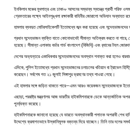
ইনকিলাব মঞ্চের মুখপাত্র এবং ঢাকা-৮ আসনের সম্ভাব্য স্বতন্ত্র প্রার্থী শরিফ
গ্রেফতারের লক্ষ্যে আইনশৃঙ্খলা রক্ষাকারী বাহিনীর জোরালো অভিযান অব্যাহত রয
হামলায় ব্যবহৃত মোটরসাইকেলটি ইতোমধ্যে জব্দ করা হয়েছে এবং সন্দেহভাজনদের হাতে
প্রধান সন্দেহভাজন ব্যক্তি যাতে কোনোভাবেই সীমান্ত অতিক্রম করতে না পারে, স
হয়েছে। সীমান্ত এলাকায় বর্ডার গার্ড বাংলাদেশ (বিজিবি) এবং র‌্যাবের টহল জোরদ
দেশের অভ্যন্তরে একাধিকবার সন্দেহভাজনদের অবস্থান শনাক্ত করা হলেও বারবার
এদিকে, পুলিশ ইতোমধ্যে প্রধান সন্দেহভাজনের চলাচলের খতিয়ান বা ট্রাভেল হিস্
করেছেন। সর্বশেষ গত ২১ জুলাই সিঙ্গাপুর ভ্রমণের তথ্য পাওয়া গেছে।
এই হামলার সঙ্গে জড়িত থাকতে পারে—এমন আরও কয়েকজন সন্দেহভাজনকে ইতো
এছাড়া, পররাষ্ট্র মন্ত্রণালয় আজ ভারতীয় হাইকমিশনারকে ডেকে আন্তর্জাতিক অপ
পুনর্ব্যক্ত করেছে।
হাইকমিশনারকে জানানো হয়েছে যে ভারতে অবস্থানকারী পলাতক অপরাধী শেখ হাসিনা 
উদ্দেশ্যে ক্রমাগতভাবে উস্কানিমূলক বক্তব্য দিয়ে যাচ্ছেন। তিনি তার দলের সমর্থক