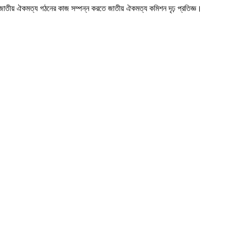
 জাতীয় ঐকমত্য গঠনের কাজ সম্পন্ন করতে জাতীয় ঐকমত্য কমিশন দৃঢ় প্রতিজ্ঞ।