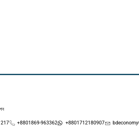
াপন
1217
+8801869-963362
+8801712180907
bdeconomy