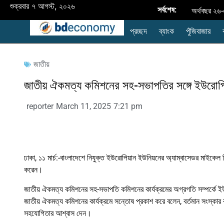
শুক্রবার ৭ আগস্ট, ২০২৬
সর্বশেষ:
অর্থবছর ২৬-
প্রচ্ছদ
ব্যাংক
পুঁজিবাজার
উন্নয়নশীল 
নবায়নযোগ্য জ্ব
জাতীয়
রপ্তানি
জাতীয় ঐকমত্য কমিশনের সহ-সভাপতির সঙ্গে ইউরোপিয়
প্রদর্শনী
reporter
March 11, 2025
7:21 pm
style="disp
ব্যাংক এশিয়া
ব্যাংক
ঢাকা, ১১ মার্চ:-বাংলাদেশে নিযুক্ত ইউরোপিয়ান ইউনিয়নের অ্যাম্বাসেডর মাইক
করেন।
বাংলাদেশের
জাতীয় ঐকমত্য কমিশনের সহ-সভাপতি কমিশনের কার্যক্রমের অগ্রগতি সম্পর্কে
জাতীয় ঐকমত্য কমিশনের কার্যক্রমে সন্তোষ প্রকাশ করে বলেন, বর্তমান সংস্কার 
সহযোগিতার আশ্বাস দেন।