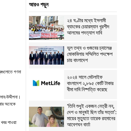
আরও পড়ুন
২৪ ঘণ্টার মধ্যে ইসলামী
ব্যাংকের চেয়ারম্যান খুরশীদ
আলমের পদত্যাগ দাবি
ভুল তথ্য ও গুজবের চ্যালেঞ্জ
মোকাবিলায় সম্মিলিত পদক্ষেপ
চায় বাংলাদেশ
দ্রগুলোতে গণনা
২০২৪ সালে মেটলাইফ
বাংলাদেশ ২,৮৯৫ কোটি টাকার
বীমা দাবি নিষ্পত্তি করেছে
সাহ-উদ্দীপনা।
বার অনেকে
‘তিনি শুধুই একজন নেত্রী নন,
দেশ ও মানুষই ছিল তাঁর সত্তা’:
মায়ের মৃত্যুতে তারেক রহমানের
খবর পাওয়া
আবেগঘন বার্তা