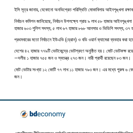
ইসি সূত্র জানায়, যেকোনো অনভিপ্রেত পরিস্থিতি মোকাবিলায় আইনশৃঙ্খলা রক্ষাকারী 
নির্বাচন কমিশন জানিয়েছে, নির্বাচন উপলক্ষ্যে প্রায় ৯ লাখ ৫৮ হাজার আইনশৃঙ্খ
হাজার ৬০৩ পুলিশ সদস্য, ৫ লাখ ৬৭ হাজার ৮৬৮ আনসার ও ভিডিপি সদস্য, ৩৭ হাজ
প্রথমবারের মতো নির্বাচনে ইউএভি (ড্রোন) ও বডি ওয়ার্ন ক্যামেরা ব্যবহার করা হচ
দেশের ৪২ হাজার ৭৭৯টি ভোটকেন্দ্রে ভোটগ্রহণ অনুষ্ঠিত হয়। মোট ভোটকক্ষ রয়
—দলীয় ১ হাজার ৭৫৫ জন ও স্বতন্ত্র ২৭৩ জন। নারী প্রার্থী রয়েছেন ৮৩ জন।
মোট ভোটার সংখ্যা ১২ কোটি ৭৭ লাখ ১১ হাজার ৭৯৩ জন। এর মধ্যে পুরুষ ৬ ক
জন।