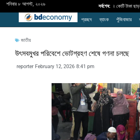
শনিবার ৮ আগস্ট, ২০২৬
অর্থবছর ২৬-এ কৃষি ঋণ বিতরণ ৪২,৮৩৪ কোটি টাকা ছাড়াল: লক
সর্বশেষ:
প্রচ্ছদ
ব্যাংক
পুঁজিবাজার
জাতীয়
উৎসবমুখর পরিবেশে ভোটগ্রহণ শেষে গণনা চলছে
reporter
February 12, 2026
8:41 pm