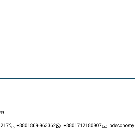
াপন
1217
+8801869-963362
+8801712180907
bdeconomy