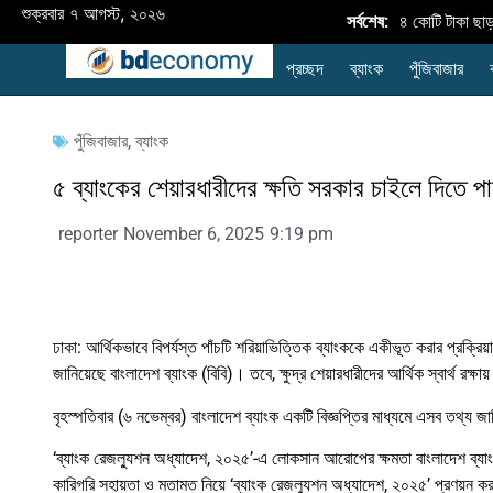
শুক্রবার ৭ আগস্ট, ২০২৬
অর্থবছর ২৬-এ কৃষি ঋণ বিতরণ ৪২,৮৩৪ কোটি টাকা ছাড়াল:
সর্বশেষ:
প্রচ্ছদ
ব্যাংক
পুঁজিবাজার
পুঁজিবাজার
,
ব্যাংক
৫ ব্যাংকের শেয়ারধারীদের ক্ষতি সরকার চাইলে দিতে পারে:
reporter
November 6, 2025
9:19 pm
ঢাকা: আর্থিকভাবে বিপর্যস্ত পাঁচটি শরিয়াভিত্তিক ব্যাংককে একীভূত করার প্রক্রিয়
জানিয়েছে বাংলাদেশ ব্যাংক (বিবি)। তবে, ক্ষুদ্র শেয়ারধারীদের আর্থিক স্বার্থ রক্
বৃহস্পতিবার (৬ নভেম্বর) বাংলাদেশ ব্যাংক একটি বিজ্ঞপ্তির মাধ্যমে এসব তথ্য জ
‘ব্যাংক রেজল্যুশন অধ্যাদেশ, ২০২৫’-এ লোকসান আরোপের ক্ষমতা বাংলাদেশ ব্যাংক
কারিগরি সহায়তা ও মতামত নিয়ে ‘ব্যাংক রেজল্যুশন অধ্যাদেশ, ২০২৫’ প্রণয়ন ক