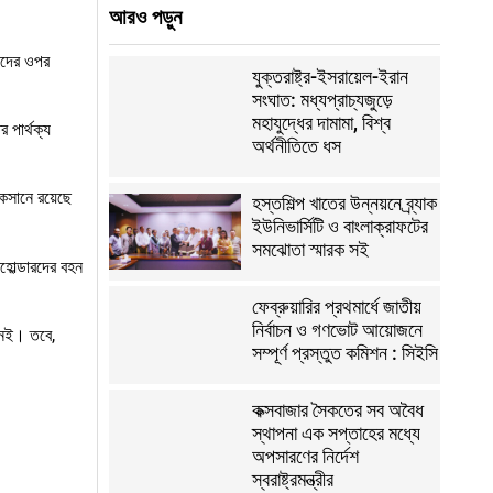
আরও পড়ুন
রকদের ওপর
যুক্তরাষ্ট্র-ইসরায়েল-ইরান
সংঘাত: মধ্যপ্রাচ্যজুড়ে
মহাযুদ্ধের দামামা, বিশ্ব
 পার্থক্য
অর্থনীতিতে ধস
োকসানে রয়েছে
হস্তশিল্প খাতের উন্নয়নে ব্র্যাক
ইউনিভার্সিটি ও বাংলাক্রাফটের
সমঝোতা স্মারক সই
রহোল্ডারদের বহন
ফেব্রুয়ারির প্রথমার্ধে জাতীয়
নির্বাচন ও গণভোট আয়োজনে
 নেই। তবে,
সম্পূর্ণ প্রস্তুত কমিশন : সিইসি
কক্সবাজার সৈকতের সব অবৈধ
স্থাপনা এক সপ্তাহের মধ্যে
অপসারণের নির্দেশ
স্বরাষ্ট্রমন্ত্রীর