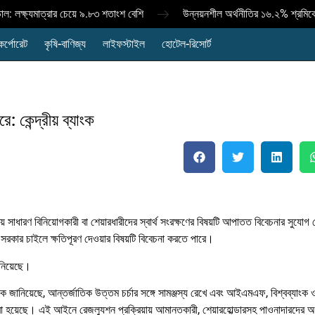
 লক্ষ্যমাত্রার চেয়ে ৯.৮৩ শতাংশ বেশি
উন্নয়নশীল অর্থনীতির ১৬.২% শ্রমিকের
কর্পোরেট
কৃষি-বাণিজ্য
লাইফস্টাইল
হোটেল-রিসোর্ট
 কেন্দ্রীয় ব্যাংক
ায় সাধারণ বিনিয়োগকারী বা শেয়ারধারীদের স্বার্থ সংরক্ষণের বিষয়টি আপাতত বিবেচনার সুযোগ
ষায় সরকার চাইলে ক্ষতিপূরণ দেওয়ার বিষয়টি বিবেচনা করতে পারে।
ানিয়েছে।
 জানিয়েছে, আন্তর্জাতিক উত্তম চর্চার সঙ্গে সামঞ্জস্য রেখে এবং আইএমএফ, বিশ্বব্যাং
রা হয়েছে। এই আইনে রেজল্যুশন প্রক্রিয়ায় আমানতকারী, শেয়ারহোল্ডারসহ পাওনাদারদের অধ