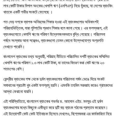
লাখ কোটি টাকার বিশাল অংকের খেলাপি ঋণ (এনপিএল) নিয়ে ধুঁকছে, যা দেশের ব্যাংকিং
খাতকে একটি গভীর সংকটে ফেলেছে ।
গত দেড় দশকে ব্যাপক অনিয়মের শিকার হওয়া এই ব্যাংকগুলোর অধিকাংশই
শরিয়াহভিত্তিক, যারা লুটপাটের প্রধান শিকার বলে জানা গেছে। এর ফলস্বরূপ, এই
ব্যাংকগুলোতে খেলাপি ঋণের পরিমাণ উদ্বেগজনকভাবে বৃদ্ধি পেয়েছে। পরিচালনা
পর্ষদে সংস্কার আনা সত্ত্বেও, ব্যাংকগুলো তেমন কোনো উল্লেখযোগ্য অগ্রগতি
দেখাতে পারেনি।
বাংলাদেশ ব্যাংকের তথ্য অনুযায়ী, শরিয়াহ নীতিতে পরিচালিত দশটি ব্যাংকের সম্মিলিত
খেলাপি ঋণের পরিমাণ ১.৩ লাখ কোটি টাকা, যা তাদের বিতরণ করা মোট ঋণের ২৩
শতাংশের বেশি।
কেন্দ্রীয় ব্যাংকের পক্ষ থেকে দুর্বল ব্যাংকগুলোর পরিচালনা পর্ষদ ভেঙে দিয়ে সংকট
সমাধানের প্রচেষ্টা খুব একটা ফলপ্রসূ হয়নি। এমনকি তহবিল সরবরাহ করেও গ্রাহকদের
আস্থা ফেরানো যায়নি।
এই পরিস্থিতিতে, বাংলাদেশ ব্যাংকের গভর্নর ড. আহসান এইচ. মনসুর এই দুর্বল
ব্যাংকগুলোর মধ্যে কিছুকে একীভূত করে দুটি বড় ব্যাংক গঠনের প্রস্তাব করেছেন।
এই উদ্যোগটি কেউ কেউ ইতিবাচক হিসেবে দেখলেও, বিশ্লেষকরা এর কার্যকারিতা নিয়ে