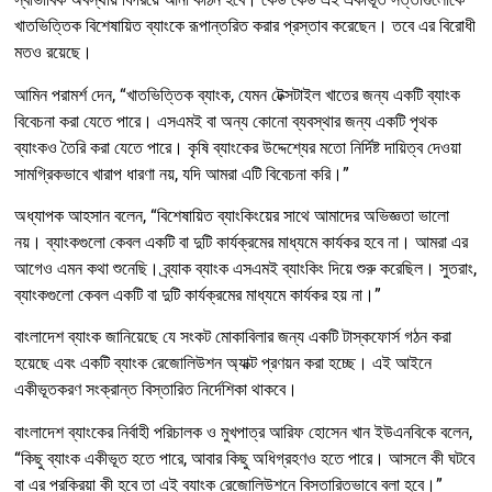
খাতভিত্তিক বিশেষায়িত ব্যাংকে রূপান্তরিত করার প্রস্তাব করেছেন। তবে এর বিরোধী
মতও রয়েছে।
আমিন পরামর্শ দেন, “খাতভিত্তিক ব্যাংক, যেমন টেক্সটাইল খাতের জন্য একটি ব্যাংক
বিবেচনা করা যেতে পারে। এসএমই বা অন্য কোনো ব্যবস্থার জন্য একটি পৃথক
ব্যাংকও তৈরি করা যেতে পারে। কৃষি ব্যাংকের উদ্দেশ্যের মতো নির্দিষ্ট দায়িত্ব দেওয়া
সামগ্রিকভাবে খারাপ ধারণা নয়, যদি আমরা এটি বিবেচনা করি।”
অধ্যাপক আহসান বলেন, “বিশেষায়িত ব্যাংকিংয়ের সাথে আমাদের অভিজ্ঞতা ভালো
নয়। ব্যাংকগুলো কেবল একটি বা দুটি কার্যক্রমের মাধ্যমে কার্যকর হবে না। আমরা এর
আগেও এমন কথা শুনেছি। ব্র্যাক ব্যাংক এসএমই ব্যাংকিং দিয়ে শুরু করেছিল। সুতরাং,
ব্যাংকগুলো কেবল একটি বা দুটি কার্যক্রমের মাধ্যমে কার্যকর হয় না।”
বাংলাদেশ ব্যাংক জানিয়েছে যে সংকট মোকাবিলার জন্য একটি টাস্কফোর্স গঠন করা
হয়েছে এবং একটি ব্যাংক রেজোলিউশন অ্যাক্ট প্রণয়ন করা হচ্ছে। এই আইনে
একীভূতকরণ সংক্রান্ত বিস্তারিত নির্দেশিকা থাকবে।
বাংলাদেশ ব্যাংকের নির্বাহী পরিচালক ও মুখপাত্র আরিফ হোসেন খান ইউএনবিকে বলেন,
“কিছু ব্যাংক একীভূত হতে পারে, আবার কিছু অধিগ্রহণও হতে পারে। আসলে কী ঘটবে
বা এর প্রক্রিয়া কী হবে তা এই ব্যাংক রেজোলিউশনে বিস্তারিতভাবে বলা হবে।”