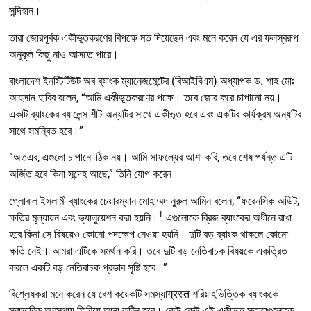
সন্দিহান।
তারা জোরপূর্বক একীভূতকরণের বিপক্ষে মত দিয়েছেন এবং মনে করেন যে এর ফলস্বরূপ
অনুকূল কিছু নাও আসতে পারে।
বাংলাদেশ ইনস্টিটিউট অব ব্যাংক ম্যানেজমেন্টের (বিআইবিএম) অধ্যাপক ড. শাহ মোঃ
আহসান হাবিব বলেন, “আমি একীভূতকরণের পক্ষে। তবে জোর করে চাপানো নয়।
একটি ব্যাংকের ব্যালেন্স শীট অন্যটির সাথে একীভূত হবে এবং একটির কার্যক্রম অন্যটির
সাথে সমন্বিত হবে।”
“অতএব, এগুলো চাপানো ঠিক নয়। আমি সাফল্যের আশা করি, তবে শেষ পর্যন্ত এটি
অর্জিত হবে কিনা সন্দেহ আছে,” তিনি যোগ করেন।
গ্লোবাল ইসলামী ব্যাংকের চেয়ারম্যান মোহাম্মদ নুরুল আমিন বলেন, “ফরেনসিক অডিট,
1
ক্ষতির মূল্যায়ন এবং ভ্যালুয়েশন করা হয়নি।
এগুলোকে ব্রিজ ব্যাংকের অধীনে রাখা
হবে কিনা সে বিষয়েও কোনো পদক্ষেপ নেওয়া হয়নি। দুটি বড় ব্যাংক থাকলে কোনো
ক্ষতি নেই। আমরা এটিকে সমর্থন করি। তবে দুটি বড় নেতিবাচক বিষয়কে একত্রিত
করলে একটি বড় নেতিবাচক প্রভাব সৃষ্টি হবে।”
বিশ্লেষকরা মনে করেন যে বেশ কয়েকটি সমস্যাग्रस्त শরিয়াহভিত্তিক ব্যাংককে
স্বাভাবিক অবস্থায় ফিরিয়ে আনা কঠিন হবে। কেউ কেউ এই একীভূত সত্তাগুলোকে