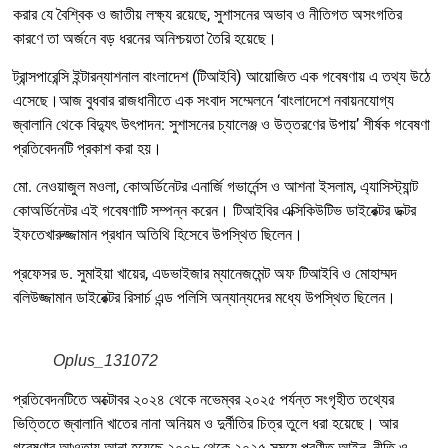
করার যে বৈশ্বিক ও জাতীয় লক্ষ্য রয়েছে, সুশাসনের অভাব ও নীতিগত অসংগতির
কারণে তা অর্জনে বড় ধরনের অনিশ্চয়তা তৈরি হয়েছে।
ট্রান্সপারেন্সি ইন্টারন্যাশনাল বাংলাদেশ (টিআইবি) আয়োজিত এক গবেষণায় এ তথ্য উঠে
এসেছে।আজ বুধবার রাজধানীতে এক সংবাদ সম্মেলনে ‘বাংলাদেশে নবায়নযোগ্য
জ্বালানি থেকে বিদ্যুৎ উৎপাদন: সুশাসনের চ্যালেঞ্জ ও উত্তরণের উপায়’ শীর্ষক গবেষণা
প্রতিবেদনটি প্রকাশ করা হয়।
মো. নেওয়াজুল মওলা, কোঅর্ডিনেটর এনার্জি গভার্নেন্স ও আশনা ইসলাম, এ্যাসিস্ট্যান্ট
কোঅর্ডিনেটর এই গবেষণাটি সম্পন্ন করেন। টিআইবির এক্সিকিউটিভ ডাইরেক্টর ডক্টর
ইফতেখারুজ্জামান প্রধান অতিথি হিসেবে উপস্থিত ছিলেন।
প্রফেসর ড. সুমাইয়া খায়ের, এডভাইজার ম্যানেজমেন্ট অফ টিআইবি ও মোহাম্মদ
বলিউজ্জামান ডাইরেক্টর রিসার্চ এন্ড পলিসি অন্যান্যদের মধ্যে উপস্থিত ছিলেন।
Oplus_131072
প্রতিবেদনটিতে অক্টোবর ২০২৪ থেকে নভেম্বর ২০২৫ পর্যন্ত সংগৃহীত তথ্যের
ভিত্তিতে জ্বালানি খাতের নানা অনিয়ম ও দুর্নীতির চিত্র তুলে ধরা হয়েছে। আর
গবেষণার আওতায় আনা হয়েছে ২০০৮ থেকে ২০২৫ সময়ে প্রণীত আইন, নীতি ও