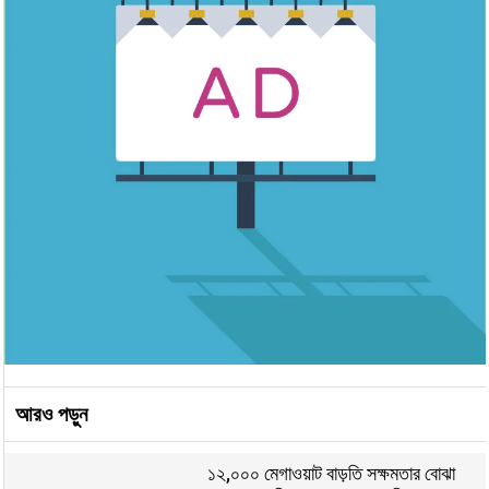
আরও পড়ুন
১২,০০০ মেগাওয়াট বাড়তি সক্ষমতার বোঝা