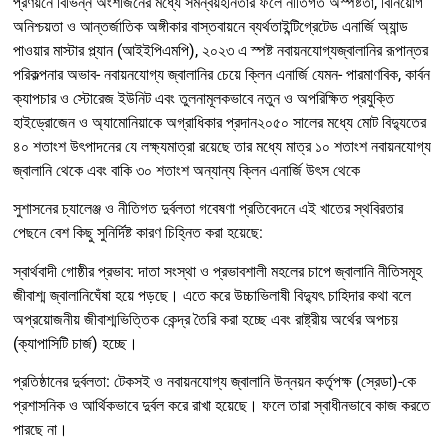
প্রণয়নে বিভিন্ন অংশীজনের মধ্যে সমন্বয়হীনতার ফলে নীতিগত অস্পষ্টতা, বিনিয়োগ
অনিশ্চয়তা ও আন্তর্জাতিক অঙ্গীকার বাস্তবায়নে ব্যর্থতাইন্টিগ্রেটেড এনার্জি অ্যান্ড
পাওয়ার মাস্টার প্ল্যান (আইইপিএমপি), ২০২৩ এ স্পষ্ট নবায়নযোগ্যজ্বালানির রূপান্তর
পরিকল্পনার অভাব- নবায়নযোগ্য জ্বালানির চেয়ে ক্লিন এনার্জি যেমন- পারমাণবিক, কার্বন
ক্যাপচার ও স্টোরেজ ইউনিট এবং তুলনামূলকভাবে নতুন ও অপরিক্ষিত প্রযুক্তি
হাইড্রোজেন ও অ্যামোনিয়াকে অগ্রাধিকার প্রদান২০৫০ সালের মধ্যে মোট বিদ্যুতের
৪০ শতাংশ উৎপাদনের যে লক্ষ্যমাত্রা রয়েছে তার মধ্যে মাত্র ১০ শতাংশ নবায়নযোগ্য
জ্বালানি থেকে এবং বাকি ৩০ শতাংশ অন্যান্য ক্লিন এনার্জি উৎস থেকে
সুশাসনের চ্যালেঞ্জ ও নীতিগত দুর্বলতা গবেষণা প্রতিবেদনে এই খাতের স্থবিরতার
পেছনে বেশ কিছু সুনির্দিষ্ট কারণ চিহ্নিত করা হয়েছে:
স্বার্থবাদী গোষ্ঠীর প্রভাব: দাতা সংস্থা ও প্রভাবশালী মহলের চাপে জ্বালানি নীতিসমূহ
জীবাশ্ম জ্বালানিঘেঁষা হয়ে পড়ছে। এতে করে উচ্চাভিলাষী বিদ্যুৎ চাহিদার কথা বলে
অপ্রয়োজনীয় জীবাশ্মভিত্তিক কেন্দ্র তৈরি করা হচ্ছে এবং রাষ্ট্রীয় অর্থের অপচয়
(ক্যাপাসিটি চার্জ) হচ্ছে।
প্রতিষ্ঠানের দুর্বলতা: টেকসই ও নবায়নযোগ্য জ্বালানি উন্নয়ন কর্তৃপক্ষ (স্রেডা)-কে
প্রশাসনিক ও আর্থিকভাবে দুর্বল করে রাখা হয়েছে। ফলে তারা স্বাধীনভাবে কাজ করতে
পারছে না।