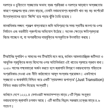
দরপত্র ও চুক্তিতে স্বচ্ছতার অভাব: ক্রয় প্রক্রিয়া ও দরপত্র আহ্বানে অস্বচ্ছতার
কারণে প্রকল্পের ব্যয় যেমন বাড়ছে, তেমনি নবায়নযোগ্য জ্বালানি খাত বড় বড় কর্পোরেট
উদ্যোক্তাদের হাতে ‘জিম্মি’ হয়ে পড়ার ঝুঁকি তৈরি হয়েছে।
মানবাধিকার লঙ্ঘন: প্রকল্প বাস্তবায়নে জমি অধিগ্রহণের সময় স্থানীয় জনগণের ওপর
নির্যাতন এবং ভয়ভীতি প্রদর্শনের অভিযোগ উঠেছে। অনেক ক্ষেত্রে ক্ষতিগ্রস্তরা
বিচার পাচ্ছেন না, যা অপরাধীদের দায়মুক্তির সংস্কৃতিকে উৎসাহিত করছে।
টিআইবির সুপারিশ ও সামনের পথ টিআইবি মনে করে, বর্তমান আমলাতান্ত্রিক জটিলতা ও
আধুনিক প্রযুক্তির জন্য বিদেশের ওপর অতিনির্ভরতা এই খাতের প্রসারে প্রধান বাধা।
২০৫০ সালের লক্ষ্যমাত্রা অর্জন করতে হলে জ্বালানি মিশ্রণে নবায়নযোগ্য শক্তিকে
অগ্রাধিকার দেওয়া এবং নীতি কাঠামোতে আমূল সংস্কার প্রয়োজন। একইসাথে
স্বচ্ছতা ও জবাবদিহি নিশ্চিত করে একটি ‘ন্যায়সঙ্গত রূপান্তর’ (Just Transition)
নিশ্চিত করার তাগিদ দিয়েছে সংস্থাটি।
বর্তমানে দেশে ১২২১.৪ মেগাওয়াট ক্ষমতাসম্পন্ন মাত্র ১৭টি গ্রিড সংযুক্ত
নবায়নযোগ্য জ্বালানি চলমান আছে। এটি জাতীয় বিদ্যুৎ সরবরাহ চক্রের মাত্র ৪.৬
শতাংশ।