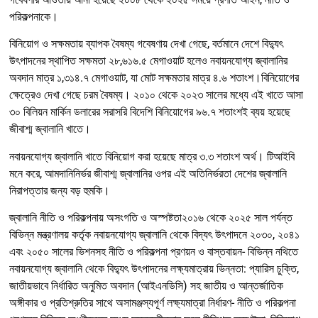
পরিকল্পনাকে।
বিনিয়োগ ও সক্ষমতায় ব্যাপক বৈষম্য গবেষণায় দেখা গেছে, বর্তমানে দেশে বিদ্যুৎ
উৎপাদনের স্থাপিত সক্ষমতা ২৮,৬১৬.৫ মেগাওয়াট হলেও নবায়নযোগ্য জ্বালানির
অবদান মাত্র ১,৩১৪.৭ মেগাওয়াট, যা মোট সক্ষমতার মাত্র ৪.৬ শতাংশ।বিনিয়োগের
ক্ষেত্রেও দেখা গেছে চরম বৈষম্য। ২০১০ থেকে ২০২৩ সালের মধ্যে এই খাতে আসা
৩০ বিলিয়ন মার্কিন ডলারের সরাসরি বিদেশি বিনিয়োগের ৯৬.৭ শতাংশই ব্যয় হয়েছে
জীবাশ্ম জ্বালানি খাতে।
নবায়নযোগ্য জ্বালানি খাতে বিনিয়োগ করা হয়েছে মাত্র ৩.৩ শতাংশ অর্থ। টিআইবি
মনে করে, আমদানিনির্ভর জীবাশ্ম জ্বালানির ওপর এই অতিনির্ভরতা দেশের জ্বালানি
নিরাপত্তার জন্য বড় হুমকি।
জ্বালানি নীতি ও পরিকল্পনায় অসংগতি ও অস্পষ্টতা২০১৬ থেকে ২০২৫ সাল পর্যন্ত
বিভিন্ন মন্ত্রণালয় কর্তৃক নবায়নযোগ্য জ্বালানি থেকে বিদ্যৎ উৎপাদনে ২০৩০, ২০৪১
এবং ২০৫০ সালের ভিশনসহ নীতি ও পরিকল্পনা প্রণয়ন ও বাস্তবায়ন- বিভিন্ন নথিতে
নবায়নযোগ্য জ্বালানি থেকে বিদ্যুৎ উৎপাদনের লক্ষ্যমাত্রায় ভিন্নতা: প্যারিস চুক্তি,
জাতীয়ভাবে নির্ধারিত অনুমিত অবদান (আইএনডিসি) সহ জাতীয় ও আন্তর্জাতিক
অঙ্গীকার ও প্রতিশ্রুতির সাথে অসামঞ্জস্যপূর্ণ লক্ষ্যমাত্রা নির্ধারণ- নীতি ও পরিকল্পনা