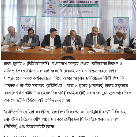
ঢাকা, জুলাই ৬ (বিডিইকোনমি): বাংলাদেশে আশ্রয় নেওয়া রোহিঙ্গাদের নিরাপদ ও
মর্যাদাপূর্ণ প্রত্যাবাসন এবং এই সংকটের টেকসই সমাধান নিশ্চিত করতে বিশ্ব
সম্প্রদায়কে আরও কার্যকরভাবে এগিয়ে আসার আহ্বান জানিয়েছেন বিশিষ্ট শিক্ষাবিদ,
গবেষক ও নাগরিক সমাজের প্রতিনিধিরা। আজ ৬ জুলাই (সোমবার) ঢাকার উত্তরায়
বাংলাদেশ ইনস্টিটিউট অব ইসলামিক থট (বিআইআইটি)-এর কনফারেন্স হলে আয়োজিত
এক গোলটেবিল বৈঠকে এই তাগিদ দেওয়া হয়।
‘ন্যাভিগেটিং রোহিঙ্গা ক্রাইসিস: ইজ রিপ্যাট্রিয়েশন আ ডিস্ট্যান্ট ড্রিম?’ শীর্ষক এই
গোলটেবিল বৈঠকের যৌথ আয়োজন করে সেন্টার ফর সিভিলাইজেশনাল ডায়ালগ
(সিসিডি) এবং বিআইআইটি ট্রাস্ট।