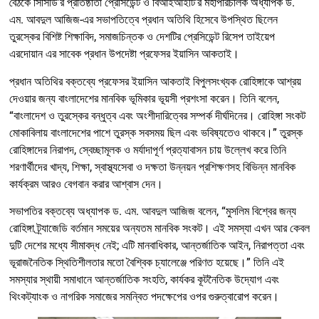
বৈঠকে সিসিডি’র প্রতিষ্ঠাতা প্রেসিডেন্ট ও বিআইআইটি’র মহাপরিচালক অধ্যাপক ড.
এম. আবদুল আজিজ-এর সভাপতিত্বে প্রধান অতিথি হিসেবে উপস্থিত ছিলেন
তুরস্কের বিশিষ্ট শিক্ষাবিদ, সমাজচিন্তক ও দেশটির প্রেসিডেন্ট রিসেপ তাইয়েপ
এরদোয়ান এর সাবেক প্রধান উপদেষ্টা প্রফেসর ইয়াসিন আকতাই।
প্রধান অতিথির বক্তব্যে প্রফেসর ইয়াসিন আকতাই বিপুলসংখ্যক রোহিঙ্গাকে আশ্রয়
দেওয়ার জন্য বাংলাদেশের মানবিক ভূমিকার ভূয়সী প্রশংসা করেন। তিনি বলেন,
“বাংলাদেশ ও তুরস্কের বন্ধুত্ব এবং অংশীদারিত্বের সম্পর্ক দীর্ঘদিনের। রোহিঙ্গা সংকট
মোকাবিলায় বাংলাদেশের পাশে তুরস্ক সবসময় ছিল এবং ভবিষ্যতেও থাকবে।” তুরস্ক
রোহিঙ্গাদের নিরাপদ, স্বেচ্ছামূলক ও মর্যাদাপূর্ণ প্রত্যাবাসন চায় উল্লেখ করে তিনি
শরণার্থীদের খাদ্য, শিক্ষা, স্বাস্থ্যসেবা ও দক্ষতা উন্নয়ন প্রশিক্ষণসহ বিভিন্ন মানবিক
কার্যক্রম আরও বেগবান করার আশ্বাস দেন।
সভাপতির বক্তব্যে অধ্যাপক ড. এম. আবদুল আজিজ বলেন, “মুসলিম বিশ্বের জন্য
রোহিঙ্গা ট্র্যাজেডি বর্তমান সময়ের অন্যতম মানবিক সংকট। এই সমস্যা এখন আর কেবল
দুটি দেশের মধ্যে সীমাবদ্ধ নেই; এটি মানবাধিকার, আন্তর্জাতিক আইন, নিরাপত্তা এবং
ভূরাজনৈতিক স্থিতিশীলতার মতো বৈশ্বিক চ্যালেঞ্জে পরিণত হয়েছে।” তিনি এই
সমস্যার স্থায়ী সমাধানে আন্তর্জাতিক সংহতি, কার্যকর কূটনৈতিক উদ্যোগ এবং
থিংকট্যাংক ও নাগরিক সমাজের সমন্বিত পদক্ষেপের ওপর গুরুত্বারোপ করেন।