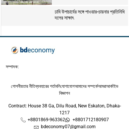
ঢাবি উপাচার্যের সঙ্গে পাওয়ার-চায়নার প্রতিনিধি
দলের সাক্ষাৎ
সম্পাদক:
গোপনীয়তার নীতি
ব্যবহারের শর্তাবলি
যোগাযোগ
আমাদের সম্পর্কে
আমরা
আর্কাইভ
বিজ্ঞাপন
Contract: House 38 Ga, Dilu Road, New Eskaton, Dhaka-
1217
+8801869-963362
+8801712180907
bdeconomy07@gmail.com