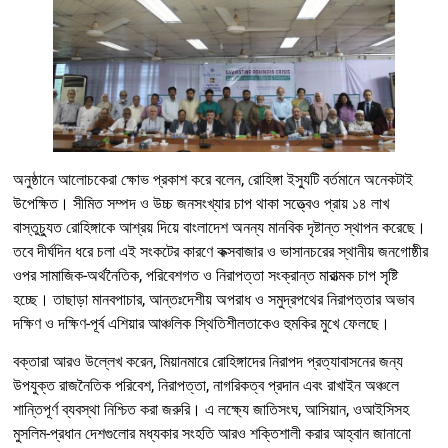
অনুষ্ঠানে আলোচকেরা ক্ষোভ প্রকাশ করে বলেন, রোহিঙ্গা ইস্যুটি বর্তমানে অনেকটাই
উপেক্ষিত। সীমিত সম্পদ ও উচ্চ জনসংখ্যার চাপ থাকা সত্ত্বেও প্রায় ১৪ লাখ
বাস্তুচ্যুত রোহিঙ্গাকে আশ্রয় দিয়ে বাংলাদেশ অনন্য মানবিক দৃষ্টান্ত স্থাপন করেছে।
তবে দীর্ঘদিন ধরে চলা এই সংকটের কারণে কক্সবাজার ও ভাসানচরের স্থানীয় জনগোষ্ঠীর
ওপর সামাজিক-অর্থনৈতিক, পরিবেশগত ও নিরাপত্তা সংক্রান্ত মারাত্মক চাপ সৃষ্টি
হচ্ছে। তাছাড়া মানবপাচার, আন্তঃদেশীয় অপরাধ ও সমুদ্রপথের নিরাপত্তার অভাব
দক্ষিণ ও দক্ষিণ-পূর্ব এশিয়ার আঞ্চলিক স্থিতিশীলতাকেও হুমকির মুখে ফেলছে।
বক্তারা আরও উল্লেখ করেন, মিয়ানমারে রোহিঙ্গাদের নিরাপদ প্রত্যাবাসনের জন্য
উপযুক্ত রাজনৈতিক পরিবেশ, নিরাপত্তা, নাগরিকত্ব প্রদান এবং রাখাইন অঞ্চলে
শান্তিপূর্ণ ব্যবস্থা নিশ্চিত করা জরুরি। এ লক্ষ্যে জাতিসংঘ, আসিয়ান, ওআইসিসহ
মুসলিম-প্রধান দেশগুলোর মধ্যকার সংহতি আরও শক্তিশালী করার আহ্বান জানানো