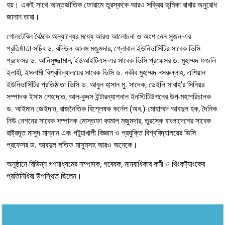
হয়। একই সাথে আন্তর্জাতিক ফোরামে তুরস্ককে আরও সক্রিয় ভূমিকা রাখার অনুরোধ
জানান তারা।
গোলটেবিল বৈঠকে অন্যান্যের মধ্যে আরও আলোচনা ও অংশ নেন সুজন-এর
প্রতিষ্ঠাতা-সচিব ড. বদিউল আলম মজুমদার, গ্লোবাল ইউনিভার্সিটির সাবেক ভিসি
প্রফেসর ড. আনিসুজ্জামান, ইউআইটিএস-এর সাবেক ভিসি প্রফেসর ড. মুহাম্মদ ফজলি
ইলাহী, ইসলামী বিশ্ববিদ্যালয়ের সাবেক ভিসি ড. নকীব মুহাম্মদ নসরুল্লাহ, এশিয়ান
ইউনিভার্সিটির প্রতিষ্ঠাতা ভিসি ড. আবুল হাসান মু. সাদেক, ডেইলি সাবাহ’র সিনিয়র
সম্পাদক ইসাম শেহাদাত, আল-কুদস ইন্টারন্যাশনাল ইনস্টিটিউশনের উপ-মহাপরিচালক
ড. আইমান জেইদান, রাজনৈতিক বিশ্লেষক কর্নেল (অব.) মোহাম্মদ আবদুল হক, দৈনিক
নিউ নেশনের সাবেক সম্পাদক মোস্তফা কামাল মজুমদার, তুরস্কে বাংলাদেশের সাবেক
রাষ্ট্রদূত মাসুদ মান্নান এবং পটুয়াখালী বিজ্ঞান ও প্রযুক্তি বিশ্ববিদ্যালয়ের ভিসি
প্রফেসর ড. আবদুল লতিফ মাসুমসহ আরও অনেকে।
অনুষ্ঠানে বিভিন্ন গণমাধ্যমের সম্পাদক, গবেষক, মানবাধিকার কর্মী ও থিংকট্যাংকের
প্রতিনিধিরা উপস্থিত ছিলেন।