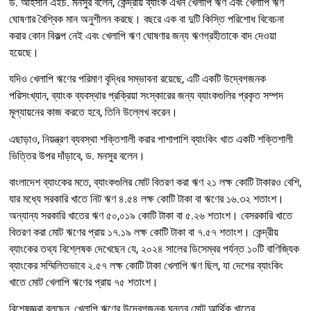
ড. আহসান এইচ. মনসুর বলেন, কেন্দ্রীয় ব্যাংক এখন খেলাপি ঋণ এবং খেলাপি ঋণ
ঘোষণার বৈশ্বিক মান অনুশীলন করছে। বছরে এক বা দুটি কিস্তি পরিশোধ বিবেচনা
করার কোন বিকল্প নেই এবং খেলাপি ঋণ ঘোষণার জন্য ঋণগ্রহীতাকে বাদ দেওয়া
হয়েছে।
যদিও খেলাপি ঋণের পরিমাণ বৃদ্ধির সম্ভাবনা রয়েছে, এটি একটি উদ্বেগজনক
পরিসংখ্যান, ব্যাংক ব্যবস্থার প্রক্রিয়া সংস্কারের জন্য ব্যাংকগুলির প্রকৃত সম্পদ
মূল্যায়নের কাজ করতে হবে, তিনি উল্লেখ করেন।
এছাড়াও, নিয়ন্ত্রণ ব্যবস্থা শক্তিশালী করার পাশাপাশি ব্যাংকিং খাত একটি শক্তিশালী
ভিত্তির উপর দাঁড়াবে, ড. মনসুর বলেন।
বাংলাদেশ ব্যাংকের মতে, ব্যাংকগুলির মোট বিতরণ করা ঋণ ২১ লক্ষ কোটি টাকারও বেশি,
যার মধ্যে সরকারি খাতে নিট ঋণ ৪.৫৪ লক্ষ কোটি টাকা বা ঋণের ১৬.৩২ শতাংশ।
অন্যান্য সরকারি খাতের ঋণ ৫০,০১৯ কোটি টাকা বা ৫.২৬ শতাংশ। বেসরকারি খাতে
বিতরণ করা মোট ঋণের প্রায় ১৭.১৯ লক্ষ কোটি টাকা বা ৭.৫৭ শতাংশ। কেন্দ্রীয়
ব্যাংকের তথ্য বিশ্লেষক দেখেছেন যে, ২০২৪ সালের ডিসেম্বর পর্যন্ত ১০টি বাণিজ্যিক
ব্যাংকের সম্মিলিতভাবে ২.৫৭ লক্ষ কোটি টাকা খেলাপি ঋণ ছিল, যা দেশের ব্যাংকিং
খাতে মোট খেলাপি ঋণের প্রায় ৭৫ শতাংশ।
বিশেষজ্ঞরা বলছেন, খেলাপি ঋণের উদ্বেগজনক ঘনত্ব মোট আর্থিক খাতের