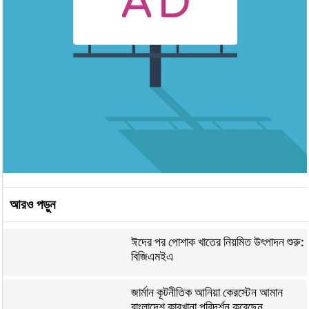
আরও পড়ুন
ঈদের পর পোশাক খাতের নিয়মিত উৎপাদন শুরু:
বিজিএমইএ
জার্মান কূটনীতিক আনিয়া কেরস্টেন আমান
বাংলাদেশ কারখানা পরিদর্শন করেছেন