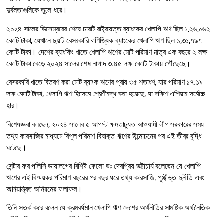
দুর্বলতাগুলিকে তুলে ধরে।
২০২৪ সালের ডিসেম্বরের শেষে চারটি রাষ্ট্রায়ত্ত ব্যাংকের খেলাপি ঋণ ছিল ১,২৬,০৬২
কোটি টাকা, যেখানে ছয়টি বেসরকারি বাণিজ্যিক ব্যাংকের খেলাপি ঋণ ছিল ১,৩১,৭৯৭
কোটি টাকা। দেশের ব্যাংকিং খাতে খেলাপি ঋণের মোট পরিমাণ মাত্র এক বছরে ২ লক্ষ
কোটি টাকা বেড়ে ২০২৪ সালের শেষ নাগাদ ৩.৪৫ লক্ষ কোটি টাকায় পৌঁছেছে।
বেসরকারি খাতে বিতরণ করা মোট ব্যাংক ঋণের প্রায় ৩৫ শতাংশ, যার পরিমাণ ১৭.১৯
লক্ষ কোটি টাকা, খেলাপি ঋণ হিসেবে শ্রেণীবদ্ধ করা হয়েছে, যা দক্ষিণ এশিয়ার সর্বোচ্চ
হার।
বিশেষজ্ঞরা বলছেন, ২০২৪ সালের ৫ আগস্ট ক্ষমতাচ্যুত আওয়ামী লীগ সরকারের সময়
তথ্য কারসাজির মাধ্যমে বিপুল পরিমাণ বিষাক্ত ঋণের উন্মোচনের পর এই তীব্র বৃদ্ধি
ঘটেছে।
সেন্টার ফর পলিসি ডায়ালগের বিশিষ্ট ফেলো ডঃ দেবপ্রিয় ভট্টাচার্য বলেছেন যে খেলাপি
ঋণের এই বিস্ময়কর পরিমাণ বছরের পর বছর ধরে তথ্য কারসাজি, পুঞ্জীভূত দুর্নীতি এবং
অনিয়ন্ত্রিত অনিয়মের ফলাফল।
তিনি সতর্ক করে বলেন যে ক্রমবর্ধমান খেলাপি ঋণ দেশের অর্থনীতির সামষ্টিক অর্থনৈতিক