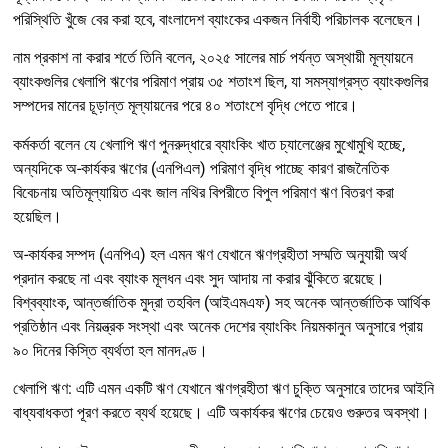
পরিস্থিতি খুঁজে বের করা হবে, বাংলাদেশ ব্যাংকের একজন নির্বাহী পরিচালক বলেছেন।
নাম প্রকাশ না করার শর্তে তিনি বলেন, ২০২৫ সালের মার্চ পর্যন্ত অস্থায়ী মূল্যায়নে
ব্যাংকগুলির খেলাপি ঋণের পরিমাণ প্রায় ৩৫ শতাংশ ছিল, যা সমস্যাগ্রস্ত ব্যাংকগুলির
সম্পদের মানের চূড়ান্ত মূল্যায়নের পরে ৪০ শতাংশে বৃদ্ধি পেতে পারে।
কর্মকর্তা বলেন যে খেলাপি ঋণ পুনরুদ্ধারে ব্যাংকিং খাত চ্যালেঞ্জের মুখোমুখি হচ্ছে,
অন্যদিকে অ-কার্যকর ঋণের (এনপিএল) পরিমাণ বৃদ্ধি পাচ্ছে কারণ রাজনৈতিক
বিবেচনায় অতিমূল্যায়িত এবং জাল নথির বিপরীতে বিপুল পরিমাণ ঋণ বিতরণ করা
হয়েছিল।
অ-কার্যকর সম্পদ (এনপিএ) হল এমন ঋণ যেখানে ঋণগ্রহীতা সম্মতি অনুযায়ী অর্থ
প্রদান করছে না এবং ব্যাংক মূলধন এবং সুদ আদায় না করার ঝুঁকিতে রয়েছে।
বিশ্বব্যাংক, আন্তর্জাতিক মুদ্রা তহবিল (আইএমএফ) সহ অনেক আন্তর্জাতিক আর্থিক
প্রতিষ্ঠান এবং নিয়ন্ত্রক সংস্থা এবং অনেক দেশের ব্যাংকিং নিয়মকানুন অনুসারে প্রায়
৯০ দিনের কিস্তি ব্যর্থতা হল মানদণ্ড।
খেলাপি ঋণ: এটি এমন একটি ঋণ যেখানে ঋণগ্রহীতা ঋণ চুক্তি অনুসারে তাদের আইনি
বাধ্যবাধকতা পূরণ করতে ব্যর্থ হয়েছে। এটি অকার্যকর ঋণের চেয়েও গুরুতর অবস্থা।