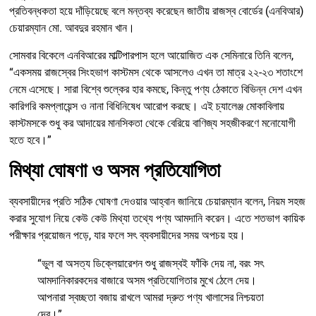
প্রতিবন্ধকতা হয়ে দাঁড়িয়েছে বলে মন্তব্য করেছেন জাতীয় রাজস্ব বোর্ডের (এনবিআর)
চেয়ারম্যান মো. আবদুর রহমান খান।
সোমবার বিকেলে এনবিআরের মাল্টিপারপাস হলে আয়োজিত এক সেমিনারে তিনি বলেন,
“একসময় রাজস্বের সিংহভাগ কাস্টমস থেকে আসলেও এখন তা মাত্র ২২-২৩ শতাংশে
নেমে এসেছে। সারা বিশ্বে শুল্কের হার কমছে, কিন্তু পণ্য ঠেকাতে বিভিন্ন দেশ এখন
কারিগরি কমপ্লায়েন্স ও নানা বিধিনিষেধ আরোপ করছে। এই চ্যালেঞ্জ মোকাবিলায়
কাস্টমসকে শুধু কর আদায়ের মানসিকতা থেকে বেরিয়ে বাণিজ্য সহজীকরণে মনোযোগী
হতে হবে।”
মিথ্যা ঘোষণা ও অসম প্রতিযোগিতা
ব্যবসায়ীদের প্রতি সঠিক ঘোষণা দেওয়ার আহ্বান জানিয়ে চেয়ারম্যান বলেন, নিয়ম সহজ
করার সুযোগ নিয়ে কেউ কেউ মিথ্যা তথ্যে পণ্য আমদানি করেন। এতে শতভাগ কায়িক
পরীক্ষার প্রয়োজন পড়ে, যার ফলে সৎ ব্যবসায়ীদের সময় অপচয় হয়।
“ভুল বা অসত্য ডিক্লেয়ারেশন শুধু রাজস্বই ফাঁকি দেয় না, বরং সৎ
আমদানিকারকদের বাজারে অসম প্রতিযোগিতার মুখে ঠেলে দেয়।
আপনারা স্বচ্ছতা বজায় রাখলে আমরা দ্রুত পণ্য খালাসের নিশ্চয়তা
দেব।”