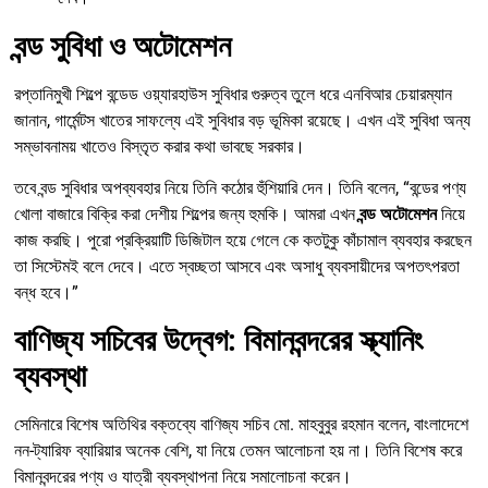
বন্ড সুবিধা ও অটোমেশন
রপ্তানিমুখী শিল্পে বন্ডেড ওয়্যারহাউস সুবিধার গুরুত্ব তুলে ধরে এনবিআর চেয়ারম্যান
জানান, গার্মেন্টস খাতের সাফল্যে এই সুবিধার বড় ভূমিকা রয়েছে। এখন এই সুবিধা অন্য
সম্ভাবনাময় খাতেও বিস্তৃত করার কথা ভাবছে সরকার।
তবে বন্ড সুবিধার অপব্যবহার নিয়ে তিনি কঠোর হুঁশিয়ারি দেন। তিনি বলেন, “বন্ডের পণ্য
খোলা বাজারে বিক্রি করা দেশীয় শিল্পের জন্য হুমকি। আমরা এখন
বন্ড অটোমেশন
নিয়ে
কাজ করছি। পুরো প্রক্রিয়াটি ডিজিটাল হয়ে গেলে কে কতটুকু কাঁচামাল ব্যবহার করছেন
তা সিস্টেমই বলে দেবে। এতে স্বচ্ছতা আসবে এবং অসাধু ব্যবসায়ীদের অপতৎপরতা
বন্ধ হবে।”
বাণিজ্য সচিবের উদ্বেগ: বিমানবন্দরের স্ক্যানিং
ব্যবস্থা
সেমিনারে বিশেষ অতিথির বক্তব্যে বাণিজ্য সচিব মো. মাহবুবুর রহমান বলেন, বাংলাদেশে
নন-ট্যারিফ ব্যারিয়ার অনেক বেশি, যা নিয়ে তেমন আলোচনা হয় না। তিনি বিশেষ করে
বিমানবন্দরের পণ্য ও যাত্রী ব্যবস্থাপনা নিয়ে সমালোচনা করেন।