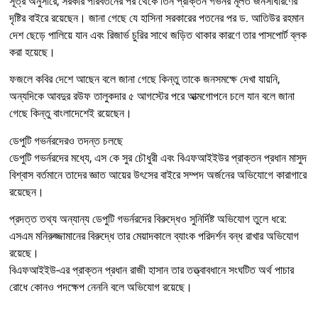
সূত্র অনুসারে, সরকার পরিবর্তনের পর থেকে তিন প্রাক্তন গভর্নর মূলত জনসাধারণের
দৃষ্টির বাইরে রয়েছেন। জানা গেছে যে হাসিনা সরকারের পতনের পর ড. আতিউর রহমান
দেশ ছেড়ে পালিয়ে যান এবং রিজার্ভ চুরির সাথে জড়িত থাকার কারণে তার পাসপোর্ট ব্লক
করা হয়েছে।
ফজলে কবির দেশে আছেন বলে জানা গেছে কিন্তু তাকে জনসমক্ষে দেখা যায়নি,
অন্যদিকে আবদুর রউফ তালুকদার ৫ আগস্টের পরে আত্মগোপনে চলে যান বলে জানা
গেছে কিন্তু বাংলাদেশেই রয়েছেন।
ডেপুটি গভর্নরদেরও তদন্ত চলছে
ডেপুটি গভর্নরদের মধ্যে, এস কে সুর চৌধুরী এবং বিএফআইইউর প্রাক্তন প্রধান মাসুদ
বিশ্বাস বর্তমানে তাদের জ্ঞাত আয়ের উৎসের বাইরে সম্পদ অর্জনের অভিযোগে কারাগারে
রয়েছেন।
প্রদত্ত তথ্য অন্যান্য ডেপুটি গভর্নরদের বিরুদ্ধেও সুনির্দিষ্ট অভিযোগ তুলে ধরে:
এসএম মনিরুজ্জামানের বিরুদ্ধে তার মেয়াদকালে ব্যাংক পরিদর্শন বন্ধ রাখার অভিযোগ
রয়েছে।
বিএফআইইউ-এর প্রাক্তন প্রধান রাজী হাসান তার তত্ত্বাবধানে সংঘটিত অর্থ পাচার
রোধে কোনও পদক্ষেপ নেননি বলে অভিযোগ রয়েছে।