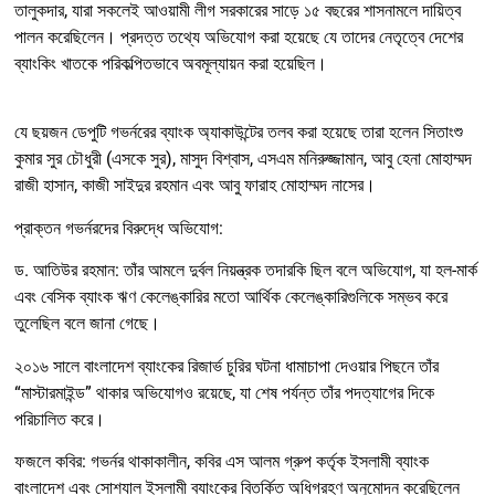
তালুকদার, যারা সকলেই আওয়ামী লীগ সরকারের সাড়ে ১৫ বছরের শাসনামলে দায়িত্ব
পালন করেছিলেন। প্রদত্ত তথ্যে অভিযোগ করা হয়েছে যে তাদের নেতৃত্বে দেশের
ব্যাংকিং খাতকে পরিকল্পিতভাবে অবমূল্যায়ন করা হয়েছিল।
যে ছয়জন ডেপুটি গভর্নরের ব্যাংক অ্যাকাউন্টের তলব করা হয়েছে তারা হলেন সিতাংশু
কুমার সুর চৌধুরী (এসকে সুর), মাসুদ বিশ্বাস, এসএম মনিরুজ্জামান, আবু হেনা মোহাম্মদ
রাজী হাসান, কাজী সাইদুর রহমান এবং আবু ফারাহ মোহাম্মদ নাসের।
প্রাক্তন গভর্নরদের বিরুদ্ধে অভিযোগ:
ড. আতিউর রহমান: তাঁর আমলে দুর্বল নিয়ন্ত্রক তদারকি ছিল বলে অভিযোগ, যা হল-মার্ক
এবং বেসিক ব্যাংক ঋণ কেলেঙ্কারির মতো আর্থিক কেলেঙ্কারিগুলিকে সম্ভব করে
তুলেছিল বলে জানা গেছে।
২০১৬ সালে বাংলাদেশ ব্যাংকের রিজার্ভ চুরির ঘটনা ধামাচাপা দেওয়ার পিছনে তাঁর
“মাস্টারমাইন্ড” থাকার অভিযোগও রয়েছে, যা শেষ পর্যন্ত তাঁর পদত্যাগের দিকে
পরিচালিত করে।
ফজলে কবির: গভর্নর থাকাকালীন, কবির এস আলম গ্রুপ কর্তৃক ইসলামী ব্যাংক
বাংলাদেশ এবং সোশ্যাল ইসলামী ব্যাংকের বিতর্কিত অধিগ্রহণ অনুমোদন করেছিলেন