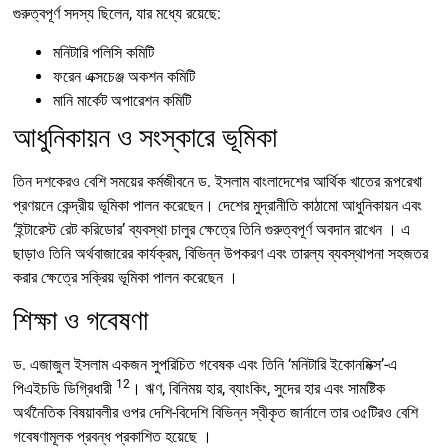
গুরুত্বপূর্ণ সদস্য ছিলেন, যার মধ্যে রয়েছে:
মনিটারি পলিসি কমিটি
ফরেন এক্সচেঞ্জ অকশন কমিটি
মানি মার্কেট অপারেশন কমিটি
আধুনিকায়ন ও সংস্কারে ভূমিকা
তিন দশকেরও বেশি সময়ের কর্মজীবনে ড. ইসলাম বাংলাদেশের আর্থিক খাতের রূপরেখা
প্রণয়নে কেন্দ্রীয় ভূমিকা পালন করেছেন। দেশের মুদ্রানীতি কাঠামো আধুনিকায়ন এবং
‘ইন্টারেস্ট রেট করিডোর’ ব্যবস্থা চালুর ক্ষেত্রে তিনি গুরুত্বপূর্ণ অবদান রাখেন । এ
ছাড়াও তিনি অর্থবাজারের কার্যক্রম, বিভিন্ন উপকরণ এবং তারল্য ব্যবস্থাপনা সহজতর
করার ক্ষেত্রে সক্রিয় ভূমিকা পালন করেছেন ।
শিক্ষা ও গবেষণা
ড. এজাজুল ইসলাম একজন সুপরিচিত গবেষক এবং তিনি ‘মনিটারি ইকোনমিক্স’-এ
12
পিএইচডি ডিগ্রিধারী
। ঋণ, বিনিময় হার, ব্যাংকিং, সুদের হার এবং সামষ্টিক
অর্থনৈতিক বিষয়াবলীর ওপর দেশি-বিদেশি বিভিন্ন স্বীকৃত জার্নালে তার ৩৫টিরও বেশি
গবেষণামূলক প্রবন্ধ প্রকাশিত হয়েছে ।