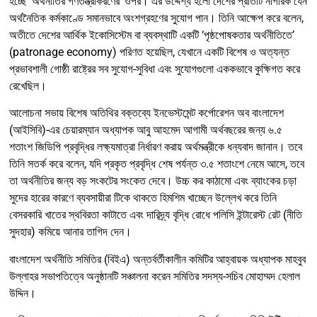
হচ্ছে ‘অর্থনীতির গণতন্ত্রীকরণের’ ওপর। এর উদ্দেশ্য হলো দেশের প্রতিটি নাগরিক যেন
অর্থনৈতিক কর্মকাণ্ডে সমানভাবে অংশগ্রহণের সুযোগ পান। তিনি আক্ষেপ করে বলেন,
অতীতে দেশের আর্থিক ইকোসিস্টেম বা ব্যবস্থাটি একটি ‘পৃষ্ঠপোষকতার অর্থনীতিতে’
(patronage economy) পরিণত হয়েছিল, যেখানে একটি বিশেষ ও অত্যন্ত
প্রভাবশালী গোষ্ঠী রাষ্ট্রের সব সুযোগ-সুবিধা এবং সুযোগগুলো এককভাবে কুক্ষিগত করে
রেখেছিল।
আলোচনা সভায় বিশেষ অতিথির বক্তব্যে ইনভেস্টমেন্ট কর্পোরেশন অব বাংলাদেশ
(আইসিবি)-এর চেয়ারম্যান অধ্যাপক আবু আহমেদ আগামী অর্থবছরের জন্য ৬.৫
শতাংশ জিডিপি প্রবৃদ্ধির লক্ষ্যমাত্রা নির্ধারণ করায় অর্থমন্ত্রীকে ধন্যবাদ জানান। তবে
তিনি সতর্ক করে বলেন, যদি প্রকৃত প্রবৃদ্ধি শেষ পর্যন্ত ৩.৫ শতাংশে নেমে আসে, তবে
তা অর্থনীতির জন্য বড় সংকটের সংকেত দেবে। উচ্চ কর কাঠামো এবং ব্যাংকের চড়া
সুদের হারের কারণে ব্যবসায়ীরা টিকে থাকতে হিমশিম খাচ্ছেন উল্লেখ করে তিনি
বেসরকারি খাতের স্থবিরতা কাটাতে এবং দারিদ্র্য বৃদ্ধি রোধে পলিসি ইন্টারেস্ট রেট (নীতি
সুদহার) কমিয়ে আনার তাগিদ দেন।
বাংলাদেশ অর্থনীতি সমিতির (বিইএ) অন্তর্বর্তীকালীন কমিটির আহ্বায়ক অধ্যাপক মাহবুব
উল্লাহর সভাপতিত্বে অনুষ্ঠানটি সঞ্চালনা করেন সমিতির সদস্য-সচিব মোহাম্মদ হেলাল
উদ্দিন।