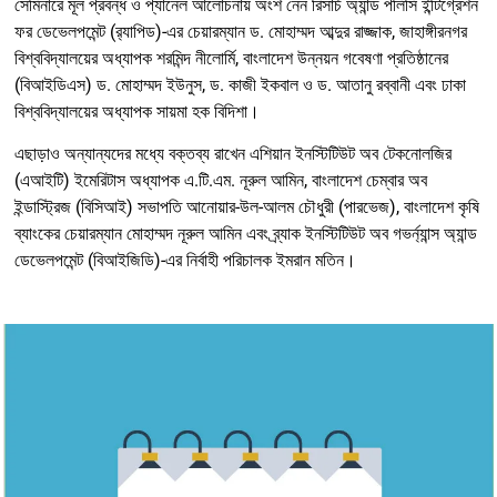
সেমিনারে মূল প্রবন্ধ ও প্যানেল আলোচনায় অংশ নেন রিসার্চ অ্যান্ড পলিসি ইন্টিগ্রেশন
ফর ডেভেলপমেন্ট (র‍্যাপিড)-এর চেয়ারম্যান ড. মোহাম্মদ আব্দুর রাজ্জাক, জাহাঙ্গীরনগর
বিশ্ববিদ্যালয়ের অধ্যাপক শরমিন্দ নীলোর্মি, বাংলাদেশ উন্নয়ন গবেষণা প্রতিষ্ঠানের
(বিআইডিএস) ড. মোহাম্মদ ইউনুস, ড. কাজী ইকবাল ও ড. আতানু রব্বানী এবং ঢাকা
বিশ্ববিদ্যালয়ের অধ্যাপক সায়মা হক বিদিশা।
এছাড়াও অন্যান্যদের মধ্যে বক্তব্য রাখেন এশিয়ান ইনস্টিটিউট অব টেকনোলজির
(এআইটি) ইমেরিটাস অধ্যাপক এ.টি.এম. নূরুল আমিন, বাংলাদেশ চেম্বার অব
ইন্ডাস্ট্রিজ (বিসিআই) সভাপতি আনোয়ার-উল-আলম চৌধুরী (পারভেজ), বাংলাদেশ কৃষি
ব্যাংকের চেয়ারম্যান মোহাম্মদ নূরুল আমিন এবং ব্র্যাক ইনস্টিটিউট অব গভর্ন্যান্স অ্যান্ড
ডেভেলপমেন্ট (বিআইজিডি)-এর নির্বাহী পরিচালক ইমরান মতিন।