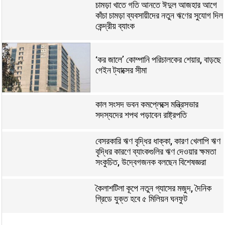
চামড়া খাতে গতি আনতে ঈদুল আজহার আগে
কাঁচা চামড়া ব্যবসায়ীদের নতুন ঋণের সুযোগ দিল
কেন্দ্রীয় ব্যাংক
‘কর জালে’ কোম্পানি পরিচালকের শেয়ার, বাড়ছে
গেইন ট্যাক্সের সীমা
কাল সংসদ ভবন কমপ্লেক্সে মন্ত্রিসভার
সদস্যদের শপথ পড়াবেন রাষ্ট্রপতি
বেসরকারি ঋণ বৃদ্ধির ধাক্কা, কারণ খেলাপি ঋণ
বৃদ্ধির কারণে ব্যাংকগুলির ঋণ দেওয়ার ক্ষমতা
সংকুচিত, উদ্বেগজনক বলছেন বিশেষজ্ঞরা
কৈলাশটিলা কূপে নতুন গ্যাসের মজুদ, দৈনিক
গ্রিডে যুক্ত হবে ৫ মিলিয়ন ঘনফুট