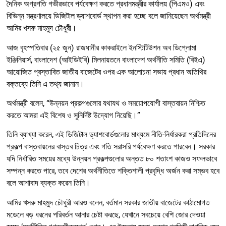
দৈনিক অগ্রগতি গভীরভাবে পর্যবেক্ষণ করতে প্রধানমন্ত্রীর কার্যালয় (পিএমও) এবং
বিভিন্ন মন্ত্রণালয়ে ডিজিটাল ড্যাশবোর্ড স্থাপন করা হচ্ছে বলে জানিয়েছেন অর্থমন্ত্রী
আমির খসরু মাহমুদ চৌধুরী।
আজ বৃহস্পতিবার (২৫ জুন) রাজধানীর কাকরাইলে ইনস্টিটিউশন অব ডিপ্লোমা
ইঞ্জিনিয়ার্স, বাংলাদেশ (আইডিইবি) মিলনায়তনে বাংলাদেশ অর্থনীতি সমিতি (বিইএ)
আয়োজিত প্রস্তাবিত জাতীয় বাজেটের ওপর এক আলোচনা সভায় প্রধান অতিথির
বক্তব্যে তিনি এ তথ্য জানান।
অর্থমন্ত্রী বলেন, “উন্নয়ন প্রকল্পগুলোর যথাযথ ও সময়োপযোগী বাস্তবায়ন নিশ্চিত
করতে আমরা এই বিশেষ ও সুনির্দিষ্ট উদ্যোগ নিয়েছি।”
তিনি ব্যাখ্যা করেন, এই ডিজিটাল ড্যাশবোর্ডগুলোর মাধ্যমে নীতি-নির্ধারকরা প্রতিদিনের
প্রকল্প বাস্তবায়নের বাস্তব চিত্র এবং গতি সরাসরি পর্যবেক্ষণ করতে পারবেন। সরকার
যদি নির্ধারিত সময়ের মধ্যে উন্নয়ন প্রকল্পগুলোর অন্তত ৮০ শতাংশ কাজও সফলভাবে
সম্পন্ন করতে পারে, তবে দেশের অর্থনীতিতে শক্তিশালী প্রবৃদ্ধি অর্জন করা সম্ভব হবে
বলে আশাবাদ ব্যক্ত করেন তিনি।
আমির খসরু মাহমুদ চৌধুরী আরও বলেন, বর্তমান সরকার জাতীয় বাজেটের কাঠামোগত
মডেলে বড় ধরনের পরিবর্তন আনার চেষ্টা করছে, যেখানে সবচেয়ে বেশি জোর দেওয়া