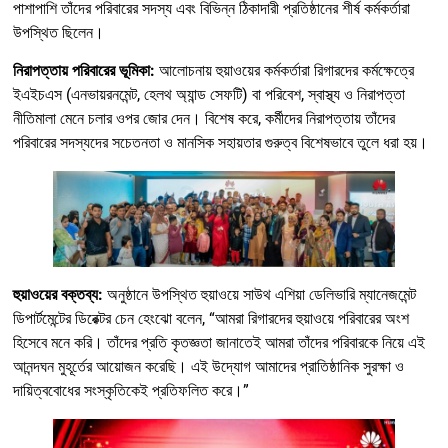
পাশাপাশি তাঁদের পরিবারের সদস্য এবং বিভিন্ন ঠিকাদারী প্রতিষ্ঠানের শীর্ষ কর্মকর্তারা
উপস্থিত ছিলেন।
নিরাপত্তায় পরিবারের ভূমিকা:
আলোচনায় হুয়াওয়ের কর্মকর্তারা রিগারদের কর্মক্ষেত্রে
ইএইচএস (এনভায়রনমেন্ট, হেলথ অ্যান্ড সেফটি) বা পরিবেশ, স্বাস্থ্য ও নিরাপত্তা
নীতিমালা মেনে চলার ওপর জোর দেন। বিশেষ করে, কর্মীদের নিরাপত্তায় তাঁদের
পরিবারের সদস্যদের সচেতনতা ও মানসিক সহায়তার গুরুত্ব বিশেষভাবে তুলে ধরা হয়।
হুয়াওয়ের বক্তব্য:
অনুষ্ঠানে উপস্থিত হুয়াওয়ে সাউথ এশিয়া ডেলিভারি ম্যানেজমেন্ট
ডিপার্টমেন্টের ডিরেক্টর চেন হেংঝো বলেন, “আমরা রিগারদের হুয়াওয়ে পরিবারের অংশ
হিসেবে মনে করি। তাঁদের প্রতি কৃতজ্ঞতা জানাতেই আমরা তাঁদের পরিবারকে নিয়ে এই
আনন্দঘন মুহূর্তের আয়োজন করেছি। এই উদ্যোগ আমাদের প্রাতিষ্ঠানিক সুরক্ষা ও
দায়িত্ববোধের সংস্কৃতিকেই প্রতিফলিত করে।”