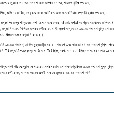
ছে, তারপরে তুরস্ক ৩১.৭৫ শতাংশ এবং জাপান ১০.৩২ শতাংশ বৃদ্ধি পেয়েছে।
িয়া, দক্ষিণ কোরিয়া, সংযুক্ত আরব আমিরাত এবং মালয়েশিয়ায় রপ্তানি হ্রাস পেয়েছে।
রপ্তানির জন্য শক্তিধর দেশ হিসেবে রয়ে গেছে, যা মোট রপ্তানির প্রায় অর্ধেকের মালিক, 
য়েছে, রপ্তানি ৭.০৩ বিলিয়ন ডলারে পৌঁছেছে, যা উল্লেখযোগ্যভাবে ১৯.২৩ শতাংশ বৃদ্ধি পেয়
.০৪ বিলিয়ন ডলার রপ্তানি করেছে।
তানি ১০.৪৬ শতাংশ, মার্কিন যুক্তরাষ্ট্র ১৫.৯৭ শতাংশ এবং কানাডা ১৪.১৪ শতাংশ বৃদ্ধি পেয
নি শীর্ষ রপ্তানি গন্তব্যস্থল হিসেবে শীর্ষে ছিল, যেখানে ৪.৫৮ বিলিয়ন ডলারের চালান এসেছ
ে শক্তিশালী পারফরম্যান্স দেখিয়েছে, যেখানে বোনা পোশাক রপ্তানিও ৯.৩০ শতাংশ সুস্থ বৃদ্ধ
ন ডলারে পৌঁছেছে, যা গত বছরের একই সময়ের তুলনায় ১০.২০ শতাংশ বেশি।