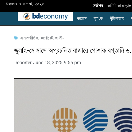
শুক্রবার ৭ আগস্ট, ২০২৬
অর্থবছর ২৬-এ কৃষি ঋণ বিতরণ ৪২,৮৩৪ কোটি টাকা ছাড়াল: লক্ষ্
সর্বশেষ:
প্রচ্ছদ
ব্যাংক
পুঁজিবাজার
আন্তর্জাতিক
,
কর্পোরেট
,
জাতীয়
জুলাই-মে মাসে অপ্রচলিত বাজারে পোশাক রপ্তানি ৬.৭
reporter
June 18, 2025
9:55 pm