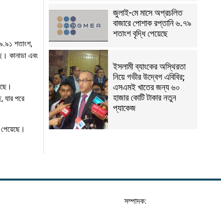
জুলাই-মে মাসে অপ্রচলিত
বাজারে পোশাক রপ্তানি ৬.৭৯
শতাংশ বৃদ্ধি পেয়েছে
৪৯.৯১ শতাংশ,
েছে। কানাডা এবং
ইসলামী ব্যাংকের অস্থিরতা
নিয়ে গভীর উদ্বেগ এবিবির;
়েছে।
এসএমই খাতের জন্য ৬০
হাজার কোটি টাকার নতুন
ে, যার পরে
প্যাকেজ
ি পেয়েছে।
সম্পাদক: