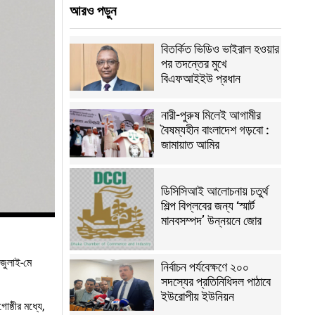
আরও পড়ুন
বিতর্কিত ভিডিও ভাইরাল হওয়ার
পর তদন্তের মুখে
বিএফআইইউ প্রধান
নারী-পুরুষ মিলেই আগামীর
বৈষম্যহীন বাংলাদেশ গড়বো :
জামায়াত আমির
ডিসিসিআই আলোচনায় চতুর্থ
শিল্প বিপ্লবের জন্য ‘স্মার্ট
মানবসম্পদ’ উন্নয়নে জোর
 জুলাই-মে
নির্বাচন পর্যবেক্ষণে ২০০
সদস্যের প্রতিনিধিদল পাঠাবে
ইউরোপীয় ইউনিয়ন
োষ্ঠীর মধ্যে,