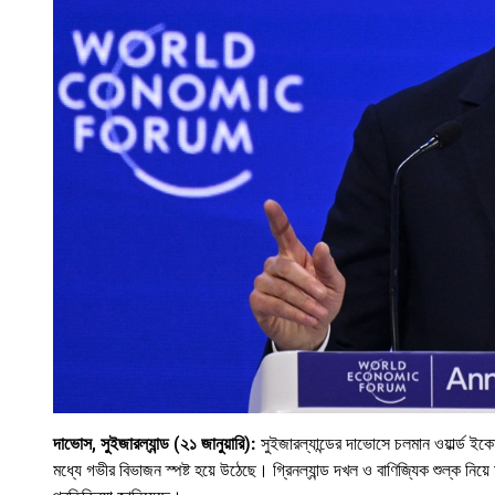
দাভোস, সুইজারল্যান্ড (২১ জানুয়ারি):
সুইজারল্যান্ডের দাভোসে চলমান ওয়ার্ল্ড ই
মধ্যে গভীর বিভাজন স্পষ্ট হয়ে উঠেছে। গ্রিনল্যান্ড দখল ও বাণিজ্যিক শুল্ক নিয়ে