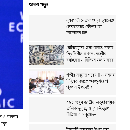
আরও পড়ুন
ব্যবসায়ী নেতারা শুল্ক চ্যালেঞ্জ
মোকাবেলায় কৌশলগত
আলোচনা চান
রেমিট্যান্সের উচ্চপ্রবাহ: বাজার
স্থিতিশীল রাখতে কেন্দ্রীয়
ব্যাংকের ৩ বিলিয়ন ডলার ক্রয়
গভীর সমুদ্রে গবেষণা ও সমস্যা
চিহ্নিত করতে গুরুত্বারোপ
প্রধান উপদেষ্টার
২৯৫ ওষুধ জাতীয় অত্যাবশ্যক
তালিকাভুক্ত, মূল্য নিয়ন্ত্রণ
নীতিমালা অনুমোদন
োপ ও কানাডা)
 কড়া
ইসলামী ব্যাংকের ‘দখল করা