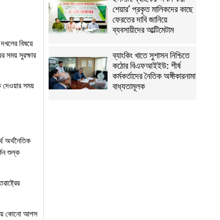
শেয়ার’ প্রকৃত মালিকদের কাছে
ফেরতের দাবি জানিয়ে
ব্যবসায়ীদের আল্টিমেটাম
 দখলের বিষয়ে
ব্যাংকিং খাতে সুশাসন নিশ্চিতে
র সময় সুরক্ষার
কঠোর বিএফআইইউ: শীর্ষ
কর্মকর্তাদের নৈতিক অঙ্গীকারনামা
বাধ্যতামূলক
ি দেওয়ার সময়
্থে অর্থনৈতিক
িন শুল্ক
াষ্ট্রের
 নিয়ে কোনো আপস