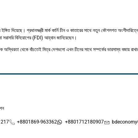
 ইঙ্গিত দিয়েছে। প্রধানমন্ত্রী মার্ক কার্নি চীন ও কাতারের সাথে নতুন কৌশলগত অংশীদারিত্
ীনা সরাসরি বিনিয়োগের (FDI) আহ্বান জানিয়েছেন।
নৈতিক অস্থিরতা থেকে বাঁচতেই মিত্র দেশগুলো এখন চীনের সাথে সম্পর্কের ভারসাম্য বজায় রাখা
াপন
1217
+8801869-963362
+8801712180907
bdeconomy