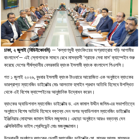
ঢাকা, ২ জুলাই (বিডিইকোনমি)
— ‘কল্যাণমুখী ব্যাংকিংয়ের অগ্রযাত্রায় গড়ি আগামীর
বাংলাদেশ’— এই স্লোগানকে সামনে রেখে মাসব্যাপী ‘গ্রাহক সেবা মাস’ ক্যাম্পেইন শুরু
করেছে দেশের শীর্ষস্থানীয় বেসরকারি ব্যাংক ইসলামী ব্যাংক বাংলাদেশ পিএলসি
।
গত ১ জুলাই ২০২৬, বুধবার ইসলামী ব্যাংক টাওয়ারে আয়োজিত এক অনুষ্ঠানে ব্যাংকের
ভারপ্রাপ্ত ম্যানেজিং ডাইরেক্টর মোঃ আলতাফ হুসাইন প্রধান অতিথি হিসেবে উপস্থিত
থেকে এই বিশেষ ক্যাম্পেইনের আনুষ্ঠানিক উদ্বোধন করেন
।
ব্যাংকের অ্যাডিশনাল ম্যানেজিং ডাইরেক্টর ড. এম কামাল উদ্দীন জসিম-এর সভাপতিত্বে
অনুষ্ঠানে বিশেষ অতিথি হিসেবে বক্তব্য দেন অপর অ্যাডিশনাল ম্যানেজিং ডাইরেক্টর
ইঞ্জিনিয়ার মোহাম্মদ জামাল উদ্দিন মজুমদার
। এছাড়া অনুষ্ঠানে আরও বক্তব্য দেন
এক্সিকিউটিভ ভাইস প্রেসিডেন্ট মোঃ মজনুজ্জামান
।
উদ্বোধনী অনুষ্ঠানে ব্যাংকের ডেপুটি ম্যানেজিং ডাইরেক্টর মো. মাহবুব আলম, মাহমুদুর