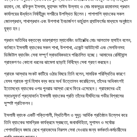
রহমান, মো. রফিকুল ইসলাম, মুহাম্মদ সাঈদ উল্লাহ ও মোঃ মাকসুদুর রহমানসহ প্রধান
কার্যালয়ের ঊর্ধ্বতন নির্বাহীবৃন্দ সশরীরে উপস্থিত ছিলেন
। পাশাপাশি ব্যাংকের সকল
জোনপ্রধান, শাখাপ্রধান এবং উপশাখা ইনচার্জগণ ভার্চুয়াল প্ল্যাটফর্মের মাধ্যমে অনুষ্ঠানে
যুক্ত হন
।
প্রধান অতিথির বক্তব্যে ভারপ্রাপ্ত ম্যানেজিং ডাইরেক্টর মোঃ আলতাফ হুসাইন বলেন,
বর্তমানে ইসলামী ব্যাংকের সকল শাখা, উপশাখা, এজেন্ট আউটলেট এবং সেলফিনসহ
ডিজিটাল ব্যাংকিং সেবা সম্পূর্ণ স্বাভাবিকভাবে পরিচালিত হচ্ছে
। আমাদের রেমিট্যান্স
গ্রাহকগণও কোনো ধরনের ঝামেলা ছাড়াই নির্বিঘ্নে সেবা গ্রহণ করছেন
।
গ্রাহক আস্থার সংকট কাটিয়ে ওঠার বিষয়ে তিনি বলেন, সাময়িক পরিস্থিতির কারণে
যেসব গ্রাহক পূর্বে হিসাব বন্ধ করে অর্থ উত্তোলন করেছিলেন, তাঁদের অধিকাংশই
ইতোমধ্যে ব্যাংকের ওপর পুনরায় আস্থা রেখে ফিরে এসেছেন
। গ্রাহকদের এই
স্বতঃস্ফূর্ত প্রত্যাবর্তন ইসলামী ব্যাংকের প্রতি তাঁদের দীর্ঘদিনের গভীর বিশ্বাসের
সুস্পষ্ট প্রতিফলন
।
ইসলামী ব্যাংক একটি শক্তিশালী, স্থিতিশীল ও সুদৃঢ় আর্থিক প্রতিষ্ঠান উল্লেখ করে
তিনি ব্যাংকের সামগ্রিক কার্যক্রমে স্বচ্ছতা, জবাবদিহিতা, সুশাসন ও সর্বোচ্চ
পেশাদারিত্ব বজায় রেখে গ্রাহকদের নিরলস সেবা দেওয়ার জন্য কর্মকর্তা-কর্মচারীদের