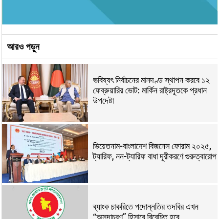
আরও পড়ুন
ভবিষ্যৎ নির্বাচনের মানদণ্ড স্থাপন করবে ১২
ফেব্রুয়ারির ভোট: মার্কিন রাষ্ট্রদূতকে প্রধান
উপদেষ্টা
ভিয়েতনাম-বাংলাদেশ বিজনেস ফোরাম ২০২৫,
ট্যারিফ, নন-ট্যারিফ বাধা দূরীকরণে গুরুত্বারোপ
ব্যাংক চাকরিতে পদোন্নতির তদবির এখন
“অসদাচরণ” হিসাবে বিবেচিত হবে