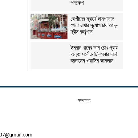
পদক্ষেপ
রোগীদের স্বার্থে হাসপাতাল
খোলা রাখার সুযোগ চায় আদ্-
দ্বীন কর্তৃপক্ষ
ইমরান খানের ডান চোখ প্রায়
অন্ধ: সর্বোচ্চ চিকিৎসার দাবি
জানালেন ওয়াসিম আকরাম
সম্পাদক:
07@gmail.com