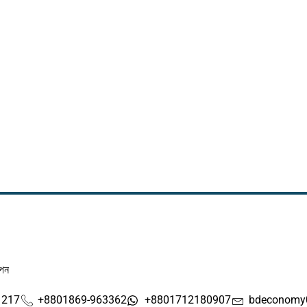
াপন
1217
+8801869-963362
+8801712180907
bdeconomy