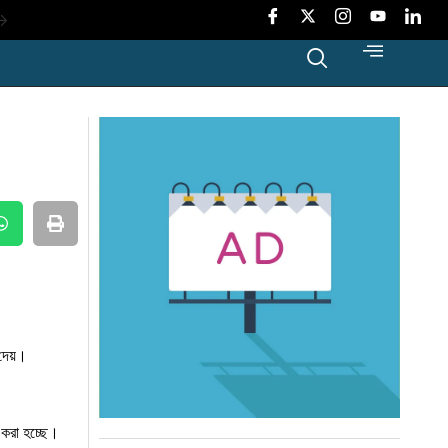
ংলাদেশে
ট
মা’
 করলো
দেয়।
া করা হচ্ছে।