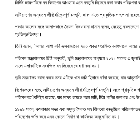
নির্দিষ্ট জায়গাটিকে বন বিভাগের আওতায় এনে বনভূমি হিসেবে রক্ষা করার পরিকল্পন
এটি দেশের অন্যতম জীববৈচিত্র্যপূর্ণ বনভূমি, কারণ এতে প্রাকৃতিক গাছপালা রয়ে
প্রথম আলোর সঙ্গে আলাপকালে সৈয়দা রিজওয়ানা হাসান বলেন, যেহেতু বাংলাদেশে প্
প্রতিশ্রুতিবদ্ধ।
তিনি বলেন, “আমরা আশা করি কক্সবাজারের ৭০০ একর সংরক্ষিত বনাঞ্চলকে আমরা র
পরিবেশ মন্ত্রণালয়ের চিঠি অনুযায়ী, ভূমি মন্ত্রণালয়ের মাধ্যমে ২০২১ সালের ৩ 
সালে এলাকাটিকে সংরক্ষিত বন হিসেবে ঘোষণা করা হয়।
ভূমি মন্ত্রণালয় বরাদ্দ করার সময় এটিকে খাস জমি হিসাবে বর্ণনা করেছে, যার আনু
বিশেষজ্ঞদের মতে, এটি দেশের অন্যতম জীববৈচিত্র্যপূর্ণ বনভূমি। এতে প্রাকৃতিক 
পরিবেশগত বৈশিষ্ট্য রয়েছে, যার মধ্যে রয়েছে নরম মাটি, মিঠা পানির জলাধার এবং উ
১৯৯৯ সালে, কক্সবাজার সদর এবং সমুদ্র সৈকত সহ ঝিলংঝা বনভূমিকে পরিবেশগ
পরিবেশের ক্ষতি করে এমন কোনো নির্মাণ বা কার্যক্রম অনুমোদিত নয়।