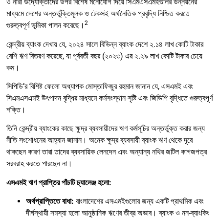
ও নারী উদ্যোক্তাদের উপর বিশেষ মনোযোগ দিয়ে সিএমএসএমইগুলির উন্নয়নের
মাধ্যমে দেশের অন্তর্ভুক্তিমূলক ও টেকসই অর্থনৈতিক প্রবৃদ্ধি নিশ্চিত করতে
2
গুরুত্বপূর্ণ ভূমিকা পালন করেছে।
কেন্দ্রীয় ব্যাংক দেখায় যে, ২০২৪ সালে বিভিন্ন ব্যাংক দেশে ২.১৪ লাখ কোটি টাকার
বেশি ঋণ বিতরণ করেছে, যা পূর্ববর্তী বছর (২০২৩) এর ২.২৯ লাখ কোটি টাকার চেয়ে
কম।
সিপিডি’র বিশিষ্ট ফেলো অধ্যাপক মোস্তাফিজুর রহমান জানান যে, এসএমই এবং
সিএমএসএমই উৎপাদন বৃদ্ধির মাধ্যমে কর্মসংস্থান সৃষ্টি এবং জিডিপি বৃদ্ধিতে গুরুত্বপূর্ণ
শক্তি।
তিনি কেন্দ্রীয় ব্যাংকের কাছে ক্ষুদ্র ব্যবসায়ীদের ঋণ কর্মসূচির অন্তর্ভুক্ত করার জন্য
নীতি সংশোধনের আহ্বান জানান। অনেক ক্ষুদ্র ব্যবসায়ী ব্যাংক ঋণ থেকে দূরে
থাকছেন কারণ তারা তাদের ব্যবসায়িক লেনদেন এবং অন্যান্য নথির জটিল কাগজপত্র
সরবরাহ করতে পারছেন না।
এসএমই ঋণ প্রাপ্তির পাঁচটি চ্যালেঞ্জ হলো:
অর্থপ্রাপ্তিতে বাধা:
বাংলাদেশের এসএমইগুলোর জন্য একটি প্রাথমিক এবং
দীর্ঘস্থায়ী সমস্যা হলো আনুষ্ঠানিক ঋণের তীব্র অভাব। ব্যাংক ও নন-ব্যাংকিং