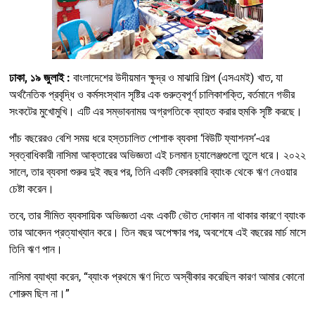
ঢাকা, ১৯ জুলাই :
বাংলাদেশের উদীয়মান ক্ষুদ্র ও মাঝারি শিল্প (এসএমই) খাত, যা
অর্থনৈতিক প্রবৃদ্ধি ও কর্মসংস্থান সৃষ্টির এক গুরুত্বপূর্ণ চালিকাশক্তি, বর্তমানে গভীর
সংকটের মুখোমুখি। এটি এর সম্ভাবনাময় অগ্রগতিকে ব্যাহত করার হুমকি সৃষ্টি করছে।
পাঁচ বছরেরও বেশি সময় ধরে হস্তচালিত পোশাক ব্যবসা ‘বিউটি ফ্যাশনস’-এর
স্বত্বাধিকারী নাসিমা আক্তারের অভিজ্ঞতা এই চলমান চ্যালেঞ্জগুলো তুলে ধরে। ২০২২
সালে, তার ব্যবসা শুরুর দুই বছর পর, তিনি একটি বেসরকারি ব্যাংক থেকে ঋণ নেওয়ার
চেষ্টা করেন।
তবে, তার সীমিত ব্যবসায়িক অভিজ্ঞতা এবং একটি ভৌত দোকান না থাকার কারণে ব্যাংক
তার আবেদন প্রত্যাখ্যান করে। তিন বছর অপেক্ষার পর, অবশেষে এই বছরের মার্চ মাসে
তিনি ঋণ পান।
নাসিমা ব্যাখ্যা করেন, “ব্যাংক প্রথমে ঋণ দিতে অস্বীকার করেছিল কারণ আমার কোনো
শোরুম ছিল না।”