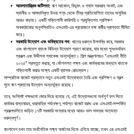
আমলাতান্ত্রিক জটিলতা:
ঋণ আবেদন, বিদ্যুৎ ও গ্যাস সরবরাহ সংকট, এবং
স্থানীয় ও আমদানিকৃত উভয় পণ্য থেকে তীব্র প্রতিযোগিতা তাদের অসুবিধা
আরও বাড়ায়। একটি শক্তিশালী কারিগরি ও প্রযুক্তিগত প্রশিক্ষণ
অবকাঠামোর অনুপস্থিতিও এসএমই-এর প্রয়োজনে দক্ষ কর্মীর প্রাপ্যতা সীমিত
করে।
সরকারি উদ্যোগ এবং ভবিষ্যতের পথ:
খাতের গুরুত্ব উপলব্ধি করে, সরকার
এবং বাংলাদেশ ব্যাংক বিভিন্ন উদ্যোগ গ্রহণ করেছে, যার মধ্যে পুনঃঅর্থায়ন
প্রকল্প এবং উদ্দীপনা প্যাকেজ অন্তর্ভুক্ত। শিল্প মন্ত্রণালয়ও “এসএমই নীতি
২০২৫” প্রস্তুত করছে, যা কৌশলগত লক্ষ্য এবং কার্যক্রমের মাধ্যমে খাতকে
শক্তিশালী করার লক্ষ্যে একটি ব্যাপক রোডম্যাপ।
সাম্প্রতিক বাজেট প্রস্তাবে নতুন এসএমই উদ্যোক্তা তৈরি এবং প্রশিক্ষণ ও স্বল্প
সুদে ঋণ প্রদানের উদ্যোগ অন্তর্ভুক্ত রয়েছে।
তবে, সংশ্লিষ্ট পক্ষগুলো জোর দিয়ে বলেছে যে, এই উদ্যোগগুলো অর্থপূর্ণ ফল দিতে
কার্যকর বাস্তবায়ন, ধারাবাহিক পর্যবেক্ষণ, পর্যাপ্ত বাজেট বরাদ্দ এবং এসএমই-সম্পর্কিত
প্রকল্পগুলিতে জড়িত ১৭টি সরকারি সংস্থার মধ্যে আরও ভাল সমন্বয় অত্যন্ত
গুরুত্বপূর্ণ।
বাংলাদেশ যখন তার অর্থনৈতিক লক্ষ্য অর্জনের দিকে এগিয়ে যাচ্ছে, তখন এর এসএমই