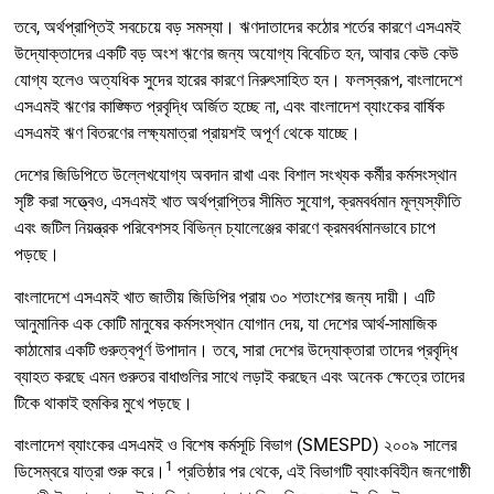
তবে, অর্থপ্রাপ্তিই সবচেয়ে বড় সমস্যা। ঋণদাতাদের কঠোর শর্তের কারণে এসএমই
উদ্যোক্তাদের একটি বড় অংশ ঋণের জন্য অযোগ্য বিবেচিত হন, আবার কেউ কেউ
যোগ্য হলেও অত্যধিক সুদের হারের কারণে নিরুৎসাহিত হন। ফলস্বরূপ, বাংলাদেশে
এসএমই ঋণের কাঙ্ক্ষিত প্রবৃদ্ধি অর্জিত হচ্ছে না, এবং বাংলাদেশ ব্যাংকের বার্ষিক
এসএমই ঋণ বিতরণের লক্ষ্যমাত্রা প্রায়শই অপূর্ণ থেকে যাচ্ছে।
দেশের জিডিপিতে উল্লেখযোগ্য অবদান রাখা এবং বিশাল সংখ্যক কর্মীর কর্মসংস্থান
সৃষ্টি করা সত্ত্বেও, এসএমই খাত অর্থপ্রাপ্তির সীমিত সুযোগ, ক্রমবর্ধমান মূল্যস্ফীতি
এবং জটিল নিয়ন্ত্রক পরিবেশসহ বিভিন্ন চ্যালেঞ্জের কারণে ক্রমবর্ধমানভাবে চাপে
পড়ছে।
বাংলাদেশে এসএমই খাত জাতীয় জিডিপির প্রায় ৩০ শতাংশের জন্য দায়ী। এটি
আনুমানিক এক কোটি মানুষের কর্মসংস্থান যোগান দেয়, যা দেশের আর্থ-সামাজিক
কাঠামোর একটি গুরুত্বপূর্ণ উপাদান। তবে, সারা দেশের উদ্যোক্তারা তাদের প্রবৃদ্ধি
ব্যাহত করছে এমন গুরুতর বাধাগুলির সাথে লড়াই করছেন এবং অনেক ক্ষেত্রে তাদের
টিকে থাকাই হুমকির মুখে পড়ছে।
বাংলাদেশ ব্যাংকের এসএমই ও বিশেষ কর্মসূচি বিভাগ (SMESPD) ২০০৯ সালের
1
ডিসেম্বরে যাত্রা শুরু করে।
প্রতিষ্ঠার পর থেকে, এই বিভাগটি ব্যাংকবিহীন জনগোষ্ঠী