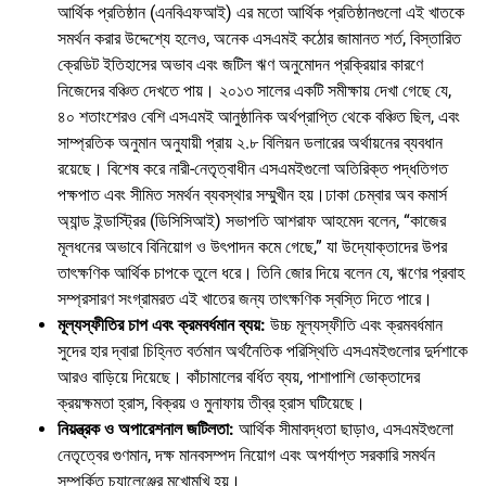
আর্থিক প্রতিষ্ঠান (এনবিএফআই) এর মতো আর্থিক প্রতিষ্ঠানগুলো এই খাতকে
সমর্থন করার উদ্দেশ্যে হলেও, অনেক এসএমই কঠোর জামানত শর্ত, বিস্তারিত
ক্রেডিট ইতিহাসের অভাব এবং জটিল ঋণ অনুমোদন প্রক্রিয়ার কারণে
নিজেদের বঞ্চিত দেখতে পায়। ২০১৩ সালের একটি সমীক্ষায় দেখা গেছে যে,
৪০ শতাংশেরও বেশি এসএমই আনুষ্ঠানিক অর্থপ্রাপ্তি থেকে বঞ্চিত ছিল, এবং
সাম্প্রতিক অনুমান অনুযায়ী প্রায় ২.৮ বিলিয়ন ডলারের অর্থায়নের ব্যবধান
রয়েছে। বিশেষ করে নারী-নেতৃত্বাধীন এসএমইগুলো অতিরিক্ত পদ্ধতিগত
পক্ষপাত এবং সীমিত সমর্থন ব্যবস্থার সম্মুখীন হয়।ঢাকা চেম্বার অব কমার্স
অ্যান্ড ইন্ডাস্ট্রির (ডিসিসিআই) সভাপতি আশরাফ আহমেদ বলেন, “কাজের
মূলধনের অভাবে বিনিয়োগ ও উৎপাদন কমে গেছে,” যা উদ্যোক্তাদের উপর
তাৎক্ষণিক আর্থিক চাপকে তুলে ধরে। তিনি জোর দিয়ে বলেন যে, ঋণের প্রবাহ
সম্প্রসারণ সংগ্রামরত এই খাতের জন্য তাৎক্ষণিক স্বস্তি দিতে পারে।
মূল্যস্ফীতির চাপ এবং ক্রমবর্ধমান ব্যয়:
উচ্চ মূল্যস্ফীতি এবং ক্রমবর্ধমান
সুদের হার দ্বারা চিহ্নিত বর্তমান অর্থনৈতিক পরিস্থিতি এসএমইগুলোর দুর্দশাকে
আরও বাড়িয়ে দিয়েছে। কাঁচামালের বর্ধিত ব্যয়, পাশাপাশি ভোক্তাদের
ক্রয়ক্ষমতা হ্রাস, বিক্রয় ও মুনাফায় তীব্র হ্রাস ঘটিয়েছে।
নিয়ন্ত্রক ও অপারেশনাল জটিলতা:
আর্থিক সীমাবদ্ধতা ছাড়াও, এসএমইগুলো
নেতৃত্বের গুণমান, দক্ষ মানবসম্পদ নিয়োগ এবং অপর্যাপ্ত সরকারি সমর্থন
সম্পর্কিত চ্যালেঞ্জের মুখোমুখি হয়।