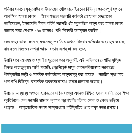
শনিবার সকালে যুক্তরাষ্ট্র ও ইসরায়েল যৌথভাবে ইরানের বিভিন্ন গুরুত্বপূর্ণ স্থানে
আকস্মিক হামলা চালায়। মিনাব শহরের সরকারি কর্মকর্তা মোহাম্মদ রেদমেহের
জানিয়েছেন, ইসরায়েলি বিমান বাহিনী সরাসরি ওই স্কুলটিকে লক্ষ্য করে হামলা চালায়।
হামলার সময় সেখানে ১৭০ জনেরও বেশি শিক্ষার্থী অবস্থান করছিল।
রেদমেহের আরও জানান, ধ্বংসস্তূপের নিচে এখনো উদ্ধার অভিযান অব্যাহত রয়েছে,
যার ফলে নিহতের সংখ্যা আরও বাড়ার আশঙ্কা করা হচ্ছে।
ইরানি সংবাদমাধ্যম ও স্থানীয় সূত্রের খবর অনুযায়ী, এই অভিযানে দেশটির সুপ্রিম
লিডার আয়াতুল্লাহ আলী খামেনি, প্রেসিডেন্ট মাসুদ পেজেশকিয়ানসহ সরকারের
শীর্ষস্থানীয় মন্ত্রী ও সামরিক কর্মকর্তাদের লক্ষ্যবস্তু করা হয়েছে। সামরিক স্থাপনার
পাশাপাশি বিভিন্ন বেসামরিক অবকাঠামোতেও হামলা চালানো হয়েছে।
ইরানের অন্যান্য অঞ্চলে হতাহতের সঠিক সংখ্যা এখনও নিশ্চিত হওয়া যায়নি, তবে শিক্ষা
প্রতিষ্ঠানে এমন সরাসরি হামলায় ব্যাপক প্রাণহানির ঘটনায় শোক ও ক্ষোভ ছড়িয়ে
পড়েছে। আন্তর্জাতিক সংবাদ সংস্থাগুলো পরিস্থিতির ওপর কড়া নজর রাখছে।