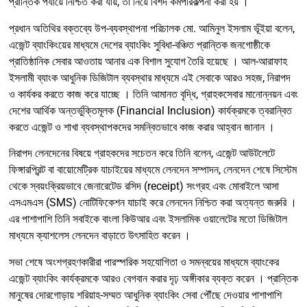
প্রান্তিক পর্যায়ে নিশ্চিত করা যায়, তা নিয়ে বিশদ কর্মপরিকল্পনা করা হয়
।
প্রধান অতিথির বক্তব্যে উপ-ব্যবস্থাপনা পরিচালক মো. আমিনুল ইসলাম ভূঁইয়া বলেন,
এজেন্ট ব্যাংকিংয়ের মাধ্যমে দেশের ব্যাংকিং সুবিধা-বঞ্চিত প্রান্তিক জনগোষ্ঠীকে
প্রাতিষ্ঠানিক সেবার আওতায় আনার এক বিশাল সুযোগ তৈরি হয়েছে
। আল-আরাফাহ
ইসলামী ব্যাংক আধুনিক ডিজিটাল ব্যবস্থার মাধ্যমে এই সেবাকে আরও সহজ, নিরাপদ
ও কার্যকর করতে কাজ করে যাচ্ছে
। তিনি আমানত বৃদ্ধি, গ্রাহকসেবার মানোন্নয়ন এবং
দেশের আর্থিক অন্তর্ভুক্তিমূলক (Financial Inclusion) কার্যক্রমকে ত্বরান্বিত
করতে এজেন্ট ও শাখা ব্যবস্থাপকদের সমন্বিতভাবে কাজ করার আহ্বান জানান
।
নিরাপদ লেনদেনের বিষয়ে গ্রাহকদের সচেতন করে তিনি বলেন, এজেন্ট আউটলেটে
ফিঙ্গারপ্রিন্ট বা বায়োমেট্রিক যাচাইয়ের মাধ্যমে লেনদেন সম্পাদন, লেনদেন শেষে সিস্টেম
থেকে স্বয়ংক্রিয়ভাবে জেনারেটেড রসিদ (receipt) সংগ্রহ এবং মোবাইলে আসা
এসএমএস (SMS) নোটিফিকেশন যাচাই করে লেনদেন নিশ্চিত করা অত্যন্ত জরুরি
।
এর পাশাপাশি তিনি সবাইকে বাংলা কিউআর এবং ইসলামিক ওয়ালেটের মতো ডিজিটাল
মাধ্যমে ক্যাশলেস লেনদেন বাড়াতে উৎসাহিত করেন
।
সভা শেষে অংশগ্রহণকারীরা পারস্পরিক সহযোগিতা ও সমন্বয়ের মাধ্যমে ব্যাংকের
এজেন্ট ব্যাংকিং কার্যক্রমকে আরও বেগবান করার দৃঢ় অঙ্গীকার ব্যক্ত করেন
। প্রান্তিক
মানুষের দোরগোড়ায় শরিয়াহ-সম্মত আধুনিক ব্যাংকিং সেবা পৌঁছে দেওয়ার পাশাপাশি