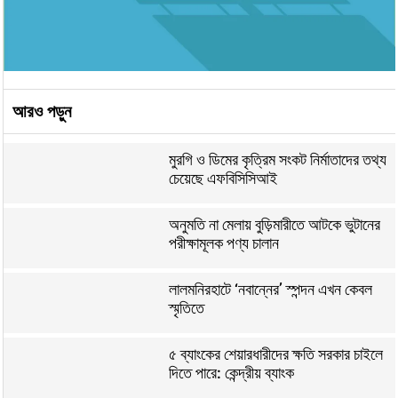
আরও পড়ুন
মুরগি ও ডিমের কৃত্রিম সংকট নির্মাতাদের তথ্য
চেয়েছে এফবিসিসিআই
অনুমতি না মেলায় বুড়িমারীতে আটকে ভুটানের
পরীক্ষামূলক পণ্য চালান
লালমনিরহাটে ‘নবান্নের’ স্পন্দন এখন কেবল
স্মৃতিতে
৫ ব্যাংকের শেয়ারধারীদের ক্ষতি সরকার চাইলে
দিতে পারে: কেন্দ্রীয় ব্যাংক