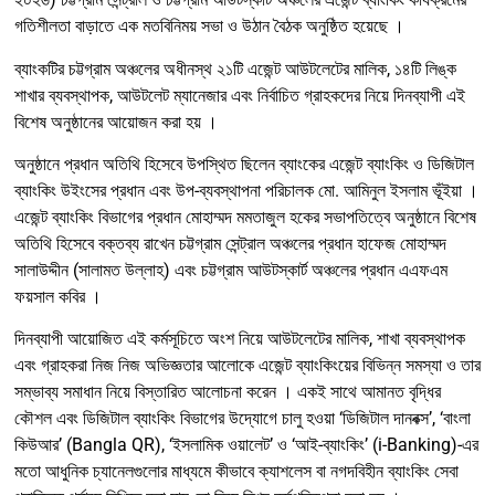
গতিশীলতা বাড়াতে এক মতবিনিময় সভা ও উঠান বৈঠক অনুষ্ঠিত হয়েছে ।
ব্যাংকটির চট্টগ্রাম অঞ্চলের অধীনস্থ ২১টি এজেন্ট আউটলেটের মালিক, ১৪টি লিঙ্ক
শাখার ব্যবস্থাপক, আউটলেট ম্যানেজার এবং নির্বাচিত গ্রাহকদের নিয়ে দিনব্যাপী এই
বিশেষ অনুষ্ঠানের আয়োজন করা হয়
।
অনুষ্ঠানে প্রধান অতিথি হিসেবে উপস্থিত ছিলেন ব্যাংকের এজেন্ট ব্যাংকিং ও ডিজিটাল
ব্যাংকিং উইংসের প্রধান এবং উপ-ব্যবস্থাপনা পরিচালক মো. আমিনুল ইসলাম ভূঁইয়া
।
এজেন্ট ব্যাংকিং বিভাগের প্রধান মোহাম্মদ মমতাজুল হকের সভাপতিত্বে অনুষ্ঠানে বিশেষ
অতিথি হিসেবে বক্তব্য রাখেন চট্টগ্রাম সেন্ট্রাল অঞ্চলের প্রধান হাফেজ মোহাম্মদ
সালাউদ্দীন (সালামত উল্লাহ) এবং চট্টগ্রাম আউটস্কার্ট অঞ্চলের প্রধান এএফএম
ফয়সাল কবির
।
দিনব্যাপী আয়োজিত এই কর্মসূচিতে অংশ নিয়ে আউটলেটের মালিক, শাখা ব্যবস্থাপক
এবং গ্রাহকরা নিজ নিজ অভিজ্ঞতার আলোকে এজেন্ট ব্যাংকিংয়ের বিভিন্ন সমস্যা ও তার
সম্ভাব্য সমাধান নিয়ে বিস্তারিত আলোচনা করেন
। একই সাথে আমানত বৃদ্ধির
কৌশল এবং ডিজিটাল ব্যাংকিং বিভাগের উদ্যোগে চালু হওয়া ‘ডিজিটাল দানবক্স’, ‘বাংলা
কিউআর’ (Bangla QR), ‘ইসলামিক ওয়ালেট’ ও ‘আই-ব্যাংকিং’ (i-Banking)-এর
মতো আধুনিক চ্যানেলগুলোর মাধ্যমে কীভাবে ক্যাশলেস বা নগদবিহীন ব্যাংকিং সেবা