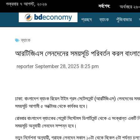
শুক্রবার ৭ আগস্ট, ২০২৬
সর্বশেষ:
অর্থবছর ২৬-
প্রচ্ছদ
ব্যাংক
পুঁজিবাজার
উন্নয়নশীল 
নবায়নযোগ্য জ্ব
ব্যাংক
রপ্তানি
আরটিজিএস লেনদেনের সময়সূচি পরিবর্তন করল বাংলাদ
প্রদর্শনী
reporter
September 28, 2025
8:25 pm
style="disp
ব্যাংক এশিয়া
ব্যাংক
ঢাকা: বাংলাদেশ ব্যাংক রিয়েল টাইম গ্রস সেটেলমেন্ট (আরটিজিএস) লেনদেনের সময়
সময়সূচি আগামী ৫ অক্টোবর থেকে কার্যকর হবে।
বাংলাদেশের
রোববার বাংলাদেশ ব্যাংকের পেমেন্ট সিস্টেমস ডিপার্টমেন্ট থেকে এ সংক্রান্ত একটি 
সময়সূচি অনুযায়ী লেনদেন সম্পন্ন হবে।
নতুন নির্দেশনা অনুযায়ী, গ্রাহক লেনদেন সকাল ১০টা থেকে বিকেল ৫টা পর্যন্ত চ