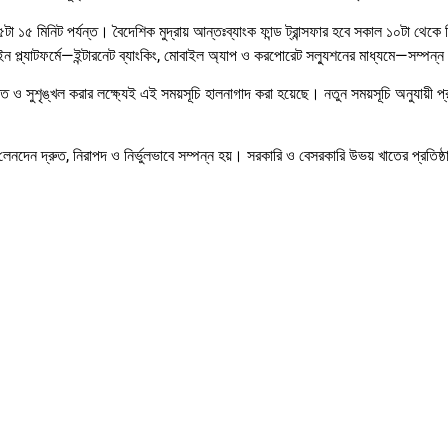
 ৫টা ১৫ মিনিট পর্যন্ত। বৈদেশিক মুদ্রায় আন্তঃব্যাংক ফান্ড ট্রান্সফার হবে সকাল ১০টা থেক
ন প্ল্যাটফর্মে—ইন্টারনেট ব্যাংকিং, মোবাইল অ্যাপ ও করপোরেট সল্যুশনের মাধ্যমে—সম্পন্ন
ুত ও সুশৃঙ্খল করার লক্ষ্যেই এই সময়সূচি হালনাগাদ করা হয়েছে। নতুন সময়সূচি অনুযায়ী প্
েনদেন দ্রুত, নিরাপদ ও নির্ভুলভাবে সম্পন্ন হয়। সরকারি ও বেসরকারি উভয় খাতের প্রতিষ্ঠা