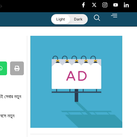
ংলাদেশে
Light
Dark
ট
মা’
 করলো
এই সেবার নতুন
দিবসে নতুন