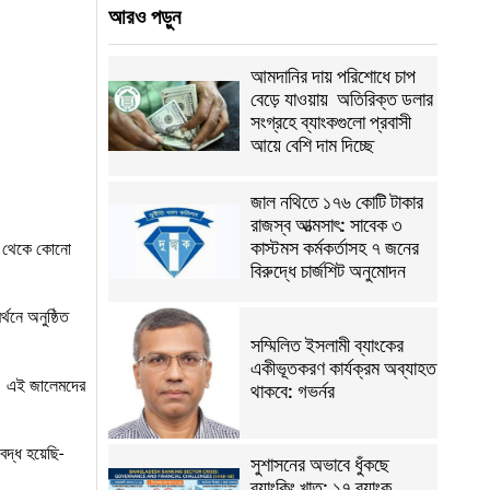
আরও পড়ুন
আমদানির দায় পরিশোধে চাপ
বেড়ে যাওয়ায় অতিরিক্ত ডলার
সংগ্রহে ব্যাংকগুলো প্রবাসী
আয়ে বেশি দাম দিচ্ছে
জাল নথিতে ১৭৬ কোটি টাকার
রাজস্ব আত্মসাৎ: সাবেক ৩
কাস্টমস কর্মকর্তাসহ ৭ জনের
লি থেকে কোনো
বিরুদ্ধে চার্জশিট অনুমোদন
্থনে অনুষ্ঠিত
সম্মিলিত ইসলামী ব্যাংকের
একীভূতকরণ কার্যক্রম অব্যাহত
ছে। এই জালেমদের
থাকবে: গভর্নর
দ্ধ হয়েছি-
সুশাসনের অভাবে ধুঁকছে
ব্যাংকিং খাত: ১৭ ব্যাংক