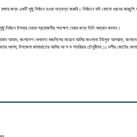
্ষার জন্য একটি সুষ্ঠু নির্বাচন হওয়া অত্যন্ত জরুরি। নির্বাচনে যদি কোনো ধরনের কারচুপি বা ষ
্ঠু নির্বাচন উপহার দেয়ার প্রয়োজনীয় পদক্ষেপ নেয়ার জন্য তিনি আহ্বান জানান।
িদুর রহমান আযাদ, বাংলাদেশ খেলাফত মজলিসের নায়েবে আমির মাওলানা ইউসুফ আশরাফ, বাংলাদ
আখতার আলম, উপজেলা জামায়াতের আমির আ স ম শাহরিয়ার চৌধুরীসহ ১১ দলীয় জোটের জে
াপন