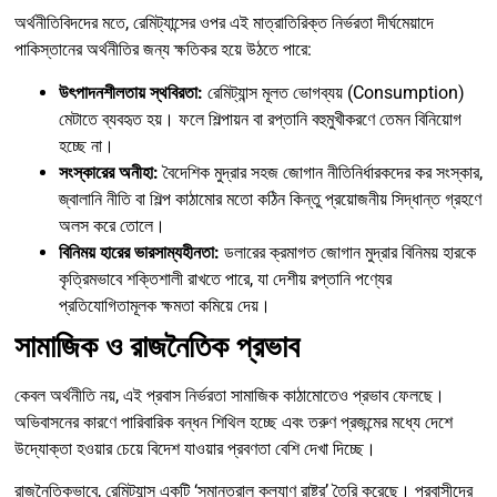
অর্থনীতিবিদদের মতে, রেমিট্যান্সের ওপর এই মাত্রাতিরিক্ত নির্ভরতা দীর্ঘমেয়াদে
পাকিস্তানের অর্থনীতির জন্য ক্ষতিকর হয়ে উঠতে পারে:
উৎপাদনশীলতায় স্থবিরতা:
রেমিট্যান্স মূলত ভোগব্যয় (Consumption)
মেটাতে ব্যবহৃত হয়। ফলে শিল্পায়ন বা রপ্তানি বহুমুখীকরণে তেমন বিনিয়োগ
হচ্ছে না।
সংস্কারের অনীহা:
বৈদেশিক মুদ্রার সহজ জোগান নীতিনির্ধারকদের কর সংস্কার,
জ্বালানি নীতি বা শিল্প কাঠামোর মতো কঠিন কিন্তু প্রয়োজনীয় সিদ্ধান্ত গ্রহণে
অলস করে তোলে।
বিনিময় হারের ভারসাম্যহীনতা:
ডলারের ক্রমাগত জোগান মুদ্রার বিনিময় হারকে
কৃত্রিমভাবে শক্তিশালী রাখতে পারে, যা দেশীয় রপ্তানি পণ্যের
প্রতিযোগিতামূলক ক্ষমতা কমিয়ে দেয়।
সামাজিক ও রাজনৈতিক প্রভাব
কেবল অর্থনীতি নয়, এই প্রবাস নির্ভরতা সামাজিক কাঠামোতেও প্রভাব ফেলছে।
অভিবাসনের কারণে পারিবারিক বন্ধন শিথিল হচ্ছে এবং তরুণ প্রজন্মের মধ্যে দেশে
উদ্যোক্তা হওয়ার চেয়ে বিদেশ যাওয়ার প্রবণতা বেশি দেখা দিচ্ছে।
রাজনৈতিকভাবে, রেমিট্যান্স একটি ‘সমান্তরাল কল্যাণ রাষ্ট্র’ তৈরি করেছে। প্রবাসীদের