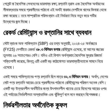
পেমেন্ট বা বৈদেশিক লেনদেনের ভারসাম্য রক্ষা, রপ্তানি হ্রাস এবং বৈদেশিক অর্থায়নের
সীমাবদ্ধতার সময়ে প্রবাসীদের পাঠানো এই অর্থই বারবার দেশটিকে খাদের কিনারা থেকে
রক্ষা করেছে। তবে সাম্প্রতিক পরিসংখ্যান এই নির্ভরতা নিয়ে নতুন করে গভীর
উদ্বেগের জন্ম দিচ্ছে।
রেকর্ড রেমিট্যান্স ও রপ্তানির সাথে ব্যবধান
স্টেট ব্যাংক অফ পাকিস্তান (SBP) এর তথ্য অনুযায়ী, ২০২৪-২৫ অর্থবছরে
(FY25) দেশটিতে রেকর্ড
৩৮.৩ বিলিয়ন ডলার
রেমিট্যান্স এসেছে, যা আগের বছরের
তুলনায় ২৬ শতাংশেরও বেশি। যদিও এই বিশাল অর্থপ্রবাহ বৈদেশিক মুদ্রার রিজার্ভ
শক্তিশালী করেছে, কিন্তু এটি একটি বড় কাঠামোগত ভারসাম্যহীনতাকে সামনে নিয়ে
এসেছে।
একই সময়ে পাকিস্তানের পণ্য রপ্তানি ছিল মাত্র
৩২.৩ বিলিয়ন ডলার
। অর্থাৎ, দেশের
মোট পণ্য রপ্তানি আয়ের চেয়ে প্রবাসীদের পাঠানো রেমিট্যান্সের পরিমাণ অনেক বেশি।
একটি বড় উন্নয়নশীল অর্থনীতির জন্য উৎপাদনশীল খাতের চেয়ে বিদেশের আয়ের ওপর
এই পর্যায়ের নির্ভরশীলতা অস্বাভাবিক এবং ঝুঁকিপূর্ণ বলে মনে করছেন বিশেষজ্ঞরা।
নির্ভরশীলতার অর্থনৈতিক কুফল