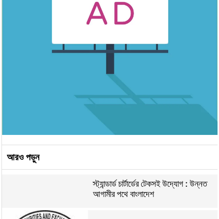
আরও পড়ুন
স্ট্যান্ডার্ড চার্টার্ডের টেকসই উদ্যোগ : উন্নত
আগামীর পথে বাংলাদেশ