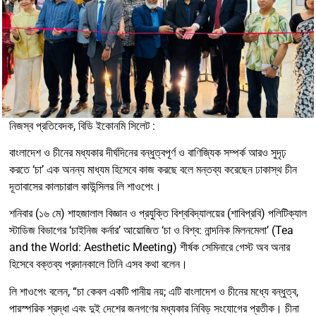
নিজস্ব প্রতিবেদক, বিডি ইকোনমি সিলেট :
বাংলাদেশ ও চীনের মধ্যকার দীর্ঘদিনের বন্ধুত্বপূর্ণ ও বাণিজ্যিক সম্পর্ক আরও সুদৃঢ়
করতে ‘চা’ এক অনন্য মাধ্যম হিসেবে কাজ করছে বলে মন্তব্য করেছেন ঢাকাস্থ চীন
দূতাবাসের কালচারাল কাউন্সিলর লি শাওপেং।
শনিবার (১৬ মে) শাহজালাল বিজ্ঞান ও প্রযুক্তি বিশ্ববিদ্যালয়ের (শাবিপ্রবি) পলিটিক্যাল
স্টাডিজ বিভাগের ‘চাইনিজ কর্নার’ আয়োজিত ‘চা ও বিশ্ব: নান্দনিক মিলনমেলা’ (Tea
and the World: Aesthetic Meeting) শীর্ষক সেমিনারে গেস্ট অব অনার
হিসেবে বক্তব্য প্রদানকালে তিনি এসব কথা বলেন।
লি শাওপেং বলেন, “চা কেবল একটি পানীয় নয়; এটি বাংলাদেশ ও চীনের মধ্যে বন্ধুত্ব,
পারস্পরিক শ্রদ্ধা এবং দুই দেশের জনগণের মধ্যকার নিবিড় সংযোগের প্রতীক। চীনা