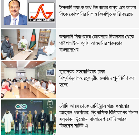
ইসলামী ব্যাংক অর্থ উদ্ধারের জন্য এস আলম
লিংক কোম্পানির নিলাম বিজ্ঞপ্তি জারি করেছে
জ্বালানি নিরাপত্তা জোরদারে মিয়ানমার থেকে
পাইপলাইনে গ্যাস আমদানির প্রস্তাব
বাংলাদেশের
তুরস্কের সহযোগিতায় ঢাকা
বিশ্ববিদ্যালয়েরকেন্দ্রীয় মসজিদ পুনর্নির্মাণ করা
হচ্ছে
সৌদি আরব থেকে রেমিট্যান্স খরচ কমানোর
আহ্বান গভর্নরের: দ্বিপাক্ষিক বিনিয়োগের বিশাল
সম্ভাবনা উন্মোচন বাংলাদেশ-সৌদি আরব
বিজনেস সামিট এ