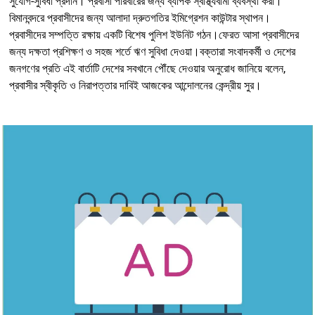
সুযোগ-সুবিধা প্রদান। প্রবাসী পরিবারের জন্য ব্যাপক স্বাস্থ্যবীমা ব্যবস্থা করা।
বিমানবন্দরে প্রবাসীদের জন্য আলাদা দ্রুতগতির ইমিগ্রেশন কাউন্টার স্থাপন।
প্রবাসীদের সম্পত্তি রক্ষায় একটি বিশেষ পুলিশ ইউনিট গঠন।ফেরত আসা প্রবাসীদের
জন্য দক্ষতা প্রশিক্ষণ ও সহজ শর্তে ঋণ সুবিধা দেওয়া।বক্তারা সংবাদকর্মী ও দেশের
জনগণের প্রতি এই বার্তাটি দেশের সবখানে পৌঁছে দেওয়ার অনুরোধ জানিয়ে বলেন,
প্রবাসীর স্বীকৃতি ও নিরাপত্তার দাবিই আজকের আন্দোলনের কেন্দ্রীয় সুর।