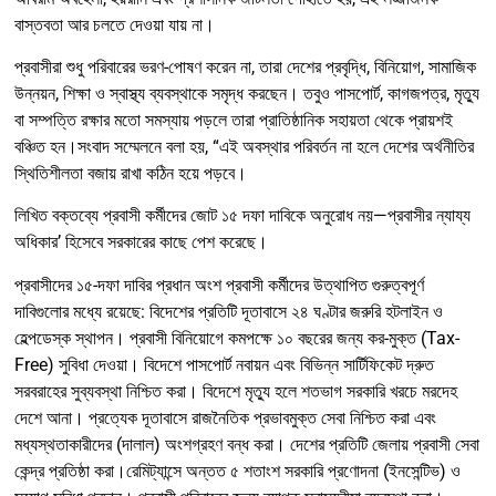
বাস্তবতা আর চলতে দেওয়া যায় না।
প্রবাসীরা শুধু পরিবারের ভরণ-পোষণ করেন না, তারা দেশের প্রবৃদ্ধি, বিনিয়োগ, সামাজিক
উন্নয়ন, শিক্ষা ও স্বাস্থ্য ব্যবস্থাকে সমৃদ্ধ করছেন। তবুও পাসপোর্ট, কাগজপত্র, মৃত্যু
বা সম্পত্তি রক্ষার মতো সমস্যায় পড়লে তারা প্রাতিষ্ঠানিক সহায়তা থেকে প্রায়শই
বঞ্চিত হন।সংবাদ সম্মেলনে বলা হয়, “এই অবস্থার পরিবর্তন না হলে দেশের অর্থনীতির
স্থিতিশীলতা বজায় রাখা কঠিন হয়ে পড়বে।
লিখিত বক্তব্যে প্রবাসী কর্মীদের জোট ১৫ দফা দাবিকে অনুরোধ নয়—প্রবাসীর ন্যায্য
অধিকার’ হিসেবে সরকারের কাছে পেশ করেছে।
প্রবাসীদের ১৫-দফা দাবির প্রধান অংশ প্রবাসী কর্মীদের উত্থাপিত গুরুত্বপূর্ণ
দাবিগুলোর মধ্যে রয়েছে: বিদেশের প্রতিটি দূতাবাসে ২৪ ঘণ্টার জরুরি হটলাইন ও
হেল্পডেস্ক স্থাপন। প্রবাসী বিনিয়োগে কমপক্ষে ১০ বছরের জন্য কর-মুক্ত (Tax-
Free) সুবিধা দেওয়া। বিদেশে পাসপোর্ট নবায়ন এবং বিভিন্ন সার্টিফিকেট দ্রুত
সরবরাহের সুব্যবস্থা নিশ্চিত করা। বিদেশে মৃত্যু হলে শতভাগ সরকারি খরচে মরদেহ
দেশে আনা। প্রত্যেক দূতাবাসে রাজনৈতিক প্রভাবমুক্ত সেবা নিশ্চিত করা এবং
মধ্যস্থতাকারীদের (দালাল) অংশগ্রহণ বন্ধ করা। দেশের প্রতিটি জেলায় প্রবাসী সেবা
কেন্দ্র প্রতিষ্ঠা করা।রেমিট্যান্সে অন্তত ৫ শতাংশ সরকারি প্রণোদনা (ইনসেন্টিভ) ও