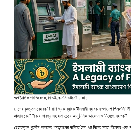
অর্থনৈতিক প্রতিবেদক, বিডিইকোনমি ডটনেট ঢাকা :
দেশের বৃহত্তম বেসরকারি বাণিজ্যিক ব্যাংক ‘ইসলামী ব্যাংক বাংলাদেশ পিএলসি’ ত
হাজার কোটি টাকার তারল্য সহায়তা চেয়ে আনুষ্ঠানিক আবেদন জানিয়েছে ব্যাংকটি।
চেয়ারম্যান খুরশীদ আলমের পদত্যাগের দাবিতে টানা ৭ম দিনের মতো বিক্ষোভ এব