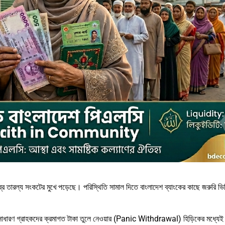
ীব্র তারল্য সংকটের মুখে পড়েছে। পরিস্থিতি সামাল দিতে বাংলাদেশ ব্যাংকের কাছে জরুরি ভ
ং সাধারণ গ্রাহকদের ক্রমাগত টাকা তুলে নেওয়ার (Panic Withdrawal) হিড়িকের মধ্যেই 