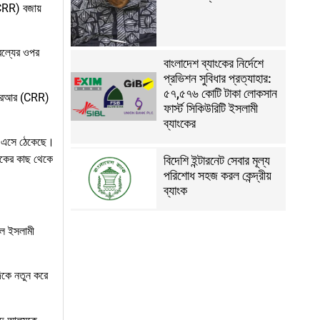
(CRR) বজায়
ারল্যের ওপর
বাংলাদেশ ব্যাংকের নির্দেশে
প্রভিশন সুবিধার প্রত্যাহার:
৫৭,৫৭৬ কোটি টাকা লোকসান
 সিআরআর (CRR)
ফার্স্ট সিকিউরিটি ইসলামী
ব্যাংকের
ায় এসে ঠেকেছে।
াংকের কাছ থেকে
বিদেশি ইন্টারনেট সেবার মূল্য
পরিশোধ সহজ করল কেন্দ্রীয়
ব্যাংক
িল ইসলামী
দিকে নতুন করে