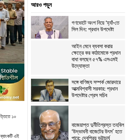
আরও পড়ুন
গণভোটে অংশ নিয়ে ‘হ্যাঁ-তে
সিল দিন: প্রধান উপদেষ্টা
আইন মেনে ব্যবসা করার
ক্ষেত্রে কর কাঠামোকে প্রধান
বাধা বলছেন ৫৭% এসএমই
উদ্যোক্তা
সঙ্গে বাণিজ্য সম্পর্ক জোরদারে
আত্মবিশ্বাসী সরকার: প্রধান
উপদেষ্টার প্রেস সচিব
িত্তিতে ১০
বাজেয়াপ্ত দুর্নীতিগ্রস্ত তহবিল
‘উদ্ভাবনী বাজেটের উৎস’ হতে
ব্যাংকটি এই
পারে: দেবপ্রিয় ভট্টাচার্য