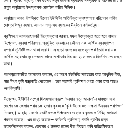
হুদা। স্বাগত বক্তব্য দেন ভরসার নতুন জানালা প্রকল্পের সমন্বয়ক ও বিটিভির মাটি ও
মানুষ অনুষ্ঠানের উপস্থাপক রেজাউল করিম সিদ্দিক।
অনুষ্ঠানে আরও উপস্থিত ছিলেন ইউসিবির অতিরিক্ত ব্যবস্থাপনা পরিচালক নাবিল
মোস্তাফিজুর রহমান, আদনান মাসুদসহ ব্যাংকের ঊর্ধ্বতন কর্মকর্তাবৃন্দ।
প্রশিক্ষণে অংশগ্রহণকারী উদ্যোক্তারা জানান, সফল উদ্যোক্তা হতে হলে বাজার
বিশ্লেষণ, ব্যবসা পরিকল্পনা, প্রযুক্তি ব্যবহারের কৌশল এবং আর্থিক ব্যবস্থাপনা
সম্পর্কে সুনির্দিষ্ট জ্ঞান থাকা জরুরি। এ ছাড়া ব্যাংকের সঙ্গে সুসম্পর্ক তৈরি করা এবং
আর্থিক সহায়তার সুযোগগুলো কাজে লাগানোর বিষয়েও হাতে-কলমে নির্দেশনা পেয়েছেন
তারা।
অংশগ্রহণকারীরা অনেকেই বললেন, এর আগে ইউসিবির সহায়তায় তারা আধুনিক বীজ,
সার কিংবা কৃষি যন্ত্রপাতি পেয়েছেন। তবে সরাসরি প্রশিক্ষণ পেয়ে এবার তারা আরও
আত্মবিশ্বাসী।
উল্লেখ্য, ইউসিবি এগ্রো সিএসআর প্রকল্প ‘ভরসার নতুন জানালা’-র মাধ্যমে সারা
দেশের ৬৪ জেলায় প্রায় ১৪ হাজার কৃষককে ‘কৃষি উদ্যোক্তা দক্ষতা উন্নয়ন প্রশিক্ষণ’
দিয়েছে। এ ছাড়া দেশের ৫০টি মডেল উপজেলার ৩ হাজার কৃষককে নিবিড় সহায়তা
প্রদান করেছে। এর মধ্যে রয়েছে— কারিগরি প্রশিক্ষণ, গবাদি প্রাণীর জন্য
ভ্যাকসিনেশন ক্যাম্প, জৈবসার ও উন্নত মানের বীজ বিতরণ, কৃষি যান্ত্রিকীকরণে