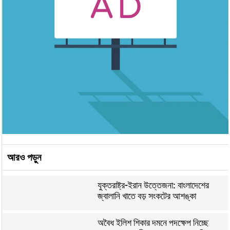
আরও পড়ুন
যুক্তরাষ্ট্র-ইরান উত্তেজনা: বাংলাদেশের
জ্বালানি খাতে বড় সংকটের আশঙ্কা
অবৈধ ইলিশ শিকার দমনে পদক্ষেপ নিচ্ছে