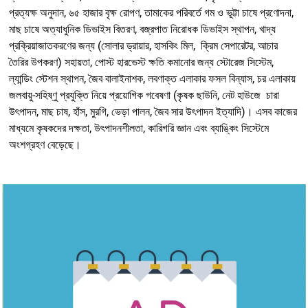
প্রত্যক্ষ অনুদান, ৬৫ হাজার বৃক্ষ রোপণ, তামাকের পরিবর্তে গম ও ভূট্টা চাষে প্রণোদনা,
মাছ চাষে অত্যাধুনিক ডিভাইস বিতরণ, বজ্রপাত নিরোধক ডিভাইস স্থাপন, খাদ্য
প্রক্রিয়াজাতকরণের জন্য (সোলার ড্রায়ার, হাসকিং মিল, ক্রিম সেপারেটর, আচার
তৈরির উপকরণ) সহায়তা, পোস্ট হারভেস্ট ক্ষতি কমানোর জন্য স্টোরেজ সিস্টেম,
ল্যান্ডিং স্টেশন স্থাপন, জৈব বালাইনাশক, লবণাক্ত এলাকার ফসল বিন্যাস, চর এলাকায়
জলবায়ু-সহিষ্ণু প্রযুক্তি নিয়ে প্রয়োগিক গবেষণা (কৃষক ছাউনি, নেট হাউজে চারা
উৎপাদন, মাছ চাষ, হাঁস, মুরগি, ভেড়া পালন, জৈব সার উৎপাদন ইত্যাদি)। এসব কাজের
মাধ্যমে কৃষকদের দক্ষতা, উৎপাদনশীলতা, কারিগরি জ্ঞান এবং ব্যাঙ্কিং সিস্টেমে
অংশগ্রহণ বেড়েছে।