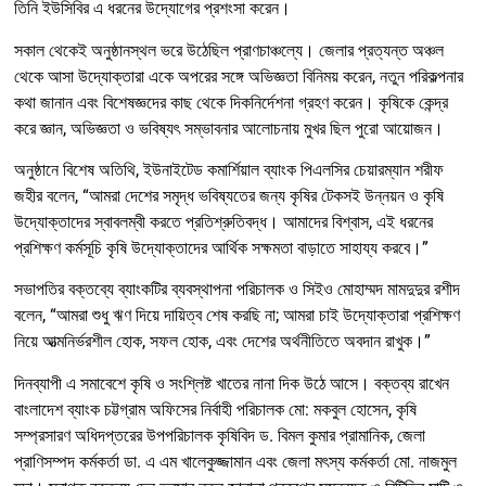
তিনি ইউসিবির এ ধরনের উদ্যোগের প্রশংসা করেন।
সকাল থেকেই অনুষ্ঠানস্থল ভরে উঠেছিল প্রাণচাঞ্চল্যে। জেলার প্রত্যন্ত অঞ্চল
থেকে আসা উদ্যোক্তারা একে অপরের সঙ্গে অভিজ্ঞতা বিনিময় করেন, নতুন পরিকল্পনার
কথা জানান এবং বিশেষজ্ঞদের কাছ থেকে দিকনির্দেশনা গ্রহণ করেন। কৃষিকে কেন্দ্র
করে জ্ঞান, অভিজ্ঞতা ও ভবিষ্যৎ সম্ভাবনার আলোচনায় মুখর ছিল পুরো আয়োজন।
অনুষ্ঠানে বিশেষ অতিথি, ইউনাইটেড কমার্শিয়াল ব্যাংক পিএলসির চেয়ারম্যান শরীফ
জহীর বলেন, “আমরা দেশের সমৃদ্ধ ভবিষ্যতের জন্য কৃষির টেকসই উন্নয়ন ও কৃষি
উদ্যোক্তাদের স্বাবলম্বী করতে প্রতিশ্রুতিবদ্ধ। আমাদের বিশ্বাস, এই ধরনের
প্রশিক্ষণ কর্মসূচি কৃষি উদ্যোক্তাদের আর্থিক সক্ষমতা বাড়াতে সাহায্য করবে।”
সভাপতির বক্তব্যে ব্যাংকটির ব্যবস্থাপনা পরিচালক ও সিইও মোহাম্মদ মামদুদুর রশীদ
বলেন, “আমরা শুধু ঋণ দিয়ে দায়িত্ব শেষ করছি না; আমরা চাই উদ্যোক্তারা প্রশিক্ষণ
নিয়ে আত্মনির্ভরশীল হোক, সফল হোক, এবং দেশের অর্থনীতিতে অবদান রাখুক।”
দিনব্যাপী এ সমাবেশে কৃষি ও সংশ্লিষ্ট খাতের নানা দিক উঠে আসে। বক্তব্য রাখেন
বাংলাদেশ ব্যাংক চট্টগ্রাম অফিসের নির্বাহী পরিচালক মো: মকবুল হোসেন, কৃষি
সম্প্রসারণ অধিদপ্তরের উপপরিচালক কৃষিবিদ ড. বিমল কুমার প্রামানিক, জেলা
প্রাণিসম্পদ কর্মকর্তা ডা. এ এম খালেকুজ্জামান এবং জেলা মৎস্য কর্মকর্তা মো. নাজমুল