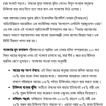
চরম সংকটে পড়বে। ঔষধের মূল্য সামান্য বৃদ্ধি পেলেও বিপুল সংখ্যক মানুষকে
চিকিৎসা বন্ধ করে দিতে হতে পারে বলে এক গবেষণায় উঠে এসেছে।
আজ মঙ্গলবার ঢাকার পুরানা পল্টনে ইকোনমিক রিপোর্টার্স ফোরাম (ইআরএফ)
অডিটোরিয়ামে আয়োজিত এক মতবিনিময় সভায় ‘বাংলাদেশ এলডিসি গ্রাজুয়েশন ওয়াচ’-
2
এর পক্ষ থেকে এই গবেষণা প্রতিবেদনটি উপস্থাপন করা হয়।
সভায় আলোচনার
শুরুতে সকালে পরলোকগমন করা সাবেক প্রধানমন্ত্রী বেগম খালেদা জিয়ার স্মরণে এক
মিনিট নীরবতা পালন করা হয়।
গবেষণার মূল ফলাফল
শ্রীমঙ্গলের চা শ্রমিক এবং ঢাকার দলিত সম্প্রদায়ের ১০০ জন
নিম্ন আয়ের মানুষের ওপর এই গবেষণা চালানো হয়, যারা দীর্ঘ ৫ বছর ধরে বিভিন্ন
ক্রনিক রোগে ভুগছেন। গবেষণায় পাওয়া তথ্য অনুযায়ী:
আয়ের বড় অংশ ঔষধে:
এই নিম্ন আয়ের মানুষরা তাদের মাসিক আয়ের গড়ে
৩৩% ব্যয় করেন ঔষধ ক্রয়ের জন্য। ক্যানসার আক্রান্ত কোনো সদস্য
থাকলে পরিবারকে আয়ের ১৩৫% পর্যন্ত চিকিৎসার পেছনে ব্যয় করতে হচ্ছে।
চিকিৎসা বন্ধের ঝুঁকি:
অতীতে ঔষধের দাম বাড়ায় ইতিমধেই ৮৪% নারী এবং
৫৩% পুরুষ চিকিৎসা বন্ধ করেছেন অথবা ওষুধের ডোজ কমিয়ে দিয়েছেন।
ভবিষ্যৎ শঙ্কা:
ভবিষ্যতে ঔষধের দাম ২০-৩০% বাড়লে ২৩% নারী এবং
২৯% পুরুষ আর চিকিৎসা নিতে পারবেন না। এছাড়া প্রায় ৬০% মানুষ চিকিৎসা