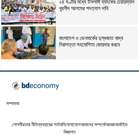
২৪ ঘণ্টার মধ্যে ইসলামী ব্যাংকের চেয়ারম্যান
খুরশীদ আলমের পদত্যাগ দাবি
বাংলাদেশ ও ডেনমার্কের দুগ্ধজাত খাদ্য
নিরাপত্তা সহযোগিতা জোরদার করবে
সম্পাদক:
গোপনীয়তার নীতি
ব্যবহারের শর্তাবলি
যোগাযোগ
আমাদের সম্পর্কে
আমরা
আর্কাইভ
বিজ্ঞাপন