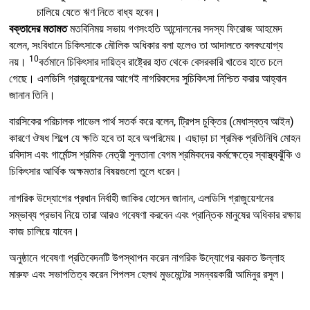
চালিয়ে যেতে ঋণ নিতে বাধ্য হবেন।
বক্তাদের মতামত
মতবিনিময় সভায় গণসংহতি আন্দোলনের সদস্য ফিরোজ আহমেদ
বলেন, সংবিধানে চিকিৎসাকে মৌলিক অধিকার বলা হলেও তা আদালতে বলবৎযোগ্য
10
নয়।
বর্তমানে চিকিৎসার দায়িত্ব রাষ্ট্রের হাত থেকে বেসরকারি খাতের হাতে চলে
গেছে। এলডিসি গ্রাজুয়েশনের আগেই নাগরিকদের সুচিকিৎসা নিশ্চিত করার আহ্বান
জানান তিনি।
বারসিকের পরিচালক পাভেল পার্থ সতর্ক করে বলেন, ট্রিপস চুক্তির (মেধাস্বত্ব আইন)
কারণে ঔষধ শিল্পে যে ক্ষতি হবে তা হবে অপরিমেয়। এছাড়া চা শ্রমিক প্রতিনিধি মোহন
রবিদাস এবং গার্মেন্টস শ্রমিক নেত্রী সুলতানা বেগম শ্রমিকদের কর্মক্ষেত্রে স্বাস্থ্যঝুঁকি ও
চিকিৎসার আর্থিক অক্ষমতার বিষয়গুলো তুলে ধরেন।
নাগরিক উদ্যোগের প্রধান নির্বাহী জাকির হোসেন জানান, এলডিসি গ্রাজুয়েশনের
সম্ভাব্য প্রভাব নিয়ে তারা আরও গবেষণা করবেন এবং প্রান্তিক মানুষের অধিকার রক্ষায়
কাজ চালিয়ে যাবেন।
অনুষ্ঠানে গবেষণা প্রতিবেদনটি উপস্থাপন করেন নাগরিক উদ্যোগের বরকত উল্লাহ
মারুফ এবং সভাপতিত্ব করেন পিপলস হেলথ মুভমেন্টের সমন্বয়কারী আমিনুর রসুল।