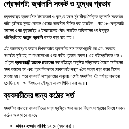
প্রেক্ষাপট: জ্বালানি সংকট ও যুদ্ধের প্রভাব
মধ্যপ্রাচ্যে ক্রমবর্ধমান উত্তজনা ও যুদ্ধের ফলে সৃষ্ট তীব্র বৈশ্বিক জ্বালানি সংকটের
পরিপ্রেক্ষিতে মূলত দোকান খোলার সময়সীমা সীমিত করা হয়েছিল। গত ২৮ ফেব্রুয়ারি
ইরানের ওপর যুক্তরাষ্ট্র ও ইসরায়েলের যৌথ সামরিক অভিযানের পর উদ্ভূত
পরিস্থিতিতে
হরমুজ প্রণালি
কার্যত বন্ধ হয়ে যায়।
এই অচলাবস্থার কারণে বিশ্ববাজারে জ্বালানির দাম আকাশচুম্বী হয় এবং সরবরাহ
সংকটের সৃষ্টি হয়, যা বাংলাদেশের ওপর গভীর প্রভাব ফেলে। এর পরিপ্রেক্ষিতে গত ২
এপ্রিল
প্রধানমন্ত্রী তারেক রহমানের
সভাপতিত্বে অনুষ্ঠিত মন্ত্রিসভার বৈঠকে অফিসের
সময় কমানো হয় এবং প্রাথমিকভাবে দোকানপাট সন্ধ্যা ৬টার মধ্যে বন্ধ করার নির্দেশ
দেওয়া হয়। পরে ব্যবসায়ী সম্প্রদায়ের অনুরোধে সেই সময়সীমা ৭টা পর্যন্ত বাড়ানো
হয়েছিল, যা এখন উৎসবের মৌসুমে আরও শিথিল করা হলো।
ব্যবসায়ীদের জন্য কঠোর শর্ত
সময়সীমা বাড়ানো ব্যবসায়ীদের জন্য স্বস্তির খবর হলেও বিদ্যুৎ সাশ্রয়ের বিষয়ে সরকার
কঠোর অবস্থানে রয়েছে।
কার্যকর হওয়ার তারিখ:
১২ মে (মঙ্গলবার)।