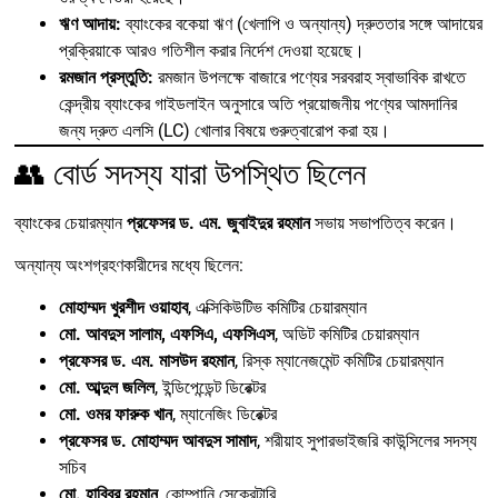
ঋণ আদায়:
ব্যাংকের বকেয়া ঋণ (খেলাপি ও অন্যান্য) দ্রুততার সঙ্গে আদায়ের
প্রক্রিয়াকে আরও গতিশীল করার নির্দেশ দেওয়া হয়েছে।
রমজান প্রস্তুতি:
রমজান উপলক্ষে বাজারে পণ্যের সরবরাহ স্বাভাবিক রাখতে
কেন্দ্রীয় ব্যাংকের গাইডলাইন অনুসারে অতি প্রয়োজনীয় পণ্যের আমদানির
জন্য দ্রুত এলসি (LC) খোলার বিষয়ে গুরুত্বারোপ করা হয়।
👥 বোর্ড সদস্য যারা উপস্থিত ছিলেন
ব্যাংকের চেয়ারম্যান
প্রফেসর ড. এম. জুবাইদুর রহমান
সভায় সভাপতিত্ব করেন।
অন্যান্য অংশগ্রহণকারীদের মধ্যে ছিলেন:
মোহাম্মদ খুরশীদ ওয়াহাব
, এক্সিকিউটিভ কমিটির চেয়ারম্যান
মো. আবদুস সালাম, এফসিএ, এফসিএস
, অডিট কমিটির চেয়ারম্যান
প্রফেসর ড. এম. মাসউদ রহমান
, রিস্ক ম্যানেজমেন্ট কমিটির চেয়ারম্যান
মো. আব্দুল জলিল
, ইন্ডিপেন্ডেন্ট ডিরেক্টর
মো. ওমর ফারুক খান
, ম্যানেজিং ডিরেক্টর
প্রফেসর ড. মোহাম্মদ আবদুস সামাদ
, শরীয়াহ সুপারভাইজরি কাউন্সিলের সদস্য
সচিব
মো. হাবিবুর রহমান
, কোম্পানি সেক্রেটারি