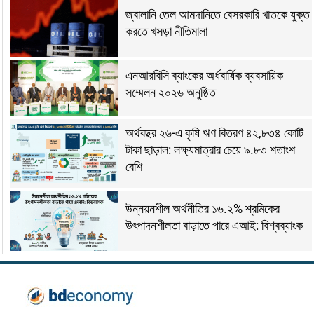
জ্বালানি তেল আমদানিতে বেসরকারি খাতকে যুক্ত
করতে খসড়া নীতিমালা
এনআরবিসি ব্যাংকের অর্ধবার্ষিক ব্যবসায়িক
সম্মেলন ২০২৬ অনুষ্ঠিত
অর্থবছর ২৬-এ কৃষি ঋণ বিতরণ ৪২,৮৩৪ কোটি
টাকা ছাড়াল: লক্ষ্যমাত্রার চেয়ে ৯.৮৩ শতাংশ
বেশি
উন্নয়নশীল অর্থনীতির ১৬.২% শ্রমিকের
উৎপাদনশীলতা বাড়াতে পারে এআই: বিশ্বব্যাংক