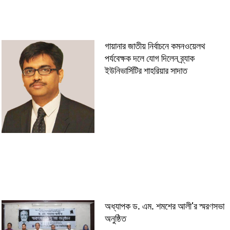
গায়ানার জাতীয় নির্বাচনে কমনওয়েলথ
পর্যবেক্ষক দলে যোগ দিলেন ব্র্যাক
ইউনিভার্সিটির শাহরিয়ার সাদাত
অধ্যাপক ড. এম. শমশের আলী’র স্মরণসভা
অনুষ্ঠিত