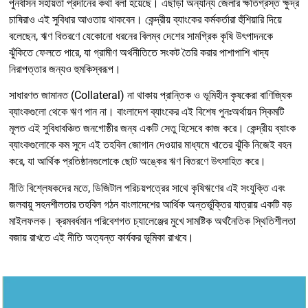
পুনর্বাসন সহায়তা প্রদানের কথা বলা হয়েছে। এছাড়া অন্যান্য জেলার ক্ষতিগ্রস্ত ক্ষুদ্র
চাষিরাও এই সুবিধার আওতায় থাকবেন। কেন্দ্রীয় ব্যাংকের কর্মকর্তারা হুঁশিয়ারি দিয়ে
বলেছেন, ঋণ বিতরণে যেকোনো ধরনের বিলম্ব দেশের সামগ্রিক কৃষি উৎপাদনকে
ঝুঁকিতে ফেলতে পারে, যা গ্রামীণ অর্থনীতিতে সংকট তৈরি করার পাশাপাশি খাদ্য
নিরাপত্তার জন্যও হুমকিস্বরূপ।
সাধারণত জামানত (Collateral) না থাকায় প্রান্তিক ও ভূমিহীন কৃষকেরা বাণিজ্যিক
ব্যাংকগুলো থেকে ঋণ পান না। বাংলাদেশ ব্যাংকের এই বিশেষ পুনঃঅর্থায়ন স্কিমটি
মূলত এই সুবিধাবঞ্চিত জনগোষ্ঠীর জন্য একটি সেতু হিসেবে কাজ করে। কেন্দ্রীয় ব্যাংক
ব্যাংকগুলোকে কম সুদে এই তহবিল জোগান দেওয়ার মাধ্যমে খাতের ঝুঁকি নিজেই বহন
করে, যা আর্থিক প্রতিষ্ঠানগুলোকে ছোট অঙ্কের ঋণ বিতরণে উৎসাহিত করে।
নীতি বিশ্লেষকদের মতে, ডিজিটাল পরিচয়পত্রের সাথে কৃষিঋণের এই সংযুক্তি এবং
জলবায়ু সহনশীলতার তহবিল গঠন বাংলাদেশের আর্থিক অন্তর্ভুক্তির যাত্রায় একটি বড়
মাইলফলক। ক্রমবর্ধমান পরিবেশগত চ্যালেঞ্জের মুখে সামষ্টিক অর্থনৈতিক স্থিতিশীলতা
বজায় রাখতে এই নীতি অত্যন্ত কার্যকর ভূমিকা রাখবে।