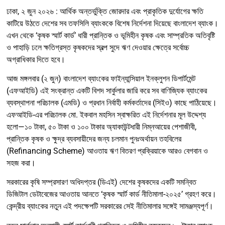
ঢাকা, ২ জুন ২০২৬ : আর্থিক অন্তর্ভুক্তি জোরদার এবং প্রাকৃতিক দুর্যোগের ক্ষতি
কাটিয়ে উঠতে দেশের সব তফসিলি ব্যাংককে বিশেষ নির্দেশনা দিয়েছে বাংলাদেশ ব্যাংক।
এখন থেকে ‘কৃষক স্মার্ট কার্ড’ ধারী প্রান্তিক ও ভূমিহীন কৃষক এবং সাম্প্রতিক অতিবৃষ্টি
ও পাহাড়ি ঢলে ক্ষতিগ্রস্ত কৃষকদের স্বল্প সুদে ঋণ দেওয়ার ক্ষেত্রে সর্বোচ্চ
অগ্রাধিকার দিতে হবে।
আজ মঙ্গলবার (২ জুন) বাংলাদেশ ব্যাংকের ফাইন্যান্সিয়াল ইনক্লুশন ডিপার্টমেন্ট
(এফআইডি) এই সংক্রান্ত একটি বিশদ সার্কুলার জারি করে সব বাণিজ্যিক ব্যাংকের
ব্যবস্থাপনা পরিচালক (এমডি) ও প্রধান নির্বাহী কর্মকর্তাদের (সিইও) কাছে পাঠিয়েছে।
এফআইডি-এর পরিচালক মো. ইকবাল মহসিন স্বাক্ষরিত এই নির্দেশনার মূল উদ্দেশ্য
হলো—১০ টাকা, ৫০ টাকা ও ১০০ টাকার অ্যাকাউন্টধারী নিম্নআয়ের পেশাজীবী,
প্রান্তিক কৃষক ও ক্ষুদ্র ব্যবসায়ীদের জন্য চলমান পুনঃঅর্থায়ন তহবিলের
(Refinancing Scheme) আওতায় ঋণ বিতরণ প্রক্রিয়াকে আরও বেগবান ও
সহজ করা।
সরকারের কৃষি সম্প্রসারণ অধিদপ্তর (ডিএই) দেশের কৃষকদের একটি সমন্বিত
ডিজিটাল ডেটাবেজের আওতায় আনতে ‘কৃষক স্মার্ট কার্ড নীতিমালা-২০২৫’ গ্রহণ করে।
কেন্দ্রীয় ব্যাংকের নতুন এই পদক্ষেপটি সরকারের সেই নীতিমালার সঙ্গেই সামঞ্জস্যপূর্ণ।