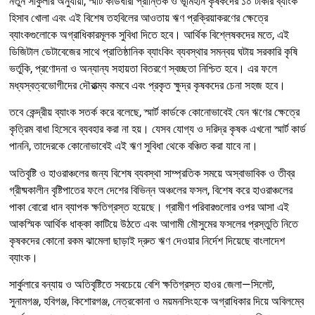
নতুন সার্কুলার অনুযায়ী, স্মার্ট কার্ডধারী প্রান্তিক ও ভূমিহীন কৃষকদের ১০ টাকার ব্যাংক
হিসাব খোলা এবং এই বিশেষ তহবিলের আওতায় ঋণ প্রক্রিয়াকরণের ক্ষেত্রে
ব্যাংকগুলোকে অগ্রাধিকারমূলক সুবিধা দিতে হবে। আর্থিক বিশ্লেষকদের মতে, এই
ডিজিটাল ডেটাবেজের সাথে প্রাতিষ্ঠানিক ব্যাংকিং ব্যবস্থার সমন্বয় ঘটায় সরকারি কৃষি
ভর্তুকি, প্রণোদনা ও অন্যান্য সহায়তা বিতরণে স্বচ্ছতা নিশ্চিত হবে। এর ফলে
মধ্যস্বত্বভোগীদের দৌরাত্ম্য কমবে এবং প্রকৃত ক্ষুদ্র কৃষকদের চেনা সহজ হবে।
তবে কেন্দ্রীয় ব্যাংক সতর্ক করে বলেছে, স্মার্ট কার্ডকে কোনোভাবেই যেন ঋণের ক্ষেত্রে
কৃত্রিম বাধা হিসেবে ব্যবহার করা না হয়। যেসব যোগ্য ও দরিদ্র কৃষক এখনো স্মার্ট কার্ড
পাননি, তাদেরকে কোনোভাবেই এই ঋণ সুবিধা থেকে বঞ্চিত করা যাবে না।
অতিবৃষ্টি ও হাওরাঞ্চলের জন্য বিশেষ ব্যবস্থা সাম্প্রতিক সময়ে অস্বাভাবিক ও তীব্র
গ্রীষ্মকালীন বৃষ্টিপাতের ফলে দেশের বিভিন্ন অঞ্চলের ফসল, বিশেষ করে হাওরাঞ্চলের
পাকা বোরো ধান ব্যাপক ক্ষতিগ্রস্ত হয়েছে। গ্রামীণ পরিবারগুলোর ওপর আসা এই
আকস্মিক আর্থিক ধাক্কা কাটিয়ে উঠতে এবং আগামী মৌসুমের ফসলের প্রস্তুতি নিতে
কৃষকদের কোনো রকম ঝামেলা ছাড়াই দ্রুত ঋণ দেওয়ার নির্দেশ দিয়েছে বাংলাদেশ
ব্যাংক।
সার্কুলারে বন্যায় ও অতিবৃষ্টিতে সবচেয়ে বেশি ক্ষতিগ্রস্ত হাওর জেলা—সিলেট,
সুনামগঞ্জ, হবিগঞ্জ, কিশোরগঞ্জ, নেত্রকোনা ও ময়মনসিংহকে অগ্রাধিকার দিয়ে অবিলম্বে