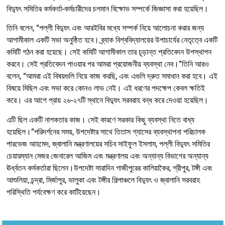
বিদ্যুৎ সমিতির কর্মকর্তা-কর্মচারীদের চলমান বিক্ষোভ সম্পর্কে জিজ্ঞাসা করা হয়েছিল।
তিনি বলেন, “পল্লী বিদ্যুৎ এবং আরইবির মধ্যে সম্পর্ক নিয়ে আলোচনা করার জন্য
আগামীকাল একটি সভা অনুষ্ঠিত হবে। ব্র্যাক বিশ্ববিদ্যালয়ের উপাচার্যের নেতৃত্বে একটি
কমিটি গঠন করা হয়েছে। সেই কমিটি আগামীকাল তার চূড়ান্ত প্রতিবেদন উপস্থাপন
করবে। সেই প্রতিবেদন পাওয়ার পর আমরা প্রয়োজনীয় ব্যবস্থা নেব।”তিনি আরও
বলেন, “আমরা এই বিষয়গুলি নিয়ে কাজ করছি, এবং এগুলি দ্রুত সমাধান করা হবে। এই
বিষয়ে মিছিল এবং সভা করে কোনও লাভ নেই। এই ধরণের পদক্ষেপ কেবল ক্ষতিই
করে। এর আগে প্রায় ২৬-২৭টি স্থানে বিদ্যুৎ সরবরাহ বন্ধ করে দেওয়া হয়েছিল।
এটি ছিল একটি নাশকতার কাজ। সেই কারণে সরকার কিছু ব্যবস্থা নিতে বাধ্য
হয়েছিল।”পরিদর্শনের সময়, উপদেষ্টার সাথে তিতাস গ্যাসের ব্যবস্থাপনা পরিচালক
পারভেজ আহমেদ, জ্বালানি মন্ত্রণালয়ের সচিব সাইফুল ইসলাম, পল্লী বিদ্যুৎ সমিতির
চেয়ারম্যান মেজর জেনারেল আজিম এবং মন্ত্রণালয় এবং অন্যান্য বিভাগের অন্যান্য
ঊর্ধ্বতন কর্মকর্তারা ছিলেন।উপদেষ্টা সারাদিন গাজীপুরের কালিয়াকৈর, শ্রীপুর, টঙ্গী এবং
আশুলিয়া, চন্দ্রা, মির্জাপুর, ভালুকা এবং টঙ্গীর শিল্পাঞ্চলে বিদ্যুৎ ও জ্বালানি সরবরাহ
পরিস্থিতি পর্যবেক্ষণ করে কাটিয়েছেন।