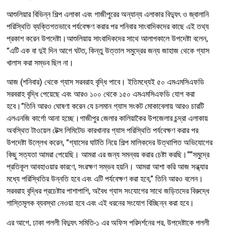
আশুলিয়ার বিভিন্ন শিল্প এলাকা এবং গাজীপুরের অন্যান্য এলাকার বিদ্যুৎ ও জ্বালানি
পরিস্থিতি ব্যক্তিগতভাবে পর্যবেক্ষণ করার পর শনিবার সাংবাদিকদের কাছে এই তথ্য
প্রকাশ করেন উপদেষ্টা।আশুলিয়ায় সাংবাদিকদের সাথে আলাপকালে উপদেষ্টা বলেন,
“এটি এক বা দুই দিন আগে ঘটত, কিন্তু উত্তাল সমুদ্রের জন্য জাহাজ থেকে গ্যাস
খালাস করা সম্ভব ছিল না।
আজ (শনিবার) থেকে গ্যাস সরবরাহ বৃদ্ধি পাবে। ইতিমধ্যেই ৫০ এমএমসিএফডি
সরবরাহ বৃদ্ধি পেয়েছে এবং আরও ১০০ থেকে ১৫০ এমএমসিএফডি যোগ করা
হবে।”তিনি আরও ঘোষণা করেন যে চলমান গ্যাস সংকট মোকাবেলায় আরও চারটি
এলএনজি কার্গো আনা হচ্ছে।গাজীপুর জেলার কালিয়াকৈর উপজেলার চন্দ্রা এলাকায়
অবস্থিত টাওয়েল টেক্স লিমিটেড কারখানার গ্যাস পরিস্থিতি পর্যবেক্ষণ করার পর
উপদেষ্টা উল্লেখ করেন, “গ্যাসের ঘাটতি নিয়ে শিল্প মালিকদের উত্থাপিত অভিযোগের
কিছু সত্যতা আমরা পেয়েছি। আমরা এর জন্য সমন্বয় করার চেষ্টা করছি।””সমুদ্রে
প্রতিকূল আবহাওয়ার কারণে, সংরক্ষণ সম্ভব হয়নি। আমরা আশা করি আজ সন্ধ্যার
মধ্যে পরিস্থিতির উন্নতি হবে এবং এটি পর্যবেক্ষণ করা হবে,” তিনি আরও বলেন।
সরবরাহ বৃদ্ধির প্রচেষ্টার পাশাপাশি, অবৈধ গ্যাস সংযোগের সাথে জড়িতদের বিরুদ্ধে
শাস্তিমূলক ব্যবস্থা নেওয়া হবে এবং এই ধরনের সংযোগ বিচ্ছিন্ন করা হবে।
এর আগে, ঢাকা পল্লী বিদ্যুৎ সমিতি-১ এর অফিস পরিদর্শনের পর, উপদেষ্টাকে পল্লী