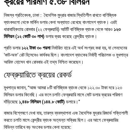
ক্রয়ের পরিমাণ ৫.৩৮ বিলিয়ন
নিজস্ব প্রতিবেদক, ঢাকা : বৈদেশিক মুদ্রার বাজার স্থিতিশীল রাখতে বাণিজ্যিক
ব্যাংকগুলো থেকে মার্কিন ডলার কেনা অব্যাহত রেখেছে বাংলাদেশ ব্যাংক। এরই
ধারাবাহিকতায় রোববার (২২ ফেব্রুয়ারি) আটটি বাণিজ্যিক ব্যাংক থেকে আরও
১২৩
মিলিয়ন (১২ কোটি ৩০ লাখ)
ডলার ক্রয় করেছে কেন্দ্রীয় ব্যাংক।
প্রতি ডলার
১২২ টাকা ৩০ পয়সা
নির্ধারিত হারে এই অর্থ সংগ্রহ করা হয়, যা লেনদেনের
‘কাট-অফ’ রেট হিসেবেও কার্যকর ছিল। বাংলাদেশ ব্যাংকের নির্বাহী পরিচালক ও মুখপাত্র
আরিফ হোসেন খান রোববার এই তথ্য নিশ্চিত করেছেন।
ফেব্রুয়ারিতে ক্রয়ের রেকর্ড
মুখপাত্র জানান, “আজ আমরা ৮টি বাণিজ্যিক ব্যাংক থেকে ১২২.৩০ টাকা দরে ১২৩
মিলিয়ন ডলার কিনেছি। এর ফলে চলতি ফেব্রুয়ারি মাসে মোট ডলার ক্রয়ের পরিমাণ
দাঁড়িয়েছে
১,৪৪৮ মিলিয়ন (১৪৪.৮ কোটি)
ডলারে।”
বাজার বিশ্লেষণে দেখা যায়, তারল্য ব্যবস্থাপনা এবং বৈদেশিক মুদ্রার রিজার্ভ শক্তিশালী
করতে চলতি মাসে কেন্দ্রীয় ব্যাংক অত্যন্ত সক্রিয় ছিল। এর আগে ফেব্রুয়ারির
বিভিন্ন তারিখে বড় অংকের ডলার কেনা হয়েছে: