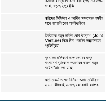
কক্সবাজার সমুদ্রসৈকতে বন্ধ হচ্ছে লাইফগার্ড
সেবা, বাড়ছে মৃত্যুঝুঁকি
নারীদের ডিজিটাল ও আর্থিক ক্ষমতায়নে রমণীর
সাথে বাংলালিংকের অংশীদারিত্ব
টিকটকের নতুন মার্কিন যৌথ উদ্যোগ (Joint
Venture) নিয়ে চীনা পররাষ্ট্র মন্ত্রণালয়ের
প্রতিক্রিয়া
ব্যাংকের মালিকানা হস্তান্তরের জন্য
বাংলাদেশ ব্যাংককে ক্ষমতায়ন করতে নতুন
আইন তৈরি করা হচ্ছে
মার্চে রেকর্ড ৩.৭৫ বিলিয়ন ডলার রেমিট্যান্স;
২.৬৪ বিলিয়নই এসেছে বেসরকারি ব্যাংকে