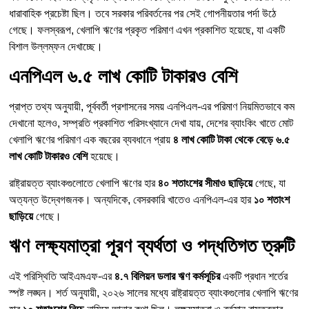
ধারাবাহিক প্রচেষ্টা ছিল। তবে সরকার পরিবর্তনের পর সেই গোপনীয়তার পর্দা উঠে
গেছে। ফলস্বরূপ, খেলাপি ঋণের প্রকৃত পরিমাণ এখন প্রকাশিত হয়েছে, যা একটি
বিশাল উল্লম্ফন দেখাচ্ছে।
এনপিএল ৬.৫ লাখ কোটি টাকারও বেশি
প্রাপ্ত তথ্য অনুযায়ী, পূর্ববর্তী প্রশাসনের সময় এনপিএল-এর পরিমাণ নিয়মিতভাবে কম
দেখানো হলেও, সম্প্রতি প্রকাশিত পরিসংখ্যানে দেখা যায়, দেশের ব্যাংকিং খাতে মোট
খেলাপি ঋণের পরিমাণ এক বছরের ব্যবধানে প্রায়
৪ লাখ কোটি টাকা থেকে বেড়ে ৬.৫
লাখ কোটি টাকারও বেশি
হয়েছে।
রাষ্ট্রায়ত্ত ব্যাংকগুলোতে খেলাপি ঋণের হার
৪০ শতাংশের সীমাও ছাড়িয়ে
গেছে, যা
অত্যন্ত উদ্বেগজনক। অন্যদিকে, বেসরকারি খাতেও এনপিএল-এর হার
১০ শতাংশ
ছাড়িয়ে
গেছে।
ঋণ লক্ষ্যমাত্রা পূরণ ব্যর্থতা ও পদ্ধতিগত ত্রুটি
এই পরিস্থিতি আইএমএফ-এর
৪.৭ বিলিয়ন ডলার ঋণ কর্মসূচির
একটি প্রধান শর্তের
স্পষ্ট লঙ্ঘন। শর্ত অনুযায়ী, ২০২৬ সালের মধ্যে রাষ্ট্রায়ত্ত ব্যাংকগুলোর খেলাপি ঋণের