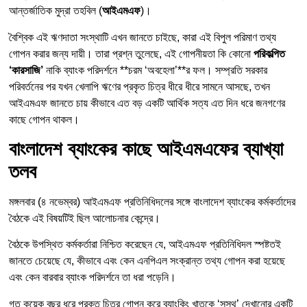
আন্তর্জাতিক মুদ্রা তহবিল (
আইএমএফ
)।
বৈশ্বিক এই ঋণদাতা সংস্থাটি এখন জানতে চাইছে, কারা এই বিপুল পরিমাণ তথ্য
গোপন করার জন্য দায়ী। তারা প্রশ্ন তুলেছে, এই গোপনীয়তা কি কোনো
পরিকল্পিত
‘কারসাজি’
নাকি ব্যাংক পরিদর্শনে **চরম ‘অবহেলা’**র ফল। সম্প্রতি সরকার
পরিবর্তনের পর যখন খেলাপি ঋণের প্রকৃত চিত্র ধীরে ধীরে সামনে আসছে, তখন
আইএমএফ জানতে চায় কীভাবে এত বড় একটি আর্থিক সত্য এত দিন ধরে জনগণের
কাছে গোপন থাকল।
বাংলাদেশ ব্যাংকের কাছে আইএমএফের ব্যাখ্যা
তলব
মঙ্গলবার (৪ নভেম্বর) আইএমএফ প্রতিনিধিদলের সঙ্গে বাংলাদেশ ব্যাংকের কর্মকর্তাদের
বৈঠকে এই বিষয়টিই ছিল আলোচনার কেন্দ্রে।
বৈঠকে উপস্থিত কর্মকর্তারা নিশ্চিত করেছেন যে, আইএমএফ প্রতিনিধিদল স্পষ্টতই
জানতে চেয়েছে যে, কীভাবে এবং কেন এনপিএল সংক্রান্ত তথ্য গোপন করা হয়েছে
এবং কেন বারবার ব্যাংক পরিদর্শনে তা ধরা পড়েনি।
গত কয়েক বছর ধরে প্রকৃত চিত্র গোপন করে ব্যাংকিং খাতকে ‘সুস্থ’ দেখানোর একটি