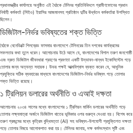
প্রধানমন্ত্রীর কার্যালয়ে অনুষ্ঠিত এই বৈঠকে টেলিনর প্রতিনিধিদলে গ্রামীণফোনের প্রধান
নির্বাহী কর্মকর্তা (সিইও) ইয়াসির আজমানসহ প্রতিষ্ঠান দুটির ঊর্ধ্বতন কর্মকর্তারা উপস্থিত
ছিলেন।
ডিজিটাল-নির্ভর ভবিষ্যতের শক্ত ভিত্তি
বৈঠকে বেনেডিক্টে শিলব্রেড ফাসমার বাংলাদেশে টেলিনরের তিন দশকের কার্যক্রমের
সফলতার কথা তুলে ধরেন। আলোচনায় উঠে আসে যে, বাংলাদেশের বিশাল তরুণ জনগোষ্ঠী
এবং দ্রুত ডিজিটাল জীবনধারা গ্রহণের প্রবণতা একটি উদ্ভাবন-বান্ধব ইকোসিস্টেম গড়ে
তোলার জন্য অত্যন্ত সহায়ক। উভয় পক্ষই আত্মবিশ্বাস ব্যক্ত করেন যে, আধুনিক
প্রযুক্তির সঠিক ব্যবহারের মাধ্যমে বাংলাদেশের ডিজিটাল-নির্ভর ভবিষ্যৎ গড়ে তোলার
শক্ত ভিত্তি রয়েছে।
১ ট্রিলিয়ন ডলারের অর্থনীতি ও এআই দক্ষতা
আলোচনায় ২০৩৪ সালের মধ্যে বাংলাদেশের ১ ট্রিলিয়ন মার্কিন ডলারের অর্থনীতি গড়ে
তোলার লক্ষ্যমাত্রা অর্জনে ডিজিটাল খাতের ভূমিকার ওপর গুরুত্ব দেওয়া হয়। বিশেষ করে
তরুণ প্রজন্মের মধ্যে কৃত্রিম বুদ্ধিমত্তা (AI) সহ ভবিষ্যৎ-উপযোগী প্রযুক্তিগত দক্ষতা
গড়ে তোলার বিষয়ে আলোকপাত করা হয়। টেলিনর জানায়, দক্ষ কর্মসংস্থান সৃষ্টি এবং