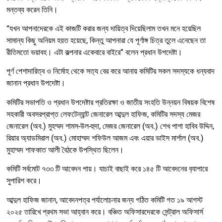
মন্তব্য করেন তিনি।
“যখন আপনাদেরকে এই কাজটি করার জন্য দায়িত্ব দিয়েছিলাম তখন মনে হয়েছিল
সামান্য কিছু অনিয়ম হয়ত হয়েছে, কিন্তু আপনারা যে পূর্ণাঙ্গ চিত্র তুলে এনেছেন তা
রীতিমতো ভয়াবহ। এটা কল্পনার একেবারে বাইরে” বলেন প্রধান উপদেষ্টা।
পূর্ণ পেশাদারিত্ব ও নির্মোহ থেকে সত্য বের করে আনায় কমিটির সকল সদস্যকে ধন্যবাদ
জানান প্রধান উপদেষ্টা।
কমিটির সভাপতি ও প্রধান উপদেষ্টার প্রতিরক্ষা ও জাতীয় সংহতি উন্নয়ন বিষয়ক বিশেষ
সহকারী অবসরপ্রাপ্ত লেফটেন্যান্ট জেনারেল আব্দুল হাফিজ, কমিটির সদস্য মেজর
জেনারেল (অব.) মুহম্মদ শামস-উল-হুদা, মেজর জেনারেল (অব.) শেখ পাশা হাবিব উদ্দিন,
রিয়ার অ্যাডমিরাল (অব.) মোহাম্মদ শফিউল আজম এবং এয়ার ভাইস মার্শাল (অব.)
মুহাম্মদ শাফকাত আলী বৈঠকে উপস্থিত ছিলেন।
কমিটি সর্বমোট ৭৩৩ টি আবেদন পায়। যাচাই বাছাই করে ১৪৫ টি আবেদনের ব‍্যাপারে
সুপারিশ করে।
আব্দুল হাফিজ জানান, আবেদনপত্র পর্যালোচনার জন্য গঠিত কমিটি গত ১৯ আগস্ট
২০২৫ তারিখে প্রথম সভা আহ্বান করে। বঞ্চিত অফিসারদেরকে সেন্ট্রাল অফিসার্স