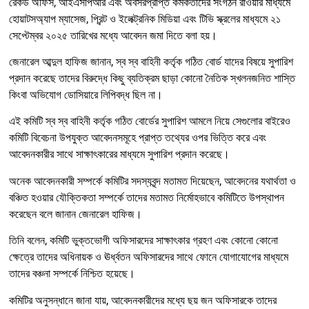
রেকর্ড অফিস, আইএসপিআর এবং অবসরপ্রাপ্ত কর্মকর্তাদের সংগঠন রাওয়ার মাধ্যমে
হোয়াটসঅ্যাপ ম্যাসেজ, প্রিন্ট ও ইলেক্ট্রনিক মিডিয়া এবং টিভি স্ক্রলের মাধ্যমে ২১
সেপ্টেম্বর ২০২৫ তারিখের মধ্যে আবেদন জমা দিতে বলা হয়।
জেনারেল আব্দুল হাফিজ জানান, স্ব স্ব বাহিনী কর্তৃক গঠিত বোর্ড যাদের বিষয়ে সুপারিশ
প্রদান করেছে তাদের বিরুদ্ধে কিছু ব্যতিক্রম ছাড়া কোনো নৈতিক স্খলনজনিত শাস্তি
কিংবা অভিযোগ ডোসিয়ারে লিপিবদ্ধ ছিল না।
এই কমিটি স্ব স্ব বাহিনী কর্তৃক গঠিত বোর্ডের সুপারিশ আমলে নিয়ে সেগুলোর বাইরেও
কমিটি বিবেচনা উপযুক্ত আবেদনসমূহে প্রাপ্ত তথ্যের ওপর ভিত্তি করে এবং
আবেদনকারীর সাথে সাক্ষাৎকারের মাধ্যমে সুপারিশ প্রদান করেছে।
অনেক আবেদনকারী সম্পর্কে কমিটির সদস্যবৃন্দ মতামত দিয়েছেন, আবেদনের যথার্থতা ও
বঞ্চিত হওয়ার যৌক্তিকতা সম্পর্কে তাদের মতামত নির্মোহভাবে কমিটিতে উপস্থাপন
করেছেন বলে জানান জেনারেল হাফিজ।
তিনি বলেন, কমিটি ভুক্তভোগী অফিসারদের সাক্ষাৎকার গ্রহণ এবং কোনো কোনো
ক্ষেত্রে তাদের অধিনায়ক ও ঊর্ধ্বতন অফিসারদের সাথে ফোনে যোগাযোগের মাধ্যমে
তাদের বঞ্চনা সম্পর্কে নিশ্চিত হয়েছে।
কমিটির অনুসন্ধানে জানা যায়, আবেদনকারীদের মধ্যে ছয় জন অফিসারকে তাদের