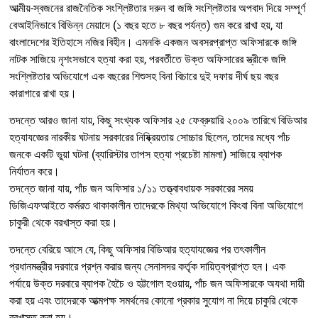
আত্মীয়-স্বজনের রাজনৈতিক সংশ্লিষ্টতার দরুন বা জঙ্গি সংশ্লিষ্টতার অপবাদ দিয়ে সম্পূর্ণ
বেআইনিভাবে বিভিন্ন মেয়াদে (১ বছর হতে ৮ বছর পর্যন্ত) গুম করে রাখা হয়, যা
বাংলাদেশের ইতিহাসে নজির বিহীন। এমনকি একজন অবসরপ্রাপ্ত অফিসারকে জঙ্গি
নাটক সাজিয়ে নৃশংসভাবে হত্যা করা হয়, পরবর্তীতে উক্ত অফিসারের স্ত্রীকে জঙ্গি
সংশ্লিষ্টতার অভিযোগে এক বছরের শিশুসহ বিনা বিচারে দুই দফায় দীর্ঘ ছয় বছর
কারাগারে রাখা হয়।
তদন্তে আরও জানা যায়, কিছু সংখ্যক অফিসার ২৫ ফেব্রুয়ারি ২০০৯ তারিখে বিডিআর
হত্যাযজ্ঞের নারকীয় ঘটনায় সরকারের নিষ্ক্রিয়তায় সোচ্চার ছিলেন, তাদের মধ্যে পাঁচ
জনকে একটি ভুয়া ঘটনা (ব্যারিস্টার তাপস হত্যা প্রচেষ্টা মামলা) সাজিয়ে ব্যাপক
নির্যাতন করে।
তদন্তে জানা যায়, পাঁচ জন অফিসার ১/১১ তত্ত্বাবধায়ক সরকারের সময়
ডিজিএফআইতে কর্মরত থাকাকালীন তাদেরকে মিথ্যা অভিযোগে কিংবা বিনা অভিযোগে
চাকুরী থেকে বরখাস্ত করা হয়।
তদন্তে বেরিয়ে আসে যে, কিছু অফিসার বিডিআর হত্যাযজ্ঞের পর তৎকালীন
প্রধানমন্ত্রীর দরবারে প্রশ্ন করার জন্য সেনাসদর কর্তৃক দায়িত্বপ্রাপ্ত হন। এক
পর্যায়ে উক্ত দরবারে ব্যাপক হৈচৈ ও হট্টগোল হওয়ায়, পাঁচ জন অফিসারকে অযথা দায়ী
করা হয় এবং তাদেরকে আত্মপক্ষ সমর্থনের কোনো প্রকার সুযোগ না দিয়ে চাকুরি থেকে
বরখাস্ত করা হয়।