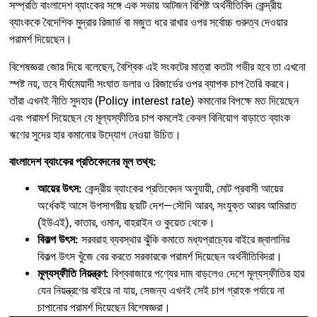
সম্প্রতি বাংলাদেশ ব্যাংকের সঙ্গে এক সভায় আটজন বিশিষ্ট অর্থনীতিবিদ কেন্দ্রীয়
ব্যাংককে বৈদেশিক মুদ্রার রিজার্ভ বা মজুত ধরে রাখার ওপর সর্বোচ্চ গুরুত্ব দেওয়ার
পরামর্শ দিয়েছেন।
বিশেষজ্ঞরা জোর দিয়ে বলেছেন, বৈশ্বিক এই সংকটের মাত্রা কতটা গভীর হবে তা এখনো
স্পষ্ট নয়, তবে দীর্ঘমেয়াদী সংঘাত ডলার ও রিজার্ভের ওপর ব্যাপক চাপ তৈরি করবে।
তাঁরা এখনই নীতি সুদহার (Policy interest rate) কমানোর বিপক্ষে মত দিয়েছেন
এবং পরামর্শ দিয়েছেন যে মূল্যস্ফীতির চাপ কমলেই কেবল বিনিয়োগ বাড়াতে ব্যাংক
ঋণের সুদের হার কমানোর উদ্যোগ নেওয়া উচিত।
বাংলাদেশ ব্যাংকের প্রতিবেদনের মূল তথ্য:
আয়ের উৎস:
কেন্দ্রীয় ব্যাংকের প্রতিবেদন অনুযায়ী, মোট প্রবাসী আয়ের
অর্ধেকই আসে উপসাগরীয় ছয়টি দেশ—সৌদি আরব, সংযুক্ত আরব আমিরাত
(ইউএই), কাতার, ওমান, বাহরাইন ও কুয়েত থেকে।
বিকল্প উৎস:
সরবরাহ ব্যবস্থার ঝুঁকি কমাতে মধ্যপ্রাচ্যের বাইরে জ্বালানির
বিকল্প উৎস খুঁজে বের করতে সরকারকে পরামর্শ দিয়েছেন অর্থনীতিবিদরা।
মূল্যস্ফীতি নিয়ন্ত্রণ:
বিশ্ববাজারে পণ্যের দাম বাড়লেও দেশে মূল্যস্ফীতির হার
যেন নিয়ন্ত্রণের বাইরে না যায়, সেজন্য এখনই সেই চাপ গ্রাহক পর্যায়ে না
চাপানোর পরামর্শ দিয়েছেন বিশেষজ্ঞরা।