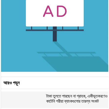
আরও পড়ুন
টাকা তুলতে পারছেন না গ্রাহক, একীভূতকরণেও
কাটেনি শরীয়া ব্যাংকগুলোর তারল্য সংকট