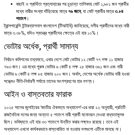
বাছাই ও প্রার্থিতা প্রত্যাহারের পর চূড়ান্ত তালিকায় মোট ১,৯৮১ জন প্রার্থীর
মধ্যে নারীর সংখ্যা দাঁড়িয়েছে মাত্র
৭৬ জনে
, যা মোট প্রার্থীর মাত্র
৩.৮৪
শতাংশ
।
ট্রান্সপারেন্সি ইন্টারন্যাশনাল বাংলাদেশ (টিআইবি) জানিয়েছে, দলীয় প্রার্থীদের মধ্যে নারী
মাত্র ৩.৩৮%, যদিও স্বতন্ত্র প্রার্থীদের ক্ষেত্রে এই হার ১০%।
ভোটার অর্ধেক, প্রার্থী সামান্য
নির্বাচন কমিশনের তথ্যমতে, এবার দেশে মোট ভোটার ১২ কোটি ৭৭ লক্ষ ১১ হাজার
৭৯৩ জন। এর মধ্যে পুরুষ ভোটার ৬ কোটি ৪ লক্ষ ২৫ হাজার ৩৬১ জন এবং নারী
ভোটার ৬ কোটি ৪ লক্ষ ৮৫ হাজার ২০০ জন। অর্থাৎ, দেশের অর্ধেক ভোটার নারী হওয়া
সত্ত্বেও নীতি-নির্ধারণী পর্যায়ে তাদের অংশগ্রহণের হার নগণ্য।
আইন ও বাস্তবতার ফারাক
২০২৫ সালের জুলাইয়ের ‘জাতীয় ঐকমত্য অধ্যাদেশ’-এর ধারা ২২ অনুযায়ী, প্রতিটি
রাজনৈতিক দলের জন্য অন্তত ৫ শতাংশ নারী প্রার্থী মনোনয়ন দেওয়া বাধ্যতামূলক
ছিল। ভবিষ্যতে এই হার ৩৩ শতাংশে উন্নীত করার লক্ষ্যও রয়েছে। তবে এই
অধ্যাদেশ এখনো কার্যকরভাবে বাস্তবায়িত না হওয়ায় দলগুলো এটিকে মানছে না।