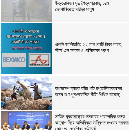
উত্তরাঞ্চলে মৃদু শৈত্যপ্রবাহ, চরম
ভোগান্তিতে দরিদ্র মানুষ
এলসি জালিয়াতি: ২২ লাখ কোটি টাকা পাচার,
শীর্ষে এস আলম ও বেক্সিমকো গ্রুপ
বাংলাদেশ ব্যাংক কাঁচা পাট রপ্তানিকারকদের
জন্য ঋণ পুনঃতফসিল নীতি শিথিল করেছে
মার্কিন যুক্তরাষ্ট্রের সম্ভাব্য পারস্পরিক শুল্ক
আরোপ নিয়ে অতিরিক্ত উদ্বিগ্ন হওয়ার দরকার
নেই: ড. দেবপ্রিয় ভট্টাচার্য