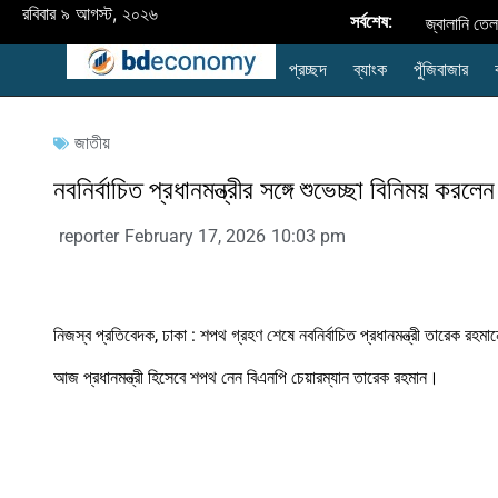
রবিবার ৯ আগস্ট, ২০২৬
সর্বশেষ:
জ্বালানি তে
প্রচ্ছদ
ব্যাংক
পুঁজিবাজার
অর্ধবার্ষিক ব্যবস
ছাড়াল: লক্ষ্যমা
জাতীয়
বাড়াতে পারে এআ
নবনির্বাচিত প্রধানমন্ত্রীর সঙ্গে শুভেচ্ছা বিনিময় করলেন
কারখানার ছাদভি
reporter
February 17, 2026
10:03 pm
উন্নীত করতে বি
পেমেন্ট স্কিম
নিজস্ব প্রতিবেদক, ঢাকা : শপথ গ্রহণ শেষে নবনির্বাচিত প্রধানমন্ত্রী তারেক রহমানে
অনুমোদিত মূ
আজ প্রধানমন্ত্রী হিসেবে শপথ নেন বিএনপি চেয়ারম্যান তারেক রহমান।
করপোরেট শাখায় 