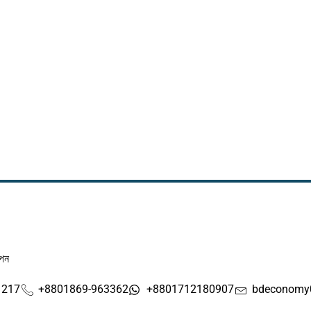
াপন
1217
+8801869-963362
+8801712180907
bdeconomy