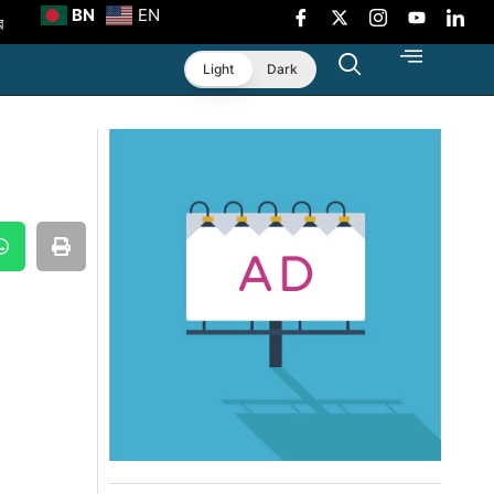
BN
EN
র
া
Light
Dark
শীলতা
র্ডার