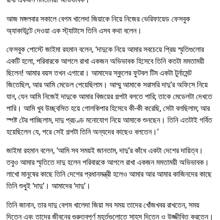
আজ মঙ্গলবার সকালে বেগম খালেদা জিয়াকে নিয়ে নিজের ভেরিফায়েড ফেসবুক
অ্যাকাউন্টে দেওয়া এক স্ট্যাটাসে তিনি এসব কথা বলেন।
ফেসবুক পোস্টে জাইমা রহমান বলেন, ‘দাদুকে নিয়ে আমার সবচেয়ে প্রিয় স্মৃতিগুলোর
একটি হলো, পরিবারকে আগলে রাখা একজন অভিভাবক হিসেবে তিনি কতটা মমতাময়ী
ছিলেন! আমার বয়স তখন এগারো। আমাদের স্কুলের ফুটবল টিম একটা টুর্নামেন্ট
জিতেছিল, আর আমি মেডেল পেয়েছিলাম। আম্মু আমাকে সরাসরি দাদু’র অফিসে নিয়ে
যান, যেন আমি নিজেই দাদুকে আমার বিজয়ের গল্পটা বলতে পারি; তাকে মেডেলটা দেখতে
পারি। আমি খুব উচ্ছ্বসিত হয়ে গোলকিপার হিসেবে কী-কী করেছি, সেটা বলছিলাম; আর
স্পষ্ট টের পাচ্ছিলাম, দাদু প্রচণ্ড মনোযোগ নিয়ে আমাকে শুনছেন। তিনি এতটাই গর্বিত
হয়েছিলেন যে, পরে সেই গল্পটা তিনি অন্যদের কাছেও বলতেন।’
জাইমা রহমান বলেন, ‘আমি সব সময়ই জানতাম, দাদু’র কাঁধে একটা দেশের দায়িত্ব।
তবুও আমার স্মৃতিতে দাদু হলেন পরিবারকে আগলে রাখা একজন মমতাময়ী অভিভাবক।
লাখো মানুষের কাছে তিনি দেশের প্রধানমন্ত্রী হলেও আমার আর আমার কাজিনদের কাছে
তিনি শুধুই ‘দাদু’। আমাদের ‘দাদু’।
তিনি জানান, তার দাদু বেগম খালেদা জিয়া সব সময় তাদের খোঁজখবর রাখতেন, সময়
দিতেন এবং তাদের জীবনের গুরুত্বপূর্ণ মুহূর্তগুলোতে সাহস দিতেন ও উজ্জীবিত করতেন।