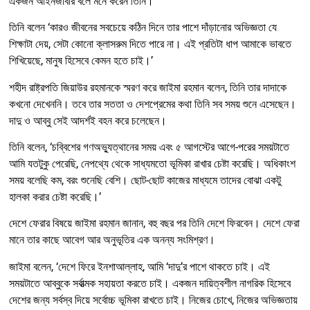
একজন আইনজীবীর বলে মনে করেন তিনি।
তিনি বলেন ‘কারও জীবনের সবচেয়ে কঠিন দিনে তার পাশে দাঁড়ানোর অভিজ্ঞতা যে
শিক্ষাটা দেয়, সেটা কোনো ক্লাসরুম দিতে পারে না। এই প্রতিটা ধাপ আমাকে ভাবতে
শিখিয়েছে, মানুষ হিসেবে কেমন হতে চাই।’
শহীদ রাষ্ট্রপতি জিয়াউর রহমানকে স্মরণ করে জাইমা রহমান বলেন, তিনি তার দাদাকে
কখনো দেখেননি। তবে তার সততা ও দেশপ্রেমের কথা তিনি সব সময় শুনে এসেছেন।
দাদু ও আব্বু সেই আদর্শই বহন করে চলেছেন।
তিনি বলেন, ‘চব্বিশের গণঅভ্যুত্থানের সময় এবং ৫ আগস্টের আগে-পরের সময়টাতে
আমি যতটুকু পেরেছি, নেপথ্যে থেকে সাধ্যমতো ভূমিকা রাখার চেষ্টা করেছি। অধিকাংশ
সময় বলেছি কম, বরং শুনেছি বেশি। ছোট-ছোট কাজের মাধ্যমে তাদের বোঝা একটু
হালকা করার চেষ্টা করেছি।’
দেশে ফেরার বিষয়ে জাইমা রহমান জানান, বহু বছর পর তিনি দেশে ফিরবেন। দেশে ফেরা
মানে তার কাছে আবেগ আর অনুভূতির এক অনন্য সংমিশ্রণ।
জাইমা বলেন, ‘দেশে ফিরে ইনশাআল্লাহ, আমি ‘দাদু’র পাশে থাকতে চাই। এই
সময়টাতে আব্বুকে সর্বাত্মক সহায়তা করতে চাই। একজন দায়িত্বশীল নাগরিক হিসেবে
দেশের জন্য সর্বস্ব দিয়ে সর্বোচ্চ ভূমিকা রাখতে চাই। নিজের চোখে, নিজের অভিজ্ঞতায়