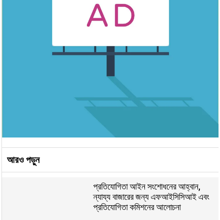
আরও পড়ুন
প্রতিযোগিতা আইন সংশোধনের আহ্বান,
ন্যায্য বাজারের জন্য এফআইসিসিআই এবং
প্রতিযোগিতা কমিশনের আলোচনা