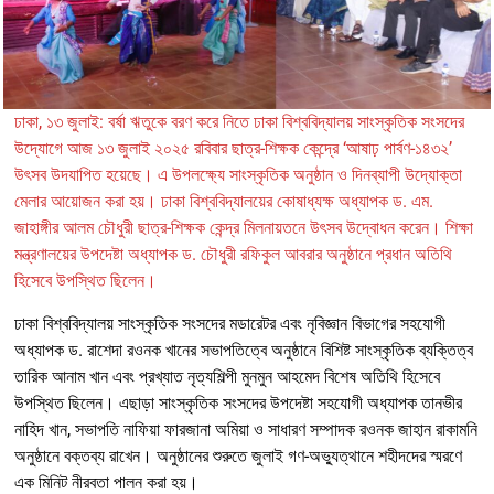
ঢাকা, ১৩ জুলাই: বর্ষা ঋতুকে বরণ করে নিতে ঢাকা বিশ্ববিদ্যালয় সাংস্কৃতিক সংসদের
উদ্যোগে আজ ১৩ জুলাই ২০২৫ রবিবার ছাত্র-শিক্ষক কেন্দ্রে ‘আষাঢ় পার্বণ-১৪৩২’
উৎসব উদযাপিত হয়েছে। এ উপলক্ষ্যে সাংস্কৃতিক অনুষ্ঠান ও দিনব্যাপী উদ্যোক্তা
মেলার আয়োজন করা হয়। ঢাকা বিশ্ববিদ্যালয়ের কোষাধ্যক্ষ অধ্যাপক ড. এম.
জাহাঙ্গীর আলম চৌধুরী ছাত্র-শিক্ষক কেন্দ্র মিলনায়তনে উৎসব উদ্বোধন করেন। শিক্ষা
মন্ত্রণালয়ের উপদেষ্টা অধ্যাপক ড. চৌধুরী রফিকুল আবরার অনুষ্ঠানে প্রধান অতিথি
হিসেবে উপস্থিত ছিলেন।
ঢাকা বিশ্ববিদ্যালয় সাংস্কৃতিক সংসদের মডারেটর এবং নৃবিজ্ঞান বিভাগের সহযোগী
অধ্যাপক ড. রাশেদা রওনক খানের সভাপতিত্বে অনুষ্ঠানে বিশিষ্ট সাংস্কৃতিক ব্যক্তিত্ব
তারিক আনাম খান এবং প্রখ্যাত নৃত্যশিল্পী মুনমুন আহমেদ বিশেষ অতিথি হিসেবে
উপস্থিত ছিলেন। এছাড়া সাংস্কৃতিক সংসদের উপদেষ্টা সহযোগী অধ্যাপক তানভীর
নাহিদ খান, সভাপতি নাফিয়া ফারজানা অমিয়া ও সাধারণ সম্পাদক রওনক জাহান রাকামনি
অনুষ্ঠানে বক্তব্য রাখেন। অনুষ্ঠানের শুরুতে জুলাই গণ-অভ্যুত্থানে শহীদদের স্মরণে
এক মিনিট নীরবতা পালন করা হয়।