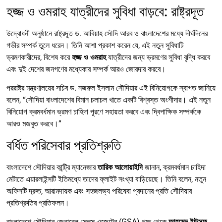
হজ্জ ও ওমরাহ যাত্রীদের সুবিধা বাড়বে: রাষ্ট্রদূত
উদ্বোধনী অনুষ্ঠানে রাষ্ট্রদূত ড. আবিয়াহ সৌদি আরব ও বাংলাদেশের মধ্যে দীর্ঘদিনের
গভীর সম্পর্ক তুলে ধরেন। তিনি আশা প্রকাশ করেন যে, এই নতুন সুবিধাটি
ভ্রমণকারীদের, বিশেষ করে
হজ্জ ও ওমরাহ
যাত্রীদের জন্য ভ্রমণের সুবিধা বৃদ্ধি করবে
এবং দুই দেশের জনগণের মধ্যেকার সম্পর্ক আরও জোরদার করবে।
পররাষ্ট্র মন্ত্রণালয়ের সচিব ড. নজরুল ইসলাম সৌদিয়ার এই বিনিয়োগকে স্বাগত জানিয়ে
বলেন, “সৌদিয়া বাংলাদেশের বিমান চলাচল খাতে একটি বিশ্বস্ত অংশীদার। এই নতুন
বিনিয়োগ ক্রমবর্ধমান ভ্রমণ চাহিদা পূরণে সহায়তা করবে এবং দ্বিপাক্ষিক সম্পর্ককে
আরও মজবুত করবে।”
বর্ধিত পরিসেবার প্রতিশ্রু​তি
বাংলাদেশে সৌদিয়ার কান্ট্রি ম্যানেজার
তারিক আলোয়াইদি
জানান, ক্রমবর্ধমান চাহিদা
মেটাতে এয়ারলাইন্সটি ইতিমধ্যে তাদের ফ্লাইট সংখ্যা বাড়িয়েছে। তিনি বলেন, নতুন
অফিসটি দ্রুত, আরামদায়ক এবং সহজলভ্য পরিষেবা প্রদানের প্রতি সৌদিয়ার
প্রতিশ্রুতির প্রতিফলন।
বাংলাদেশে সৌদিয়ার জেনারেল সেলস এজেন্টের (GSA) পক্ষ থেকে
আহমেদ ইউসুফ