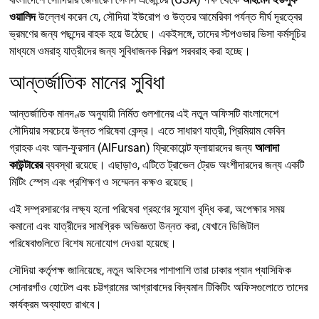
ওয়ালিদ
উল্লেখ করেন যে, সৌদিয়া ইউরোপ ও উত্তর আমেরিকা পর্যন্ত দীর্ঘ দূরত্বের
ভ্রমণের জন্য পছন্দের বাহক হয়ে উঠেছে। একইসঙ্গে, তাদের স্টপওভার ভিসা কর্মসূচির
মাধ্যমে ওমরাহ্ যাত্রীদের জন্য সুবিধাজনক বিকল্প সরবরাহ করা হচ্ছে।
আন্তর্জাতিক মানের সুবিধা
আন্তর্জাতিক মানদণ্ড অনুযায়ী নির্মিত গুলশানের এই নতুন অফিসটি বাংলাদেশে
সৌদিয়ার সবচেয়ে উন্নত পরিষেবা কেন্দ্র। এতে সাধারণ যাত্রী, প্রিমিয়াম কেবিন
গ্রাহক এবং আল-ফুরসান (AlFursan) ফ্রিকোয়েন্ট ফ্লায়ারদের জন্য
আলাদা
কাউন্টারের
ব্যবস্থা রয়েছে। এছাড়াও, এটিতে ট্রাভেল ট্রেড অংশীদারদের জন্য একটি
মিটিং স্পেস এবং প্রশিক্ষণ ও সম্মেলন কক্ষও রয়েছে।
এই সম্প্রসারণের লক্ষ্য হলো পরিষেবা গ্রহণের সুযোগ বৃদ্ধি করা, অপেক্ষার সময়
কমানো এবং যাত্রীদের সামগ্রিক অভিজ্ঞতা উন্নত করা, যেখানে ডিজিটাল
পরিষেবাগুলিতে বিশেষ মনোযোগ দেওয়া হয়েছে।
সৌদিয়া কর্তৃপক্ষ জানিয়েছে, নতুন অফিসের পাশাপাশি তারা ঢাকার প্যান প্যাসিফিক
সোনারগাঁও হোটেল এবং চট্টগ্রামের আগ্রাবাদের বিদ্যমান টিকিটিং অফিসগুলোতে তাদের
কার্যক্রম অব্যাহত রাখবে।