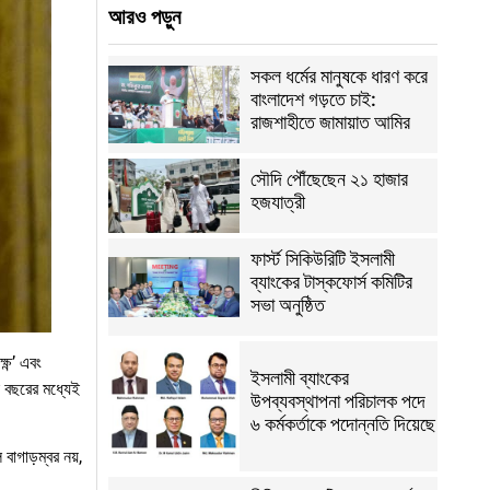
আরও পড়ুন
সকল ধর্মের মানুষকে ধারণ করে
বাংলাদেশ গড়তে চাই:
রাজশাহীতে জামায়াত আমির
সৌদি পৌঁছেছেন ২১ হাজার
হজযাত্রী
ফার্স্ট সিকিউরিটি ইসলামী
ব্যাংকের টাস্কফোর্স কমিটির
সভা অনুষ্ঠিত
ষ্ণ’ এবং
ইসলামী ব্যাংকের
ক বছরের মধ্যেই
উপব্যবস্থাপনা পরিচালক পদে
৬ কর্মকর্তাকে পদোন্নতি দিয়েছে
বাগাড়ম্বর নয়,