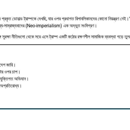
্রকৃত ডোনাল্ড ট্রাম্পকে দেখছি, যার ওপর প্রথাগত রিপাবলিকানদের কোনো নিয়ন্ত্রণ নেই।”
ং নব্য-সাম্রাজ্যবাদের (Neo-imperialism) এক অদ্ভুত সংমিশ্রণ।
্গ সুরক্ষা নীতিগুলো থেকে সরে এসে ট্রাম্প একটি কঠোর রক্ষণশীল সামাজিক ব্যবস্থা গড়ে ত
আদেশ জারি।
াটোর ওপর চাপ।
্রযুক্তিগত অভিযান।
 অপ্রতিরোধ্য।