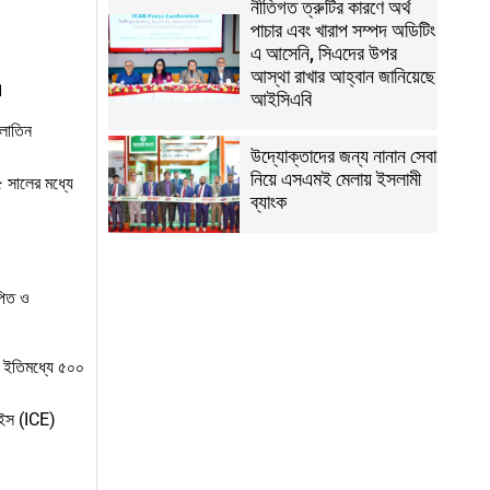
নীতিগত ত্রুটির কারণে অর্থ
পাচার এবং খারাপ সম্পদ অডিটিং
এ আসেনি, সিএদের উপর
আস্থা রাখার আহ্বান জানিয়েছে
।
আইসিএবি
 লাতিন
উদ্যোক্তাদের জন্য নানান সেবা
নিয়ে এসএমই মেলায় ইসলামী
৫ সালের মধ্যে
ব্যাংক
্পিত ও
শ ইতিমধ্যে ৫০০
আইস (ICE)