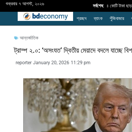
শুক্রবার ৭ আগস্ট, ২০২৬
অর্থবছর ২৬-এ কৃষি ঋণ বিতরণ ৪২,৮৩৪ কোটি টাকা ছাড়াল: লক্
সর্বশেষ:
প্রচ্ছদ
ব্যাংক
পুঁজিবাজার
আন্তর্জাতিক
ট্রাম্প ২.০: ‘অসংযত’ দ্বিতীয় মেয়াদে বদলে যাচ্ছে বি
reporter
January 20, 2026
11:29 pm