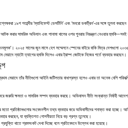
ে বিশ্লেষকরা ১৯শ শতাব্দীর ‘ম্যানিফেস্ট ডেসটিনি’ এবং ‘মনরো ডকট্রিন’-এর সঙ্গে তুলনা করছেন
ীক আটক করার সামরিক অভিযান এবং পানামা খালের ওপর পুনরায় নিয়ন্ত্রণ নেওয়ার হুমকি—সবই
েনদেনমূলক’। ২০২৫ সালের জুন মাসে হেগ সম্মেলনে স্পেনের বাইরে বাকি মিত্র দেশগুলো ২০৩
থম মেয়াদে ন্যাটো ত্যাগের হুমকি দিলেও এবার ট্রাম্প জোটকে নিজের শর্তে ব্যবহার করছেন।
্গ
সন। প্রথম মেয়াদে তাঁর নীতিগুলো আইনি জটিলতায় বাধাগ্রস্ত হলেও এবার তা অনেক বেশি পরিকল
ে জরুরি ক্ষমতা ও সামরিক সম্পদ ব্যবহার করছে। অভিবাসন নীতি সংক্রান্ত নির্বাহী আদে
তো প্রতিষ্ঠানগুলোর সংবেদনশীল তথ্য ব্যবহার করে অভিবাসীদের শনাক্ত করা হচ্ছে। 
্যবহার করছেন, যা ব্যক্তিগত গোপনীয়তা নিয়ে বড় প্রশ্ন তুলেছে।
া ও প্রযুক্তি খাতে শ্রমসংকট দেখা দিচ্ছে বলে প্রতিবেদনে উল্লেখ করা হয়েছে।