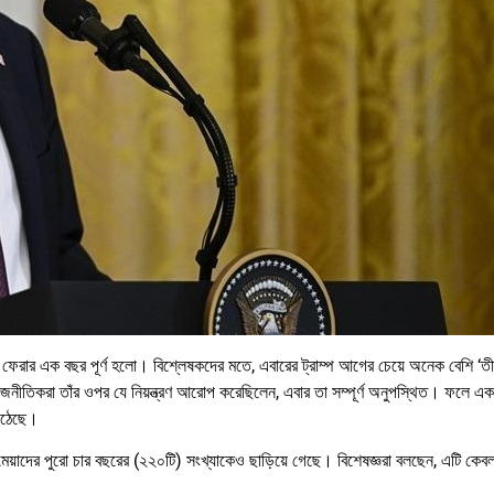
াউসে ফেরার এক বছর পূর্ণ হলো। বিশ্লেষকদের মতে, এবারের ট্রাম্প আগের চেয়ে অনেক বেশি ‘তীক্
াজনীতিকরা তাঁর ওপর যে নিয়ন্ত্রণ আরোপ করেছিলেন, এবার তা সম্পূর্ণ অনুপস্থিত। ফলে এ
 উঠেছে।
মেয়াদের পুরো চার বছরের (২২০টি) সংখ্যাকেও ছাড়িয়ে গেছে। বিশেষজ্ঞরা বলছেন, এটি কেবল 