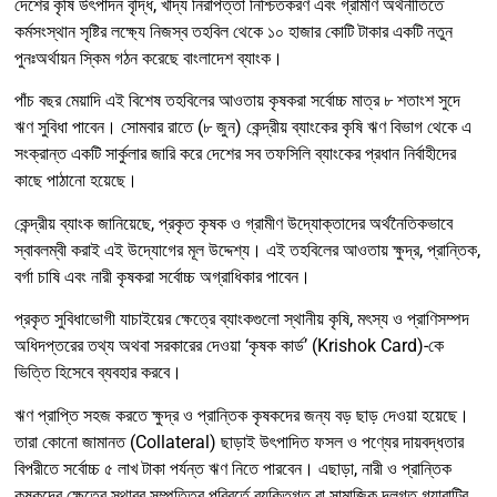
দেশের কৃষি উৎপাদন বৃদ্ধি, খাদ্য নিরাপত্তা নিশ্চিতকরণ এবং গ্রামীণ অর্থনীতিতে
কর্মসংস্থান সৃষ্টির লক্ষ্যে নিজস্ব তহবিল থেকে ১০ হাজার কোটি টাকার একটি নতুন
পুনঃঅর্থায়ন স্কিম গঠন করেছে বাংলাদেশ ব্যাংক।
পাঁচ বছর মেয়াদি এই বিশেষ তহবিলের আওতায় কৃষকরা সর্বোচ্চ মাত্র ৮ শতাংশ সুদে
ঋণ সুবিধা পাবেন। সোমবার রাতে (৮ জুন) কেন্দ্রীয় ব্যাংকের কৃষি ঋণ বিভাগ থেকে এ
সংক্রান্ত একটি সার্কুলার জারি করে দেশের সব তফসিলি ব্যাংকের প্রধান নির্বাহীদের
কাছে পাঠানো হয়েছে।
কেন্দ্রীয় ব্যাংক জানিয়েছে, প্রকৃত কৃষক ও গ্রামীণ উদ্যোক্তাদের অর্থনৈতিকভাবে
স্বাবলম্বী করাই এই উদ্যোগের মূল উদ্দেশ্য। এই তহবিলের আওতায় ক্ষুদ্র, প্রান্তিক,
বর্গা চাষি এবং নারী কৃষকরা সর্বোচ্চ অগ্রাধিকার পাবেন।
প্রকৃত সুবিধাভোগী যাচাইয়ের ক্ষেত্রে ব্যাংকগুলো স্থানীয় কৃষি, মৎস্য ও প্রাণিসম্পদ
অধিদপ্তরের তথ্য অথবা সরকারের দেওয়া ‘কৃষক কার্ড’ (Krishok Card)-কে
ভিত্তি হিসেবে ব্যবহার করবে।
ঋণ প্রাপ্তি সহজ করতে ক্ষুদ্র ও প্রান্তিক কৃষকদের জন্য বড় ছাড় দেওয়া হয়েছে।
তারা কোনো জামানত (Collateral) ছাড়াই উৎপাদিত ফসল ও পণ্যের দায়বদ্ধতার
বিপরীতে সর্বোচ্চ ৫ লাখ টাকা পর্যন্ত ঋণ নিতে পারবেন। এছাড়া, নারী ও প্রান্তিক
কৃষকদের ক্ষেত্রে স্থাবর সম্পত্তির পরিবর্তে ব্যক্তিগত বা সামাজিক দলগত গ্যারান্টির