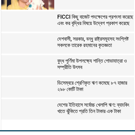
FICCI কিছু বাজেট পদক্ষেপের প্রশংসা করেছে
এবং কর বৃদ্ধির বিষয়ে উদ্বেগ প্রকাশ করেছে
দেশবাসী, সরকার, বন্ধু রাষ্ট্রসমূহসহ সংশ্লিষ্ট
সকলকে তারেক রহমানের কৃতজ্ঞতা
বুদ্ধ পূর্ণিমা উপলক্ষ্যে শান্তি শোভাযাত্রা ও
সম্প্রীতি উৎসব
ডিসেম্বরে শ্রেণিকৃত ঋণ কমেছে ৮৭ হাজার
২৯৮ কোটি টাকা
দেশের ইতিহাসে সর্বোচ্চ খেলাপি ঋণ: ব্যাংকিং
খাতে ঝুঁকিতে প্রতি তিন টাকার এক টাকা